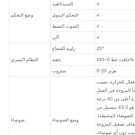
√
السيد/العبد
√
التحكم اليدوي
وضع التحكم
√
الصوت النشط
√
آلي
25°
زاوية الشعاع
خافت خط 0~100%
باهتة
النظام البصري
0-20 هرتز
ستروب
 فعال للحرارة، صمت
جة، تبدأ المروحة في العمل
الحد الأقصى للضوضاء هو 43.0 ديسيبل من
ب من الضوضاء المحيطة)،
وضع الضوضاء
ضوضاء
يقاف تشغيل المروحة
امت دون أي ضوضاء،