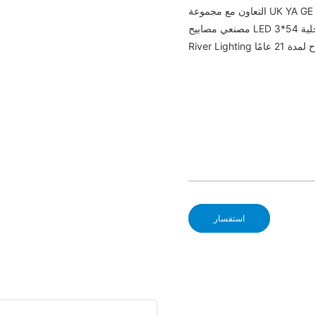
مصنعي مصابيح LED الداخلية 54*3W من Yellow River China - Yellow River، تأسست شركة Yellow
استفسار