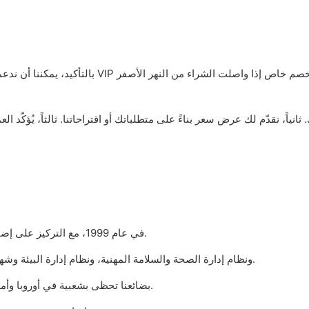
1. تأسست شركة Yellow River Lighting في عام 1999، مع التركيز على إضاءة المسرح لمدة 21 عامًا.
2. لقد حصلت الشركة على نظام إدارة الجودة ISO9001، ونظام إدارة الصحة والسلامة المهنية، ونظام إدارة البيئة وشهادات أخرى.
3. بضائعنا تحظى بشعبية في أوروبا وأمريكا وجنوب شرق آسيا وروسيا وغيرها، وأكثر من 60 دولة ومنطقة.