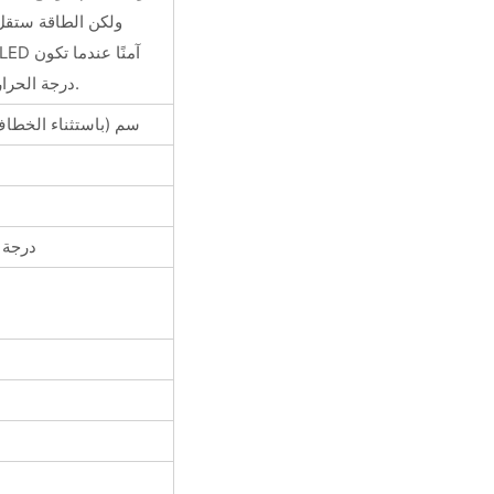
ولكن الطاقة ستقل 
درجة الحرارة أعلى من 80 درجة.
28.2x13.9x25.3سم (باستثناء الخط
40 درج