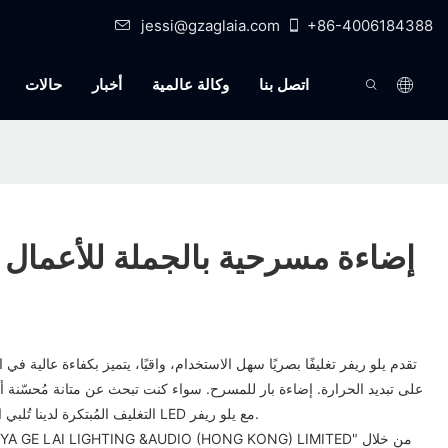
jessi@gzaglaia.com
+86-4006184388
اتصل بنا
وكالة عالمية
أخبار
حالات
إضاءة مسرحية بالجملة للأعمال |
تقدم يلو ريفر تغليفًا بصريًا سهل الاستخدام، واقيًا، يتميز بكفاءة عالية 
على تبديد الحرارة. إضاءة بار للمسرح. سواء كنت تبحث عن متانة مُحسّنة أ
التغليف المُبتكرة لدينا تُلبي احتياجاتك. استمتع بأحدث تقنيات LED مع يلو ريفر.