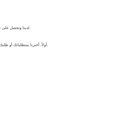
بالتأكيد، يمكننا أن ندعمك في الخدمة والسعر إذا كانت الكمية كبيرة، ويمكنك أن تكون عميل VIP لدينا وتحصل على خصم خاص إذا واصلت الشراء من النهر الأصفر.
أولاً، أخبرنا بمتطلباتك أو طلبك. ثانياً، نقدّم لك عرض سعر بناءً على متطلباتك أو اقتراحاتنا. ثالثاً، يُؤكّد العميل العينات ويدفع عربوناً للطلبات الرسمية. رابعاً، نرتّب عملية الإنتاج.