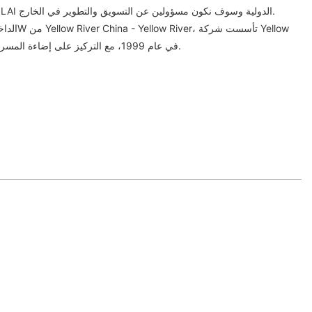
التعاون مع مجموعة UK YA GE LAI الدولية وسوف نكون مسؤولين عن التسويق والتطوير في الخارج.
River Lighting في عام 1999، مع التركيز على إضاءة المسرح لمدة 21 عامًا.