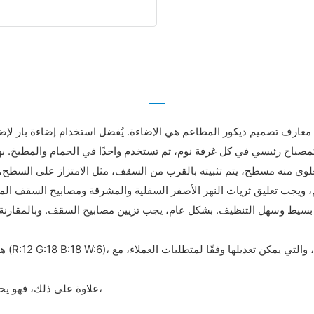
ارف تصميم ديكور المطاعم هي الإضاءة. يُفضل استخدام إضاءة بار لإضاءة
ح رئيسي في كل غرفة نوم، ثم تستخدم واحدًا في الحمام والمطبخ. به
لعلوي منه مسطح، يتم تثبيته بالقرب من السقف، مثل الامتزاز على السطح، 
م، ويجب تعليق ثريات النهر الأصفر السفلية والمشرقة ومصابيح السقف ال
بسيط وسهل التنظيف. بشكل عام، يجب تزيين مصابيح السقف. وبالمقارنة مع
علاوة على ذلك، فهو يحتوي على نظام ذكي للتحكم في درجة الحرارة، وتبديد الحرارة النشط،