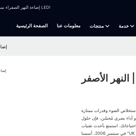
إضاءة النهر الصفراء منذ عام 1999 ، تصنيع الإضاءة المهنية التي تركز على تحريك ضوء الرأس وضوء LED!
معلومات عنا
الصفحة الرئيسية
خدمة
منتجات
إضاء
 النهر الأصفر
في استخلاص الضوء وقدرات ممتازة
و أداء بصري مُحسّن، فإن حلول
في سبتمبر 2006، أسسنا "UK YA GE LAI LIGHTING &AUDIO (HONG KONG) LIMITED" من خلال