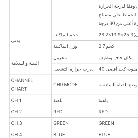
وفقًا لدرجة الحرارة
للحفاظ على مصباح LED آمنًا عندما تكون
اف)
حجم الماكينة
بدني
2.7 كجم
وزن الماكينة
مكان جاف ونظيف
مخزون
البيئة والسلامة
ة مئوية كحد أقصى
درجة حرارة التشغيل.
CHANNEL
وضع القناة السادسة
CH9 MODE
CHART
باهتة
باهتة
CH 1
CH 2
RED
RED
CH 3
GREEN
GREEN
CH 4
BLUE
BLUE