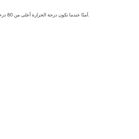
يمكن إيقاف تشغيل المروحة ووضع صامت بدون أي ضوضاء اختياري، ولكن سيتم تقليل الطاقة وفقًا لدرجة الحرارة للحفاظ على مصباح LED آمنًا عندما تكون درجة الحرارة أعلى من 80 درجة.