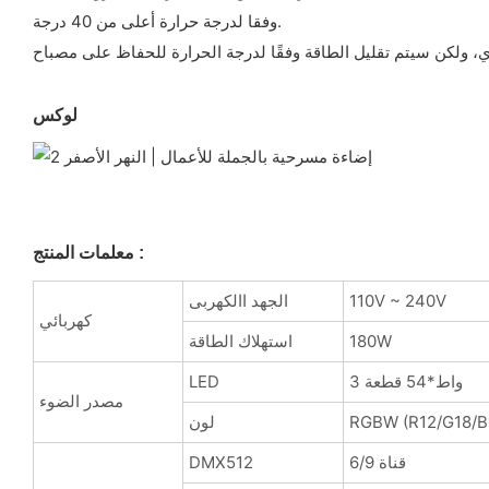
وفقا لدرجة حرارة أعلى من 40 درجة.
لوكس
معلمات المنتج :
110V ~ 240V
الجهد االكهربى
كهربائي
180W
استهلاك الطاقة
3 واط*54 قطعة
LED
مصدر الضوء
RGBW (R12/G18/B
لون
6/9 قناة
DMX512