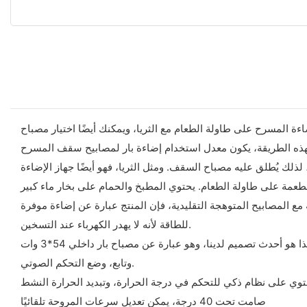
 المسرح على طاولة الطعام مع الثريا، ويمكنك أيضًا اختيار مصباح
ذه الطريقة، يكون معدل استخدام إضاءة بار لمصابيح سقف المسرح
لذلك يُطلق عليه مصباح السقف. ومثل الثريا، فهو أيضًا جهاز الإضاءة
مطعمة على طاولة الطعام. يحتوي المطبخ والحمام على بخار ماء كبير
 المصابيح المتوهجة التقليدية، فإن المنتج عبارة عن إضاءة موفرة
للطاقة لأنه لا يهدر الكهرباء عند التسخين.
هذا هو أحدث تصميم لدينا، وهو عبارة عن مصباح بار داخلي 54*3 وات (R:12 G:18 B:18 W:6)، الطاقة 180 وات. يحتوي على 6 أو 9 قنوات، والتي يمكن تعديلها وفقًا لمتطلبات العملاء، مع DMX512، يدوي، رئيسي
وتابع، وضع التحكم الصوتي.
صامت تحت 40 درجة، يمكن تعديل سرعات المروحة تلقائيًا