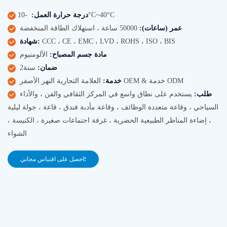
-10°C~40°C
درجة حرارة العمل:
عمر (ساعات):
50000 ساعة ، استهلاك الطاقة المنخفضة
CCC ، CE ، EMC ، LVD ، ROHS ، ISO ، BIS
شهادة:
مادة جسم المصباح:
الألومنيوم
ضمان:
سنة2
العلامة التجارية النهر الأصفر OEM & خدمة ODM
خدمة:
طلب:
يستخدم على نطاق واسع في المركز الثقافي والفن ، والأداء
السياحي ، وقاعة متعددة الوظائف ، وقاعة مأدبة فندق ، قاعة ، جولة ليلية
، إضاءة المناظر الطبيعية الحضرية ، غرفة اجتماعات صغيرة ، الكنيسة ،
الشواء
احصل على اقتباس مجاني!