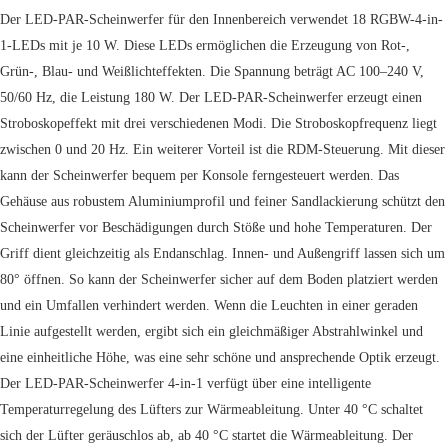
Der LED-PAR-Scheinwerfer für den Innenbereich verwendet 18 RGBW-4-in-
1-LEDs mit je 10 W. Diese LEDs ermöglichen die Erzeugung von Rot-,
Grün-, Blau- und Weißlichteffekten. Die Spannung beträgt AC 100–240 V,
50/60 Hz, die Leistung 180 W. Der LED-PAR-Scheinwerfer erzeugt einen
Stroboskopeffekt mit drei verschiedenen Modi. Die Stroboskopfrequenz liegt
zwischen 0 und 20 Hz. Ein weiterer Vorteil ist die RDM-Steuerung. Mit dieser
kann der Scheinwerfer bequem per Konsole ferngesteuert werden. Das
Gehäuse aus robustem Aluminiumprofil und feiner Sandlackierung schützt den
Scheinwerfer vor Beschädigungen durch Stöße und hohe Temperaturen. Der
Griff dient gleichzeitig als Endanschlag. Innen- und Außengriff lassen sich um
80° öffnen. So kann der Scheinwerfer sicher auf dem Boden platziert werden
und ein Umfallen verhindert werden. Wenn die Leuchten in einer geraden
Linie aufgestellt werden, ergibt sich ein gleichmäßiger Abstrahlwinkel und
eine einheitliche Höhe, was eine sehr schöne und ansprechende Optik erzeugt.
Der LED-PAR-Scheinwerfer 4-in-1 verfügt über eine intelligente
Temperaturregelung des Lüfters zur Wärmeableitung. Unter 40 °C schaltet
sich der Lüfter geräuschlos ab, ab 40 °C startet die Wärmeableitung. Der