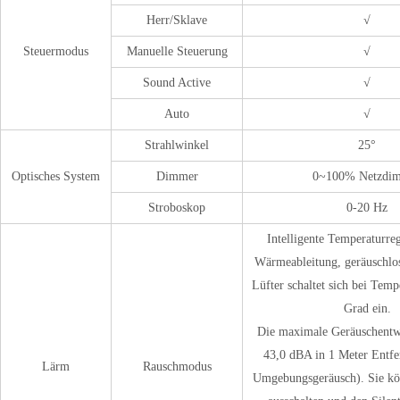
Herr/Sklave
√
Steuermodus
Manuelle Steuerung
√
Sound Active
√
Auto
√
Strahlwinkel
25°
Optisches System
Dimmer
0~100% Netzdi
Stroboskop
0-20 Hz
Intelligente Temperaturre
Wärmeableitung, geräuschlos
Lüfter schaltet sich bei Tem
Grad ein.
Die maximale Geräuschentw
43,0 dBA in 1 Meter Entfe
Lärm
Rauschmodus
Umgebungsgeräusch). Sie kö