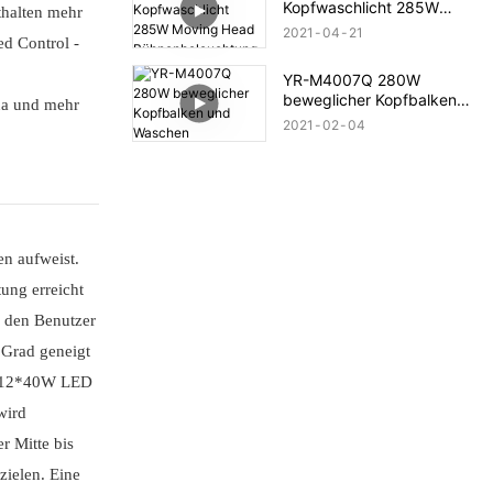
Kopfwaschlicht 285W
halten mehr
Moving Head
2021
04
21
 ​​Control -
Bühnenbeleuchtung
YR-M4007Q 280W
beweglicher Kopfbalken
na und mehr
und Waschen
2021
02
04
n aufweist.
ung erreicht
 den Benutzer
 Grad geneigt
t. 12*40W LED
wird
r Mitte bis
zielen. Eine