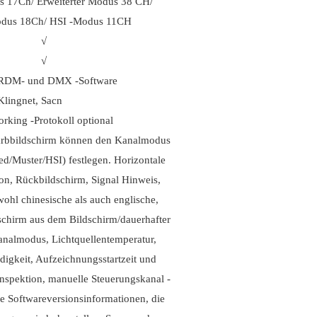
 17Ch/ Erweiterter Modus 38 CH/
dus 18Ch/ HSI -Modus 11CH
√
√
 Sie RDM- und DMX -Software
Artnet, Klingnet, Sacn
rking -Protokoll optional
Farbbildschirm können den Kanalmodus
ed/Muster/HSI) festlegen. Horizontale
ion, Rückbildschirm, Signal Hinweis,
wohl chinesische als auch englische,
schirm aus dem Bildschirm/dauerhafter
analmodus, Lichtquellentemperatur,
digkeit, Aufzeichnungsstartzeit und
rinspektion, manuelle Steuerungskanal -
ie Softwareversionsinformationen, die