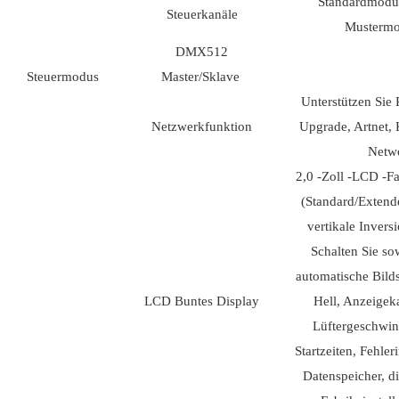
Standardmodus
Steuerkanäle
Mustermo
DMX512
Steuermodus
Master/Sklave
Unterstützen
Netzwerkfunktion
Upgrade, 
Netwo
2,0 -Zoll -LCD -
(Standard/Extend
vertikale Invers
Schalten Sie so
automatische Bild
LCD Buntes Display
Hell, Anzeigek
Lüftergeschwin
Startzeiten, Fehle
Datenspeicher, d