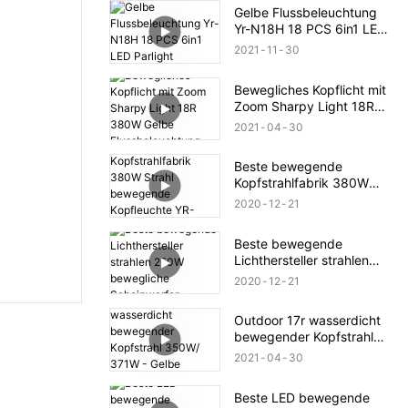
Gelbe Flussbeleuchtung
Yr-N18H 18 PCS 6in1 LED
Parlight
2021
11
30
Bewegliches Kopflicht mit
Zoom Sharpy Light 18R
380W Gelbe
2021
04
30
Flussbeleuchtung
Beste bewegende
Kopfstrahlfabrik 380W
Strahl bewegende
2020
12
21
Kopfleuchte YR-380b
Beste bewegende
Lichthersteller strahlen
250W bewegliche
2020
12
21
Scheinwerfer
Outdoor 17r wasserdicht
bewegender Kopfstrahl
350W/ 371W - Gelbe
2021
04
30
Flussbeleuchtung
Beste LED bewegende