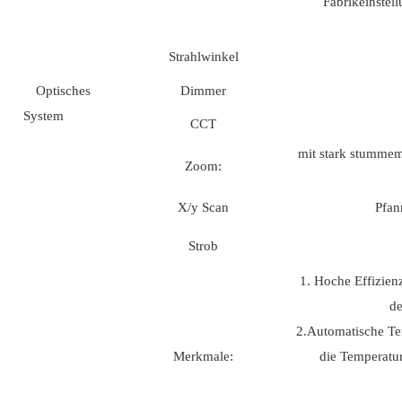
Fabrikeinstel
Strahlwinkel
Optisches
Dimmer
System
CCT
mit stark stummem
Zoom:
X/y Scan
Pfan
Strob
1. Hoche Effizie
de
2.Automatische Te
Merkmale:
die Temperatur