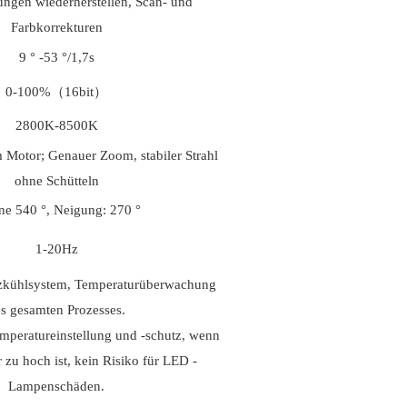
lungen wiederherstellen, Scan- und
Farbkorrekturen
9 ° -53 °/1,7s
0-100%（16bit）
2800K-8500K
 Motor; Genauer Zoom, stabiler Strahl
ohne Schütteln
ne 540 °, Neigung: 270 °
1-20Hz
nzkühlsystem, Temperaturüberwachung
s gesamten Prozesses.
mperatureinstellung und -schutz, wenn
 zu hoch ist, kein Risiko für LED -
Lampenschäden.