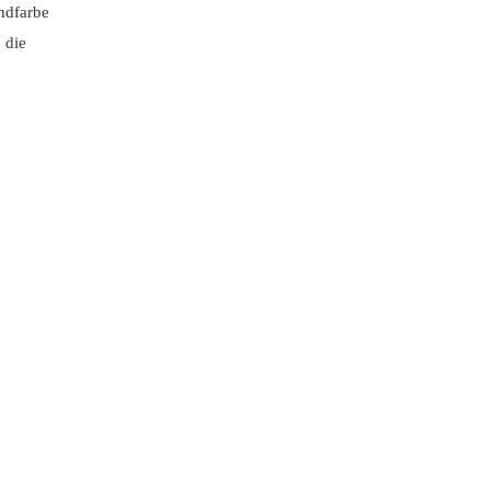
undfarbe
 die