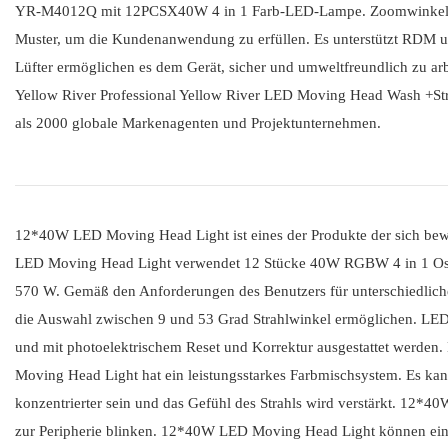
YR-M4012Q mit 12PCSX40W 4 in 1 Farb-LED-Lampe. Zoomwinkel: 9 °
Muster, um die Kundenanwendung zu erfüllen. Es unterstützt RDM und 
Lüfter ermöglichen es dem Gerät, sicher und umweltfreundlich zu ar
Yellow River Professional Yellow River LED Moving Head Wash +St
als 2000 globale Markenagenten und Projektunternehmen.
12*40W LED Moving Head Light ist eines der Produkte der sich bew
LED Moving Head Light verwendet 12 Stücke 40W RGBW 4 in 1 Osra
570 W. Gemäß den Anforderungen des Benutzers für unterschiedlic
die Auswahl zwischen 9 und 53 Grad Strahlwinkel ermöglichen. LED 
und mit photoelektrischem Reset und Korrektur ausgestattet werden
Moving Head Light hat ein leistungsstarkes Farbmischsystem. Es kan
konzentrierter sein und das Gefühl des Strahls wird verstärkt. 12*4
zur Peripherie blinken. 12*40W LED Moving Head Light können einen 