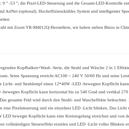
 -53 °, die Pixel-LED-Steuerung und die Gesamt-LED-Kontrolle ent
ArtNet (optional). Hocheffizienzkühles System und intelligenter Speed
beiten
rahl mit Zoom YR-M4012Q-Herstellern, wir haben sieben Büros in Chi
egenden Kopfbalken+Wash -Serie, die Strahl und Wäsche 2 in 1 Effekte
m. Seine Spannung erreicht AC100 ~ 240 V 50/60 Hz und seine Leist
he Licht- und Strahlempf einen 12*40W -LED -bewegten Kopflicht kann
-bewegtes Kopflicht kann horizontal bis zu 540 Grad und vertikal 270
. Das gesamte Feld wird durch den Strahl- und Wascheffekte beleuchte
n eine Pixelsteuerung und ein einzelnes LED -Licht blinken. Das Licht 
0W LED bewegte Kopflicht kann eine Kreisregelung erreichen und von de
vollständigen Steuereffekt erzielen und LED -Licht volles Blinken er