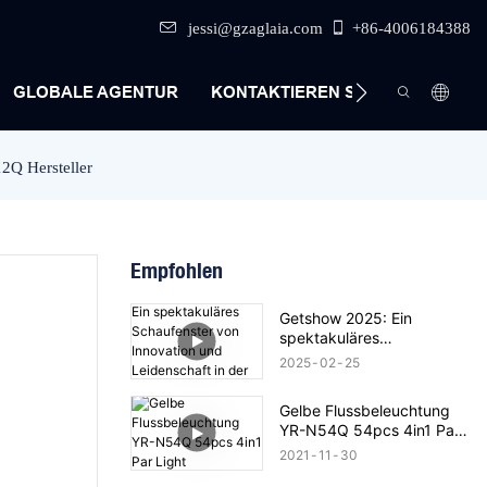
jessi@gzaglaia.com
+86-4006184388
GLOBALE AGENTUR
KONTAKTIEREN SIE UNS
2Q Hersteller
Empfohlen
Getshow 2025: Ein
spektakuläres
Schaufenster von
2025
02
25
Innovation und
Leidenschaft in der
Gelbe Flussbeleuchtung
Bühnenbeleuchtungstechn
YR-N54Q 54pcs 4in1 Par
ologie
Light
2021
11
30