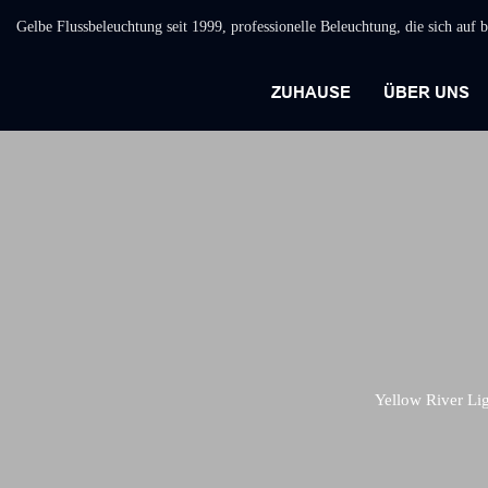
Gelbe Flussbeleuchtung seit 1999, professionelle Beleuchtung, die sich auf
ZUHAUSE
ÜBER UNS
Yellow River Li