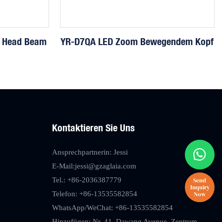
 Head Beam
YR-D7QA LED Zoom Bewegendem Kopf
Kontaktieren Sie Uns
Ansprechpartnerin: Jessi
E-Mail:
jessi@gzaglaia.com
Tel.: +86-2036387779
Telefon: +86-13535582854
WhatsApp/WeChat: +86-13535582854
Hinzufügen: Nr. 41, Dawang Avenue, Zentrum