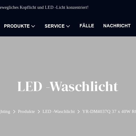
 bewegliches Kopflicht und LED -Licht konzentriert!
FÄLLE
NACHRICHT
PRODUKTE
SERVICE
LED -Waschlicht
ghting
Produkte
LED -Waschlicht
YR-DM4037Q 37 x 40W R