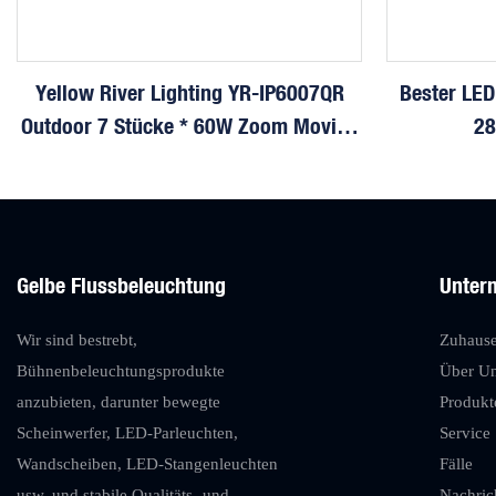
Yellow River Lighting YR-IP6007QR
Bester LE
Outdoor 7 Stücke * 60W Zoom Moving
28
Head Waschen Licht Mit Biene Auge
Bühnensc
Gelbe Flussbeleuchtung
Unter
Wir sind bestrebt,
Zuhaus
Bühnenbeleuchtungsprodukte
Über U
anzubieten, darunter bewegte
Produkt
Scheinwerfer, LED-Parleuchten,
Service
Wandscheiben, LED-Stangenleuchten
Fälle
usw. und stabile Qualitäts- und
Nachric