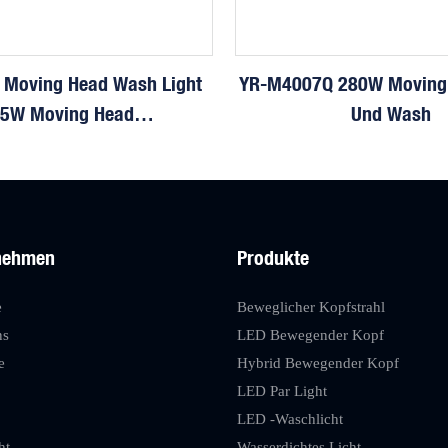
D Moving Head Wash Light
YR-M4007Q 280W Moving
5W Moving Head
Und Wash
heinwerfer YR-M1519QA
nehmen
Produkte
e
Beweglicher Kopfstrahl
ns
LED Bewegender Kopf
e
Hybrid Bewegender Kopf
LED Par Light
LED -Waschlicht
ht
Wasserdichtes Licht