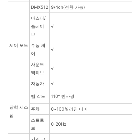
DMX512
9/4ch(전환 가능)
마스터/
슬레이
√
브
제어 모드
수동 제
√
어
사운드
√
액티브
자동차
√
빔 각도
110° 반사경
광학 시스
주차
0~100% 라인 디머
템
스트로
0-20Hz
브
기계 크