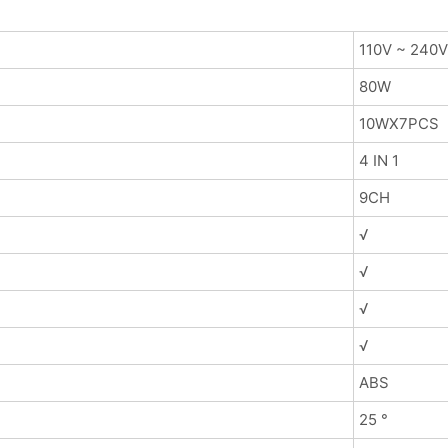
110V ~ 240
80W
10WX7PCS
4 IN 1
9CH
√
√
√
√
ABS
25 °