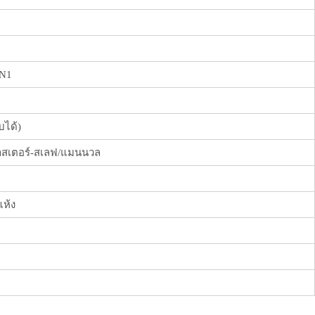
N1
บได้)
มาสเตอร์-สเลฟ/แมนนวล
ห้ง