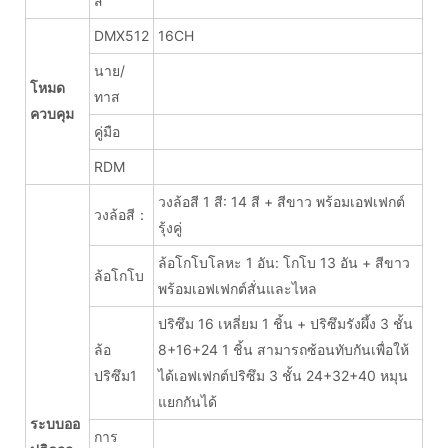
สี
DMX512
16CH
นาย/
โหมด
ทาส
ควบคุม
คู่มือ
RDM
วงล้อสี 1 สี: 14 สี + สีขาว พร้อมเอฟเฟกต์
วงล้อสี：
รุ้งคู่
ล้อโกโบโลหะ 1 อัน: โกโบ 13 อัน + สีขาว
ล้อโกโบ
พร้อมเอฟเฟกต์สั่นและไหล
ปริซึม 16 เหลี่ยม 1 ชิ้น + ปริซึมรังผึ้ง 3 ชั้น
ล้อ
8+16+24 1 ชิ้น สามารถซ้อนทับกันเพื่อให้
ปริซึม1
ได้เอฟเฟกต์ปริซึม 3 ชั้น 24+32+40 หมุน
แยกกันได้
ระบบออ
การ