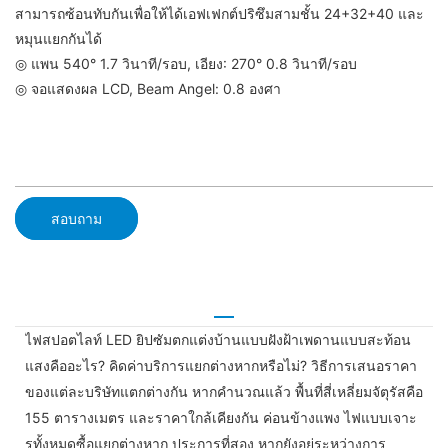
สามารถซ้อนทับกันเพื่อให้ได้เอฟเฟกต์ปริซึมสามชั้น 24+32+40 และ
หมุนแยกกันได้
◎ แพน 540° 1.7 วินาที/รอบ, เอียง: 270° 0.8 วินาที/รอบ
◎ จอแสดงผล LCD, Beam Angel: 0.8 องศา
สอบถาม
ไฟสปอตไลท์ LED ยิปซัมตกแต่งบ้านแบบฝังฝ้าเพดานแบบสะท้อน
แสงคืออะไร? คิดค่าบริการแยกต่างหากหรือไม่? วิธีการเสนอราคา
ของแต่ละบริษัทแตกต่างกัน หากคำนวณแล้ว พื้นที่สี่เหลี่ยมจัตุรัสคือ
155 ตารางเมตร และราคาใกล้เคียงกัน ค่อนข้างแพง ไฟแบบเจาะ
รูทั้งหมดซื้อแยกต่างหาก ประการที่สอง หากยังอยู่ระหว่างการ