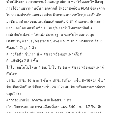
ช่วยให้ระบบระบายความร้อนสมบูรณ์แบบ ช่วยให้หลอดไฟมีอายุ
การใช้งานยาวนานขึ้น นอกจากนี้ ไฟยังมีฟังก์ชั่น RDM ซึ่งสะดวก
ในการตั้งค่ารหัสแอดเดรสผ่านตัวควบคุมขนาดใหญ่และเป็นมือ
อาชีพ มุมลำแสงของเลนส์ออปติคอลคือ 0.8° ลำแสงคมชัดและ
แรง และไฟแฟลชไฟฟ้า 1~30 t/s รองรับไฟแฟลชพัลส์ +
เอฟเฟกต์แฟลช + ไฟแฟลชมาตรฐาน รองรับโหมดควบคุม
DMX512/Manual/Master & Slave และระบบระบายความร้อน:
พัดลมกำลังสูง 2 ตัว
สี: วงล้อสี 1 ชิ้น: 14 สี + สีขาว พร้อมเอฟเฟกต์กึ่งสี
สี: แก้วสีรุ้ง 7 สี 1 ชิ้น
โกโบ: ล้อโกโบโลหะ 1 อัน: โกโบ 13 อัน + สีขาว พร้อมเอฟเฟกต์
สั่นไหล
ปริซึม: ปริซึม 16 ด้าน 1 ชิ้น + ปริซึมรังผึ้งสามชั้น 8+16+24 ชิ้น 1
ชิ้น ซ้อนทับเป็นปริซึมสามชั้น 24+32+40 ชิ้น พร้อมเอฟเฟกต์การ
หมุนอิสระ
ตัวกรองน้ำแข็ง: ตัวกรองน้ำแข็งอิสระ 1 ตัว
เกี่ยวกับการสแกน: การเคลื่อนที่แบบแพน 540 องศา 1.7 วินาที/