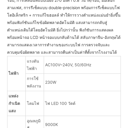
รอบ, การเคลื่อนที่แบบเอียง 270 องศา 0.8 วินาที/รอบ, มอเตอร์
สามเฟส, การรีเซ็ตแบบ double-precision พร้อมการรีเซ็ตแบบโฟ
โตอิเล็กทริก + การแก้ไขฮอลล์ ทำให้การวางตำแหน่งแม่นยำยิ่งขึ้น
พร้อมฟังก์ชันแก้ไขข้อผิดพลาดอัตโนมัติ แสงสามารถกลับสู่
ตำแหน่งเดิมได้โดยอัตโนมัติ ยิ่งไปกว่านั้น ฟังก์ชันการแสดงผล
พร้อมหน้าจอ LCD หน้าจอแบบกลับด้านได้ สลับภาษาจีน-อังกฤษได้
สามารถแสดงเวลาการทำงานของระบบไฟ การตรวจจับและ
ควบคุมข้อผิดพลาด และสามารถคืนค่าเป็นค่าที่ตั้งจากโรงงานได้
แรงดัน
AC100V~240V, 50/60Hz
ไฟฟ้า
ไฟฟ้า
การใช้
230W
พลังงาน
แหล่ง
กำเนิด
โคมไฟ
ไฟ LED 100 วัตต์
แสง
อุณหภูมิ
9000K