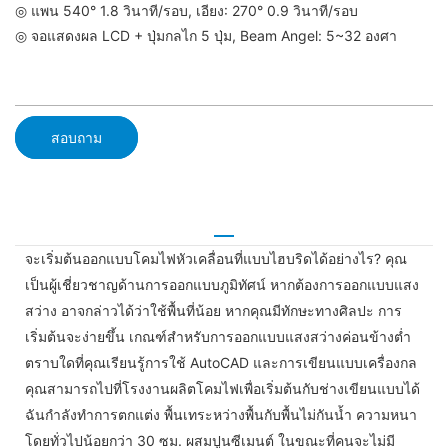
◎ แพน 540° 1.8 วินาที/รอบ, เอียง: 270° 0.9 วินาที/รอบ
◎ จอแสดงผล LCD + ปุ่มกลไก 5 ปุ่ม, Beam Angel: 5~32 องศา
สอบถาม
จะเริ่มต้นออกแบบโคมไฟหัวเคลื่อนที่แบบไฮบริดได้อย่างไร? คุณ
เป็นผู้เชี่ยวชาญด้านการออกแบบภูมิทัศน์ หากต้องการออกแบบแสง
สว่าง อาจกล่าวได้ว่าใช้พื้นที่น้อย หากคุณมีทักษะทางศิลปะ การ
เริ่มต้นจะง่ายขึ้น เกณฑ์สำหรับการออกแบบแสงสว่างค่อนข้างต่ำ
ตราบใดที่คุณเรียนรู้การใช้ AutoCAD และการเขียนแบบเครื่องกล
คุณสามารถไปที่โรงงานผลิตโคมไฟเพื่อเริ่มต้นกับช่างเขียนแบบได้
ฉันกำลังทำการตกแต่ง พื้นเทระหว่างพื้นกับพื้นไม่กันน้ำ ความหนา
โดยทั่วไปน้อยกว่า 30 ซม. ผสมปูนซีเมนต์ ในขณะที่คนจะไม่มี