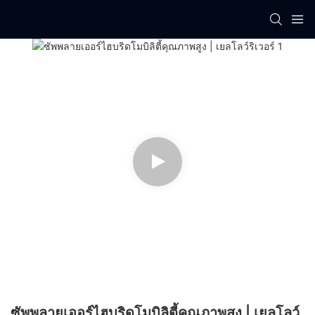
ซัพพลายเออร์ไฮบริดโมบิลิตี้คุณภาพสูง | เยลโลว์