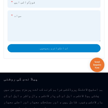
فون/واٹس ایپ
مواد
اب انکوائری بھیجیں
پیلا ندی کی روشنی
ہم اسٹیج لائٹنگ پروڈکٹس فراہم کرنے کے لئے پرعزم ہیں جن میں
چلتی ہیڈ لائٹس ، ایل ای ڈی پار لائٹس ، وال واشر ، ایل ای ڈی
بار لائٹس وغیرہ شامل ہیں ، اور مستحکم معیار اور اعلی معیار