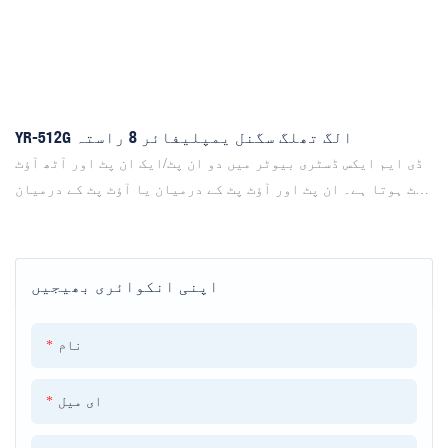
YR-512G الگ تھلگ سگنل یمپلیفائر 8 راستہ
ڈی ایم ایکس ڈسٹری بیوٹر میں دو ان پٹ/ایک ان پٹ اور آٹھ آؤٹ
پٹ ہوتا ہے۔ ان پٹ اور آؤٹ پٹ کے درمیان یا آؤٹ پٹ کے درمیان
یا آؤٹ پٹ کے درمیان۔
اپنی انکوائری بھیجیں
نام
ای میل