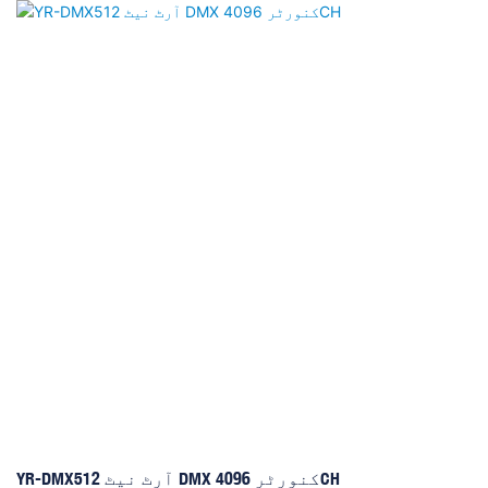
سسٹم کے ذریعہ تقویت یافتہ ، اس میں ایک کور i5 سی پی یو ،
کنگسٹن 120 جی بی ہائی اسپیڈ ایس ایس ڈی ، اور کنگسٹن میموری
کا 4 جی بی شامل ہے ، جس سے ہموار اور موثر کارکردگی کو یقینی
بنایا گیا ہے۔ کنسول میں 12 فوٹو الیکٹرک تنہائی سگنل آؤٹ پٹ
بندرگاہوں کی حامل ہے ، جس میں 6144 چینلز کی حمایت کی جاتی
ہے ، جس سے یہ پیچیدہ لائٹنگ سیٹ اپ کے لئے مثالی ہے۔
YR-DMX512 آرٹ نیٹ DMX کنورٹر 4096CH