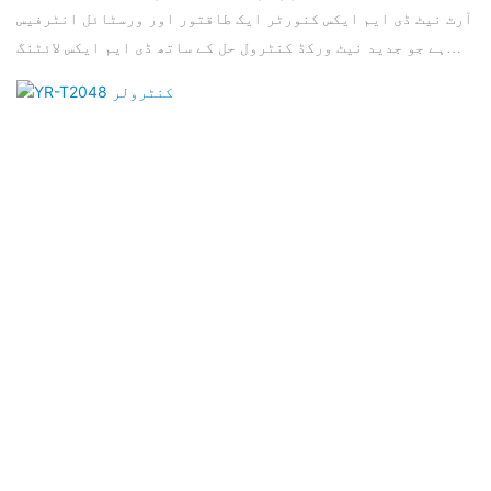
آرٹ نیٹ ڈی ایم ایکس کنورٹر ایک طاقتور اور ورسٹائل انٹرفیس
ہے جو جدید نیٹ ورکڈ کنٹرول حل کے ساتھ ڈی ایم ایکس لائٹنگ
سسٹم کے ہموار انضمام کے لئے ڈیزائن کیا گیا ہے۔ یہ 8 ڈی ایم
ایکس لائنوں میں 4096 ڈی ایم ایکس چینلز کی حمایت کرتا ہے ، جو
40 ہ ہرٹز ریفریش ریٹ کے ساتھ ڈی ایم ایکس 512/160 کے معیار پر
عمل پیرا ہے۔ یہ آلہ V1.4 آرٹ نیٹ پروٹوکول کے بعد ، دو طرفہ
LAN-TO-DMX ٹرانسمیشن کو قابل بناتا ہے ، اور اسے سرور (ان
پٹ DMX) یا نوڈ (آؤٹ پٹ DMX) کے طور پر تشکیل دیا جاسکتا
ہے۔