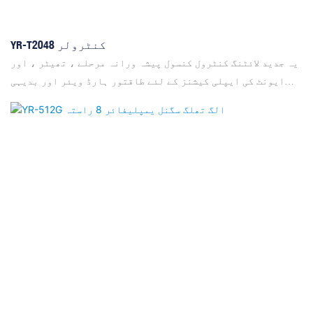
YR-T2048 کنٹرولر
یہ جدید لائٹنگ کنٹرول کنسول پیشہ ورانہ مرحلے ، تھیٹر ، اور
ایونٹ کی ایپلی کیشنز کے لئے طاقتور ہارڈ ویئر اور بدیہی
سافٹ ویئر کو جوڑتا ہے۔ انٹیل ڈوئل کور پروسیسر ، 120 جی بی
ایس ایس ڈی ، اور 4 جی بی ریم کی خاصیت ، یہ ہموار آپریشن کو
یقینی بناتا ہے ، جبکہ ملٹی لینگویج سپورٹ کے ساتھ 15.6 انچ
کی صنعتی ٹچ اسکرین ایک موثر ورک فلو پیش کرتی ہے۔ یہ نظام
گرافٹی اسکرین کی شناخت کے ساتھ 8 ڈی ایم ایکس آؤٹ پٹ (64
کائنات تک توسیع پذیر) فراہم کرتا ہے ، اس کے ساتھ ساتھ 10
میکرو بٹنوں اور 20 ری پلے فیڈرز کو فوری کیو تک رسائی کے ل .۔