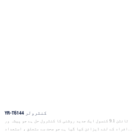
YR-T6144 کنٹرولر
ٹائٹن 9.1 کنسول ایک جدید روشنی کا کنٹرول حل ہے جو پیشہ ور
افراد کے لئے ڈیزائن کیا گیا ہے جو صحت سے متعلق ، استعداد
اور وشوسنییتا کا مطالبہ کرتے ہیں۔ مضبوط ٹائٹن 9.1 آپریٹنگ