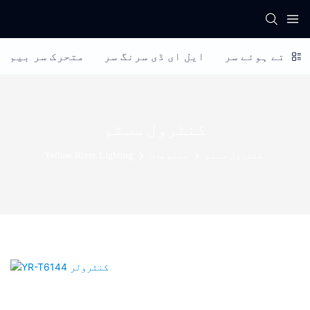
 چلتے ہوئے سر
ایل ای ڈی سرنگ سر
متحرک سر بیم
کنٹرول سسٹم
کنٹرول سسٹم
مصنوعات
Yellow River Lighting