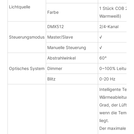
Lichtquelle
1 Stück COB 200
Farbe
Warmweiß)
DMX512
2/4-Kanal
Steuerungsmodus
Master/Slave
√
Manuelle Steuerung
√
Abstrahlwinkel
60°
Optisches System
Dimmer
0~100% Leitung
Blitz
0-20 Hz
Intelligente Temp
Wärmeableitung, 
Grad, der Lüfter 
wenn die Tempera
liegt.
Der maximale Ger