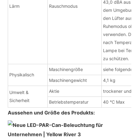
43,0 dBA aus 1 M
Lärm
Rauschmodus
dem Umgebungsge
den Lüfter aussc
Ruhemodus ohne
verwenden. Die Le
nach Temperatur 
Lampe bei Tempe
zu schützen.
Maschinengröße
siehe folgendes 
Physikalisch
Maschinengewicht
4,1 kg
Aktie
trockener und sa
Umwelt &
Sicherheit
Betriebstemperatur
40 °C Max
Aussehen und Größe des Produkts: