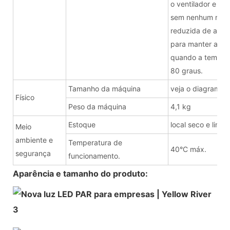
o ventilador e us
sem nenhum ruído
reduzida de acor
para manter a lâ
quando a tempera
80 graus.
Tamanho da máquina
veja o diagrama a
Físico
Peso da máquina
4,1 kg
Estoque
local seco e limpo
Meio
ambiente e
Temperatura de
40°C máx.
segurança
funcionamento.
Aparência e tamanho do produto: