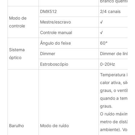
branco quente)
DMX512
2/4 canais
Modo de
Mestre/escravo
√
controle
Controle manual
√
Ângulo do feixe
60°
Sistema
Dimmer
Dimmer de linha
óptico
Estroboscópio
0-20Hz
Temperatura intel
calor ativa, silen
graus, o ventilad
quando a tempera
graus.
O ruído máximo é
metro de distânci
Barulho
Modo de ruído
ambiente). Você p