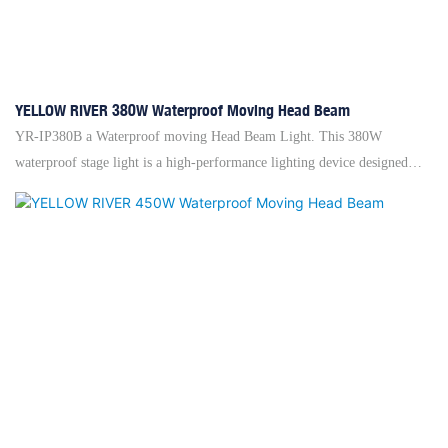
YELLOW RIVER 380W Waterproof Moving Head Beam
YR-IP380B a Waterproof moving Head Beam Light. This 380W
waterproof stage light is a high-performance lighting device designed
specifically for stage performances. It uses advanced technology to
provide bright, vivid and uniform light, creating a unique atmosphere
and visual effects for the stage. It has a professional waterproof design,
which can work normally in a humid environment and is not affected by
moisture and humidity. Whether it is used in outdoor performances or on
indoor stages, it can ensure the stability and reliability of the lights.It is
our new waterproof product designed in 2024. The light soource of YR-
IP380B is OSRAM HRI 371W. And it has an eight color wheel. The IP
rate of it is up to IP66. The light Angle of the whole light is 1.3°. It has
1pcs color wheel: 14 high-gloss coating colors + white light, and 1pcs 8