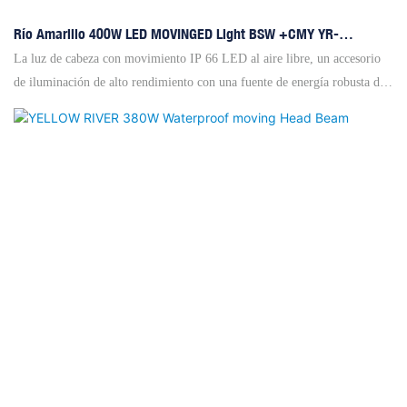
Río Amarillo 400W LED MOVINGED Light BSW +CMY YR-
IP400CMY
La luz de cabeza con movimiento IP 66 LED al aire libre, un accesorio
de iluminación de alto rendimiento con una fuente de energía robusta de
400 W y una impresionante vida útil de 20,000 horas. Esta luz está
equipada con una característica de temperatura de color naranja (CTO),
que permite una temperatura de color ajustable que varía de 5700k a
3500k, perfecta para varios escenarios de iluminación