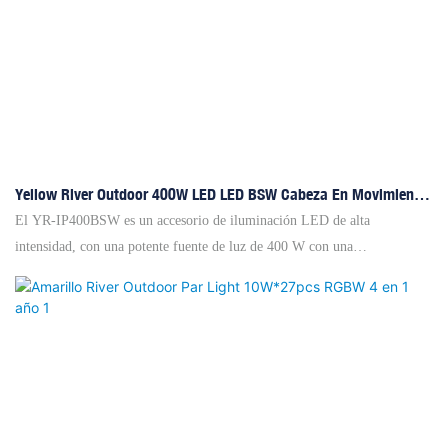
Yellow River Outdoor 400W LED LED BSW Cabeza En Movimiento
Luz YR-IP400BSW
El YR-IP400BSW es ​​un accesorio de iluminación LED de alta
intensidad, con una potente fuente de luz de 400 W con una
impresionante vida promedio de 20,000 horas y una temperatura de color
de 6800k para iluminación nítida y clara. La lente de ruta de luz ajustable
abarca de 3 ° a 38 °, que proporciona un área de cobertura integral con
una lente combinada para la proyección de goBo completa y uniforme