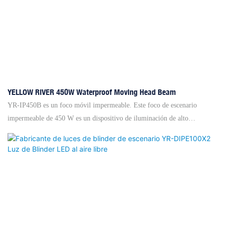
prism +1pcs 8+16+24 triple-layer honeycomb prism, prism can be
superimposed, can be independently rotatedFeature:◎ OSRAM HRI
371W◎ Eight-color whee...
YELLOW RIVER 450W Waterproof Moving Head Beam
YR-IP450B es un foco móvil impermeable. Este foco de escenario
impermeable de 450 W es un dispositivo de iluminación de alto
rendimiento diseñado específicamente para espectáculos escénicos. Utiliza
tecnología avanzada para proporcionar una luz brillante, vívida y
uniforme, creando una atmósfera única y efectos visuales para el
escenario. Tiene un diseño impermeable profesional, que puede funcionar
normalmente en un ambiente húmedo y no se ve afectado por la
humedad. Ya sea que se use en espectáculos al aire libre o en escenarios
interiores, puede garantizar la estabilidad y confiabilidad de las luces. Es
nuestro nuevo producto impermeable diseñado en 2024. La fuente de luz