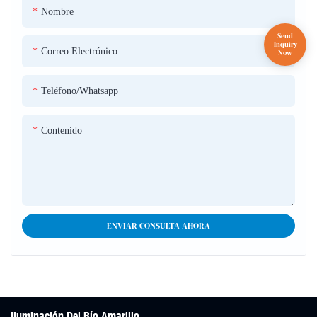
Nombre
colores y a menudo se usan para crear pantallas de iluminación dinámica,
efectos estroboscópicos o simplemente para iluminar grandes áreas al aire
libre.
Correo Electrónico
Teléfono/whatsapp
Contenido
ENVIAR CONSULTA AHORA
Iluminación Del Río Amarillo