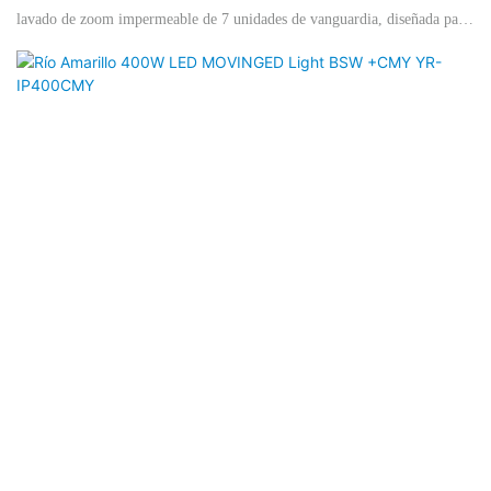
lavado de zoom impermeable de 7 unidades de vanguardia, diseñada para
aplicaciones de iluminación profesional. Este innovador producto,
elaborado en 2024, presenta efectos avanzados de zoom de reinicio
electrónico y cuenta con una impresionante calificación IP66 para una
durabilidad y confiabilidad inigualables