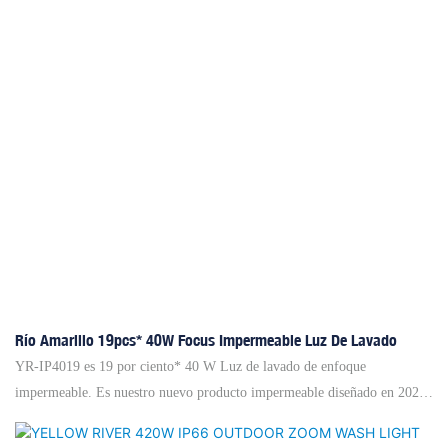
temperatura, que ofrece un ángulo de luz de 25 grados enfocado.
Controlado a través de DMX512+RDM, adhiciendo a las protocolo de
transmisión de control de luz estándar internacional, esta luz IP66 LED
de LED al aire libre admite los códigos de direcciones de establos de
direcciones y las actualizaciones de software de interfaz de DMX. Ofrece
un control flexible con 9 o 6 canales, y efectos incorporados que incluyen
varios modos estroboscópicos y colores de persecución estática. Los
modos de operación varían de la consola a las configuraciones manuales y
maestras-escasas.
Río Amarillo 19pcs* 40W Focus Impermeable Luz De Lavado
YR-IP4019 es 19 por ciento* 40 W Luz de lavado de enfoque
impermeable. Es nuestro nuevo producto impermeable diseñado en 2024.
La fuente de luz usaSRAM 19pcs*40W (RGBW). Y la vida útil es de
hasta 50,000 horas. Además, tiene múltiples canales de control que