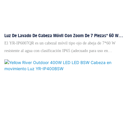
Luz De Lavado De Cabeza Móvil Con Zoom De 7 Piezas* 60 W
Para Exteriores Con Ojo De Abeja YR-IP6007QR De Yellow River
El YR-IP6007QR es un cabezal móvil tipo ojo de abeja de 7*60 W
Lighting
resistente al agua con clasificación IP65 (adecuado para uso en
exteriores).