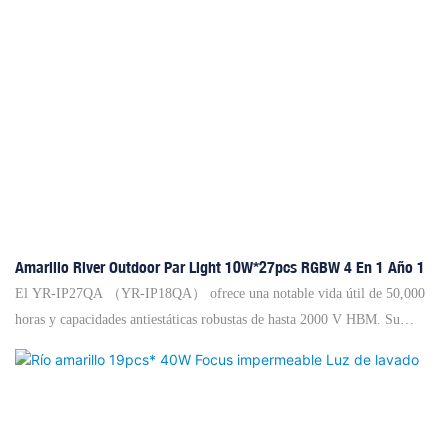
Amarillo River Outdoor Par Light 10W*27pcs RGBW 4 En 1 Año 1
El YR-IP27QA （YR-IP18QA） ofrece una notable vida útil de 50,000
horas y capacidades antiestáticas robustas de hasta 2000 V HBM. Su
gestión de calor de la fuente de luz se mejora con una combinación de
unión y un chasis de conducción de calor de alta eficiencia, lo que
garantiza un rendimiento óptimo. El accesorio presenta un espejo a
prueba de balas y una lente PC de PC+PMMA resistente a la alta