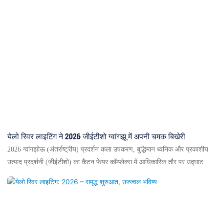
ऑप्टिकल प्रदर्शन, संरचना और थर्मल प्रबंधन को लगातार अनुकूलित करते रहते हैं। शो
भले ही समाप्त हो गया हो, लेकिन हमारी कारीगरी जारी रहेगी। हम अनुसंधान एवं विकास
को और मजबूत करेंगे और विश्व भर में संगीत समारोहों, सांस्कृतिक पर्यटन और मनोरंजन
परियोजनाओं के लिए अधिक विश्वसनीय प्रकाश समाधान प्रदान करेंगे।
येलो रिवर लाइटिंग ने 2026 जीईटीशो ग्वांगझू में अपनी चमक बिखेरी
2026 ग्वांगझोऊ (अंतर्राष्ट्रीय) प्रदर्शन कला उपकरण, बुद्धिमान ध्वनिक और प्रकाशीय
उत्पाद प्रदर्शनी (जीईटीशो) का कैंटन फेयर कॉम्प्लेक्स में आधिकारिक तौर पर उद्घाटन
हो गया है। ग्वांगडोंग येलो रिवर लाइटिंग टेक्नोलॉजी कंपनी लिमिटेड ने वैश्विक पेशेवरों,
भागीदारों और प्रकाश व्यवस्था के शौकीनों से जुड़ने के लिए इस कार्यक्रम में भाग लिया।
हमारे बूथ (बूथ डी3, हॉल 3.2, एरिया ए) पर सिस्टम इंटीग्रेटर्स और लाइटिंग डिज़ाइनर्स
सहित बड़ी संख्या में आगंतुक आए, जिन्होंने गहन चर्चा की। हमने अपने नवीनतम पेशेवर