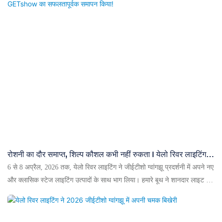
यादों को संजोए रखने वाले इस प्राचीन अनाज भंडार को चार प्रमुख प्रकाश उपकरणों -
IP400CMY मूविंग हेड हाइब्रिड लाइट, IP380B मूविंग हेड बीम लाइट, 40W
आउटडोर फुल-कलर लेजर लाइट और 9118Q एलईडी पार लाइट - के साथ पुनर्जीवित
किया है। यह व्यावहारिक परियोजना इसके पेशेवर प्रकाश उपकरणों के मजबूत प्रदर्शन
और असीमित क्षमता को पूरी तरह से प्रदर्शित करती है।
रोशनी का दौर समाप्त, शिल्प कौशल कभी नहीं रुकता | येलो रिवर लाइटिंग ने
2026 GETshow का सफलतापूर्वक समापन किया!
6 से 8 अप्रैल, 2026 तक, येलो रिवर लाइटिंग ने जीईटीशो ग्वांगझू प्रदर्शनी में अपने नए
और क्लासिक स्टेज लाइटिंग उत्पादों के साथ भाग लिया। हमारे बूथ ने शानदार लाइट शो
और गहन तकनीकी वार्ता के साथ वैश्विक वितरकों, इंटीग्रेटर्स, लाइटिंग डिजाइनरों और
खरीदारों को आकर्षित किया। अनुसंधान एवं विकास, डिजाइन, उत्पादन और सेवा पर
ध्यान केंद्रित करने वाले एक पेशेवर उच्च-तकनीकी स्टेज लाइटिंग निर्माता के रूप में, हम