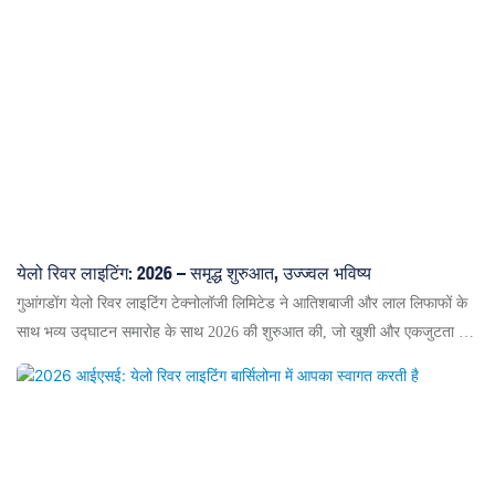
लाइटिंग समाधान प्रदर्शित किए, जैसे वाटरप्रूफ बीम लाइट्स, 3-इन-1 बीम-वॉश-स्पॉट
फिक्स्चर, कटिंग लाइट्स और सांस्कृतिक-पर्यटन प्रोजेक्शन लाइट्स। हमारी उन्नत
वाटरप्रूफ बीम लाइट्स अपनी उच्च आईपी रेटिंग, मजबूत बीम प्रभाव और स्थिर
प्रदर्शन के कारण विशेष रूप से लोकप्रिय रहीं। उद्योग जगत के एक महत्वपूर्ण आयोजन
के रूप में, GETshow हमें स्टेज लाइटिंग और प्रौद्योगिकी के प्रति अपने दृष्टिकोण को
साझा करने का अवसर प्रदान करता है। यह प्रदर्शनी 6 से 8 अप्रैल तक चलेगी। हम
सभी अतिथियों का अपने बूथ पर उत्पाद प्रदर्शन, परामर्श और लाइव लाइट शो के लिए
स्वागत करते हैं, साथ ही येलो रिवर लाइटिंग के साथ सहयोग के अवसरों का पता लगाने
के लिए भी आमंत्रित करते हैं।
येलो रिवर लाइटिंग: 2026 – समृद्ध शुरुआत, उज्ज्वल भविष्य
गुआंगडोंग येलो रिवर लाइटिंग टेक्नोलॉजी लिमिटेड ने आतिशबाजी और लाल लिफाफों के
साथ भव्य उद्घाटन समारोह के साथ 2026 की शुरुआत की, जो खुशी और एकजुटता से
भरपूर था। मंच प्रकाश उद्योग में 26 वर्षों की विशेषज्ञता के साथ एक राष्ट्रीय उच्च-
तकनीकी उद्यम और विशिष्ट, परिष्कृत, अद्वितीय और नवोन्मेषी उद्यम के रूप में, यह
अत्याधुनिक अनुसंधान एवं विकास और वैश्विक पहुंच के साथ एक बेंचमार्क ब्रांड के रूप में
खड़ा है। 2026 में, कंपनी बुद्धिमान और पर्यावरण के अनुकूल कम कार्बन उत्सर्जन वाले
मंच प्रकाश उत्पादों के अनुसंधान एवं विकास पर ध्यान केंद्रित करेगी, वैश्विक बाजार में