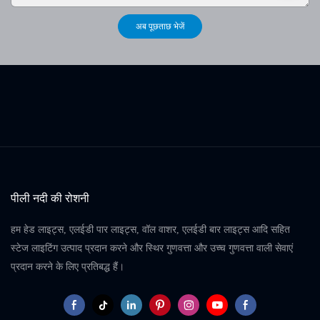
कौशल और अभिनव
जानकारी के लिए, अपनी
अब पूछताछ भेजें
प्रक्रियाओं के गवाह के
हॉटलाइन या वेबसाइट के
लिए कंपनी के कारखाने
माध्यम से येलो रिवर
का दौरा करने के लिए
लाइटिंग से संपर्क करें
आमंत्रित किया गया था।
इस आयोजन ने नवाचार
और गुणवत्ता के लिए कंपनी
की प्रतिबद्धता पर प्रकाश
डाला, अगले दिन बूथ डी
3, हॉल 9.3, बी ज़ोन में
अधिक उत्साह की उम्मीद
पीली नदी की रोशनी
के साथ
हम हेड लाइट्स, एलईडी पार लाइट्स, वॉल वाशर, एलईडी बार लाइट्स आदि सहित
स्टेज लाइटिंग उत्पाद प्रदान करने और स्थिर गुणवत्ता और उच्च गुणवत्ता वाली सेवाएं
प्रदान करने के लिए प्रतिबद्ध हैं।