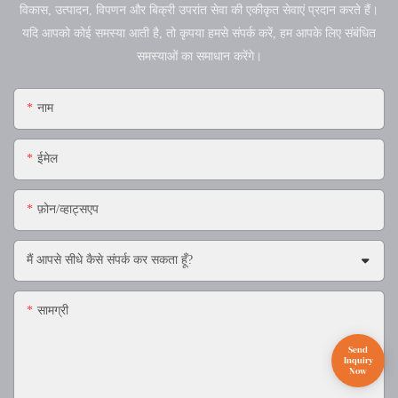
विकास, उत्पादन, विपणन और बिक्री उपरांत सेवा की एकीकृत सेवाएं प्रदान करते हैं।
ने दुनिया भर के कई उद्योग
क्षेत्र के साथ, यह घटना
यदि आपको कोई समस्या आती है, तो कृपया हमसे संपर्क करें, हम आपके लिए संबंधित
पेशेवरों को आकर्षित किया,
100 से अधिक देशों और
समस्याओं का समाधान करेंगे।
जिससे एक जीवंत माहौल
क्षेत्रों के 1,000 से अधिक
बनाया गया। पहले दिन,
शीर्ष ब्रांडों को आकर्षित
नाम
बूथ ने नवीनतम स्टेज
करेगी। येलो रिवर
लाइटिंग उपकरणों को
लाइटिंग हॉल 9.3 में बूथ
प्रदर्शित किया, महत्वपूर्ण
डी 3 में अपने नवीनतम
ईमेल
ध्यान आकर्षित किया और
नवाचारों का प्रदर्शन
आगंतुकों के साथ उत्साही
करेगी। प्रदर्शनी में पेशेवर
फ़ोन/व्हाट्सएप
बातचीत को बढ़ावा दिया।
मंच प्रकाश, साउंड
प्रदर्शनी के अलावा,
सिस्टम और मशीनरी की
मैं आपसे सीधे कैसे संपर्क कर सकता हूँ?
उपस्थित लोगों को एक
सुविधा होगी। आगंतुक
उन्नत प्रकाश शो का
आसानी से सबवे लाइन 8
सामग्री
अनुभव करने, उत्पादन
के माध्यम से Pazhou
कार्यशालाओं का पता
स्टेशन तक, या कार से
लगाने और प्रकाश
P8 पार्किंग स्थल तक
जुड़नार के पीछे शिल्प
पहुंच सकते हैं। अधिक