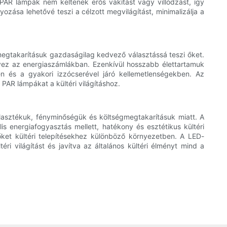
PAR lámpák nem keltenek erős vakítást vagy villódzást, így
zása lehetővé teszi a célzott megvilágítást, minimalizálja a
egtakarításuk gazdaságilag kedvező választássá teszi őket.
yez az energiaszámlákban. Ezenkívül hosszabb élettartamuk
n és a gyakori izzócserével járó kellemetlenségekben. Az
PAR lámpákat a kültéri világításhoz.
álasztékuk, fényminőségük és költségmegtakarításuk miatt. A
 energiafogyasztás mellett, hatékony és esztétikus kültéri
őket kültéri telepítésekhez különböző környezetben. A LED-
i világítást és javítva az általános kültéri élményt mind a