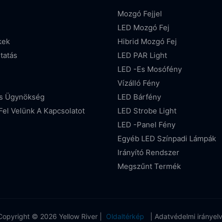
Mozgó Fejjel
LED Mozgó Fej
kek
Hibrid Mozgó Fej
tatás
LED PAR Light
LED -es Mosófény
Vízálló Fény
is Ügynökség
LED Bárfény
Fel Velünk A Kapcsolatot
LED Strobe Light
LED -panel Fény
Egyéb LED Színpadi Lámpák
Irányító Rendszer
Megszűnt Termék
Copyright © 2026 Yellow River |
Oldaltérkép
|
Adatvédelmi irányel