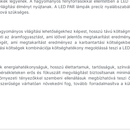
lénkek legyenek. A hagyományos fényforrásokkal ellentétben a LED 
lágítási élményt nyújtanak. A LED PAR lámpák precíz nyalábszabályo
ahová szükséges.
gyományos világítási lehetőségekhez képest, hosszú távú költségm
i az áramfogyasztást, ami idővel jelentős megtakarítást eredmén
égét, ami megtakarítást eredményez a karbantartási költségekbe
ási költségek kombinációja költséghatékony megoldássá teszi a LED 
tak energiahatékonyságuk, hosszú élettartamuk, tartósságuk, színv
kleteken erős és fókuszált megvilágítást biztosítsanak minimális
környezeti tényezőkkel szembeni ellenállásuk megbízhatóvá teszi 
erűsége várhatóan növekedni fog, tovább forradalmasítva a kültér