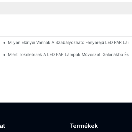
Milyen Előnyei Vannak A Szabályozható Fényerejű LED PAR Lá
Előnyök És Hátrányok
Miért Tökéletesek A LED PAR Lámpák Művészeti Galériákba É
lat
Termékek