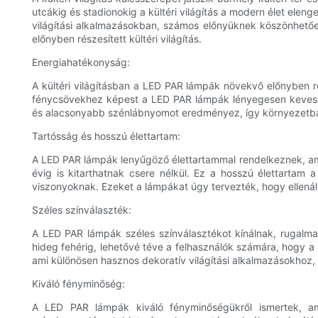
utcákig és stadionokig a kültéri világítás a modern élet elen
világítási alkalmazásokban, számos előnyüknek köszönhetőe
előnyben részesített kültéri világítás.
Energiahatékonyság:
A kültéri világításban a LED PAR lámpák növekvő előnyben 
fénycsövekhez képest a LED PAR lámpák lényegesen keveseb
és alacsonyabb szénlábnyomot eredményez, így környezetbarát
Tartósság és hosszú élettartam:
A LED PAR lámpák lenyűgöző élettartammal rendelkeznek, am
évig is kitarthatnak csere nélkül. Ez a hosszú élettartam
viszonyoknak. Ezeket a lámpákat úgy tervezték, hogy ellenáll
Széles színválaszték:
A LED PAR lámpák széles színválasztékot kínálnak, rugalma
hideg fehérig, lehetővé téve a felhasználók számára, hogy a 
ami különösen hasznos dekoratív világítási alkalmazásokhoz,
Kiváló fényminőség:
A LED PAR lámpák kiváló fényminőségükről ismertek, amel