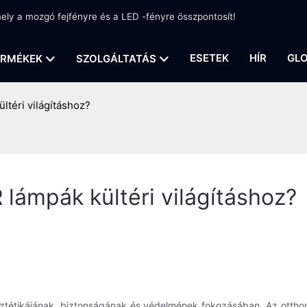
amely a mozgó fejfényre és a LED -fényre összpontosít!
ESETEK
HÍR
GLO
ERMÉKEK
SZOLGÁLTATÁS
ltéri világításhoz?
lámpák kültéri világításhoz?
r esztétikájának, biztonságának és védelmének fokozásában. Az ottho