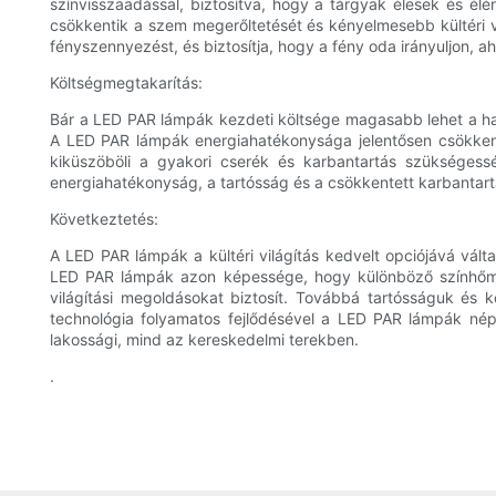
színvisszaadással, biztosítva, hogy a tárgyak élesek és é
csökkentik a szem megerőltetését és kényelmesebb kültéri vi
fényszennyezést, és biztosítja, hogy a fény oda irányuljon, 
Költségmegtakarítás:
Bár a LED PAR lámpák kezdeti költsége magasabb lehet a ha
A LED PAR lámpák energiahatékonysága jelentősen csökkent
kiküszöböli a gyakori cserék és karbantartás szükségess
energiahatékonyság, a tartósság és a csökkentett karbantart
Következtetés:
A LED PAR lámpák a kültéri világítás kedvelt opciójává vál
LED PAR lámpák azon képessége, hogy különböző színhőmérsé
világítási megoldásokat biztosít. Továbbá tartósságuk és 
technológia folyamatos fejlődésével a LED PAR lámpák népsz
lakossági, mind az kereskedelmi terekben.
.