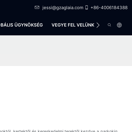
jessi@gzaglaia.com
+86-4006184388
BÁLIS ÜGYNÖKSÉG
VEGYE FEL VELÜNK A KAPCSOLATO
noktól, kertektől és kereskedelmi terektől kezdve a parkokig,