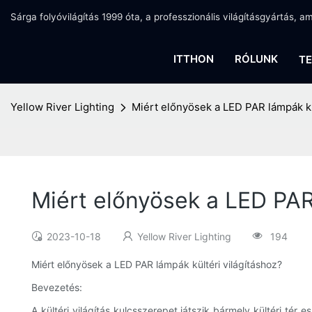
Sárga folyóvilágítás 1999 óta, a professzionális világításgyártás, 
ITTHON
RÓLUNK
T
Yellow River Lighting
Miért előnyösek a LED PAR lámpák kü
Miért előnyösek a LED PAR 
2023-10-18
Yellow River Lighting
194
Miért előnyösek a LED PAR lámpák kültéri világításhoz?
Bevezetés:
A kültéri világítás kulcsszerepet játszik bármely kültéri té