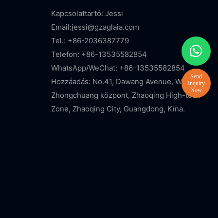
Kapcsolattartó: Jessi
Email:
jessi@gzaglaia.com
Tel.: +86-2036387779
Telefon: +86-13535582854
WhatsApp/WeChat: +86-13535582854
Hozzáadás: No.41, Dawang Avenue, Wanyang
Zhongchuang központ, Zhaoqing High-tech
Zone, Zhaoqing City, Guangdong, Kína.
v