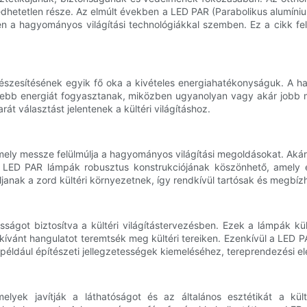
gedhetetlen része. Az elmúlt években a LED PAR (Parabolikus alumínium
n a hagyományos világítási technológiákkal szemben. Ez a cikk fe
részesítésének egyik fő oka a kivételes energiahatékonyságuk. A 
b energiát fogyasztanak, miközben ugyanolyan vagy akár jobb me
 választást jelentenek a kültéri világításhoz.
ely messze felülmúlja a hagyományos világítási megoldásokat. Akár
 a LED PAR lámpák robusztus konstrukciójának köszönhető, amely e
janak a zord kültéri környezetnek, így rendkívül tartósak és megbízh
sságot biztosítva a kültéri világítástervezésben. Ezek a lámpák k
kívánt hangulatot teremtsék meg kültéri tereiken. Ezenkívül a LED P
 például építészeti jellegzetességek kiemeléséhez, tereprendezési
yek javítják a láthatóságot és az általános esztétikát a kült