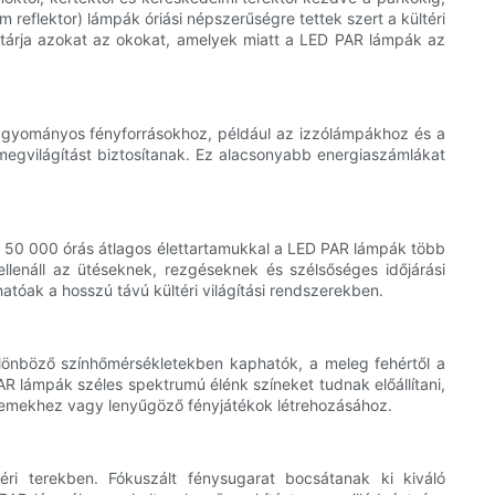
 reflektor) lámpák óriási népszerűségre tettek szert a kültéri
ltárja azokat az okokat, amelyek miatt a LED PAR lámpák az
hagyományos fényforrásokhoz, például az izzólámpákhoz és a
gvilágítást biztosítanak. Ez alacsonyabb energiaszámlákat
 50 000 órás átlagos élettartamukkal a LED PAR lámpák több
llenáll az ütéseknek, rezgéseknek és szélsőséges időjárási
atóak a hosszú távú kültéri világítási rendszerekben.
ülönböző színhőmérsékletekben kaphatók, a meleg fehértől a
AR lámpák széles spektrumú élénk színeket tudnak előállítani,
 elemekhez vagy lenyűgöző fényjátékok létrehozásához.
éri terekben. Fókuszált fénysugarat bocsátanak ki kiváló