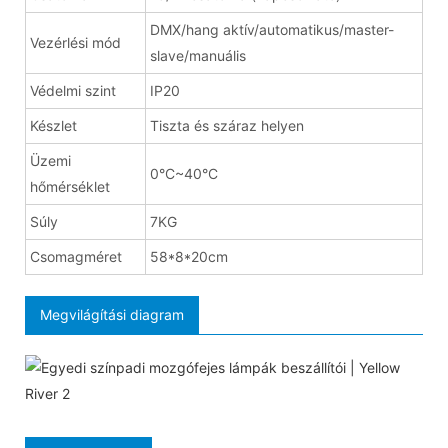
DMX/hang aktív/automatikus/master-
Vezérlési mód
slave/manuális
Védelmi szint
IP20
Készlet
Tiszta és száraz helyen
Üzemi
0°C~40°C
hőmérséklet
Súly
7KG
Csomagméret
58*8*20cm
Megvilágítási diagram