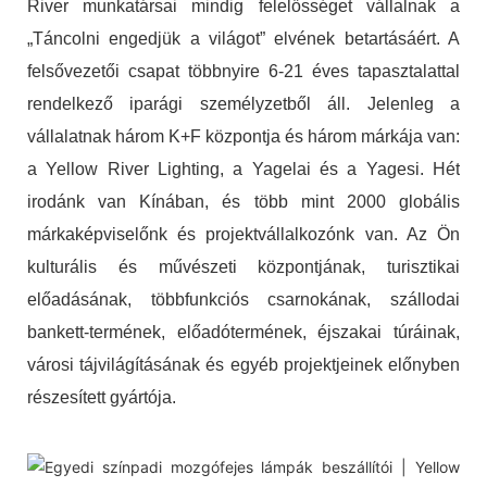
River munkatársai mindig felelősséget vállalnak a
„Táncolni engedjük a világot” elvének betartásáért. A
felsővezetői csapat többnyire 6-21 éves tapasztalattal
rendelkező iparági személyzetből áll. Jelenleg a
vállalatnak három K+F központja és három márkája van:
a Yellow River Lighting, a Yagelai és a Yagesi. Hét
irodánk van Kínában, és több mint 2000 globális
márkaképviselőnk és projektvállalkozónk van. Az Ön
kulturális és művészeti központjának, turisztikai
előadásának, többfunkciós csarnokának, szállodai
bankett-termének, előadótermének, éjszakai túráinak,
városi tájvilágításának és egyéb projektjeinek előnyben
részesített gyártója.