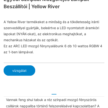
Beszállítói | Yellow River
A Yellow River termékeket a minőség és a tökéletesség iránti
szenvedéllyel gyártják, beleértve a LED nyomtatott áramköri
lapokat (NYÁK-okat), az elektronikus meghajtókat, a
mechanikus házakat és az optikát.
Ez az ARC LED mozgó fénynyalábunk 6 db 10 wattos RGBW 4
az 1-ben lámpával.
vizsgálat
Vannak feng shui tabuk a réz színpadi mozgó fényszórós
csillárok nappaliba történő felszerelésével kapcsolatban? A