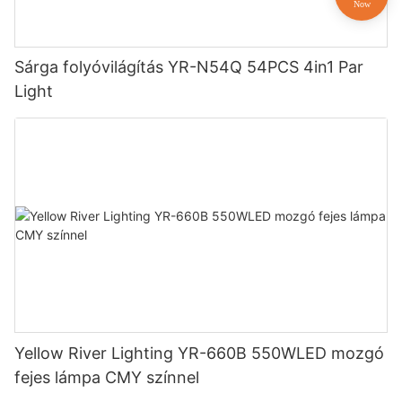
Sárga folyóvilágítás YR-N54Q 54PCS 4in1 Par
Light
Yellow River Lighting YR-660B 550WLED mozgó
fejes lámpa CMY színnel