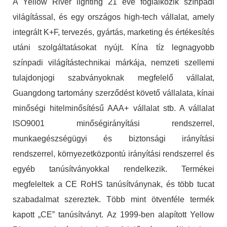
A Yellow River lighting 21 éve foglalkozik színpadi
világítással, és egy országos high-tech vállalat, amely
integrált K+F, tervezés, gyártás, marketing és értékesítés
utáni szolgáltatásokat nyújt. Kína tíz legnagyobb
színpadi világítástechnikai márkája, nemzeti szellemi
tulajdonjogi szabványoknak megfelelő vállalat,
Guangdong tartomány szerződést követő vállalata, kínai
minőségi hitelminősítésű AAA+ vállalat stb. A vállalat
ISO9001 minőségirányítási rendszerrel,
munkaegészségügyi és biztonsági irányítási
rendszerrel, környezetközpontú irányítási rendszerrel és
egyéb tanúsítványokkal rendelkezik. Termékei
megfeleltek a CE RoHS tanúsítványnak, és több tucat
szabadalmat szereztek. Több mint ötvenféle termék
kapott „CE” tanúsítványt. Az 1999-ben alapított Yellow