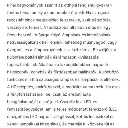
kínai hagyományok szerint az otthoni feng shui gyakran
fontos téma, amely az embereket érdekli. Ha az egész
rézcsillár nincs megfelelően felszerelve, akár pénztörés
veszélye is fennáll. A fürdőszoba általában erős és lágy
fényt használ. A Sárga-folyó lámpáinak és lámpásainak
nedvességállónak kell lenniük, lehetőleg műanyagból vagy
üvegből, és a lámpaernyőnek is le kell zárnia. Beszéljünk a
különféle beltéri lámpák és lámpások kiválasztási
tapasztalatairól: Általában a lakóépületekben nappalik,
hálószobák, konyhák és fürdőszobák találhatók. Különböző
funkcióik miatt a szükséges lámpák és lámpások is eltérőek.
A H7 telepítés, amiről beszél, a modellre vonatkozik. Ha csak
a fényforrást szereli be, csak az eredeti autó
halogénlámpáját cserélje ki. Cserélje ki a LED-es
fényszóróegységet, ami a teljes módosított fényszóró (LED
mozgófejes LED nappali világítással, kettős lencsékkel és
xenon lámpákkal integrálva), és cserélje ki közvetlenül az