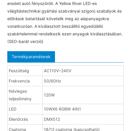
eredeti autó fényszóróit. A Yellow River LED-es
világítástechnikai gyártási szabványai szigorú szabályok és
előírások betartását követelik meg az alapanyagokra
vonatkozóan. A kiválasztott beszállító egyedülálló
szakértelemmel rendelkezik ezen anyagok kiválasztásában.
(SEO-barát verzió)
Termékparaméterek
Feszültség
AC110V~240V
Frekvencia
50/60Hz
Névleges
120W
teljesítmény
LED
10WX6 RGBW 4IN1
Ellenőrzés
DMX512
Csatorna
18/12 csatorna (kapcsolható)