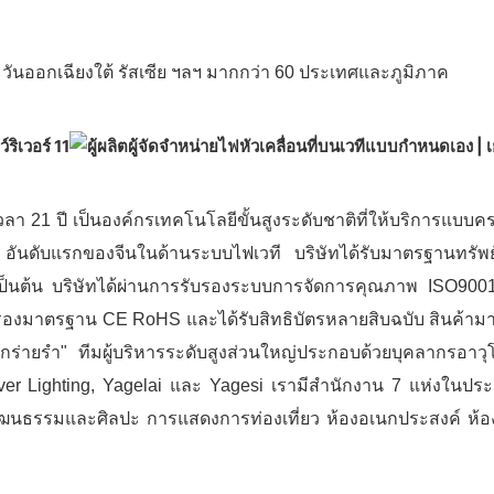
วันออกเฉียงใต้ รัสเซีย ฯลฯ มากกว่า 60 ประเทศและภูมิภาค
็นเวลา 21 ปี เป็นองค์กรเทคโนโลยีขั้นสูงระดับชาติที่ให้บริการแ
อันดับแรกของจีนในด้านระบบไฟเวที บริษัทได้รับมาตรฐานทรัพย
ีน เป็นต้น บริษัทได้ผ่านการรับรองระบบการจัดการคุณภาพ IS
รองมาตรฐาน CE RoHS และได้รับสิทธิบัตรหลายสิบฉบับ สินค้ามากกว
ร่ายรำ" ทีมผู้บริหารระดับสูงส่วนใหญ่ประกอบด้วยบุคลากรอาวุโ
River Lighting, Yagelai และ Yagesi เรามีสำนักงาน 7 แห่งในป
ย์วัฒนธรรมและศิลปะ การแสดงการท่องเที่ยว ห้องอเนกประสงค์ ห้อ