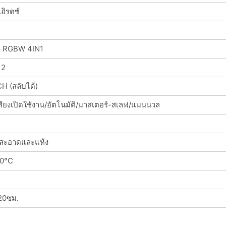
ฮิรตซ์
 RGBW 4IN1
12
H (สลับได้)
ียงเปิดใช้งาน/อัตโนมัติ/มาสเตอร์-สเลฟ/แมนนวล
่สะอาดและแห้ง
0°C
20ซม.