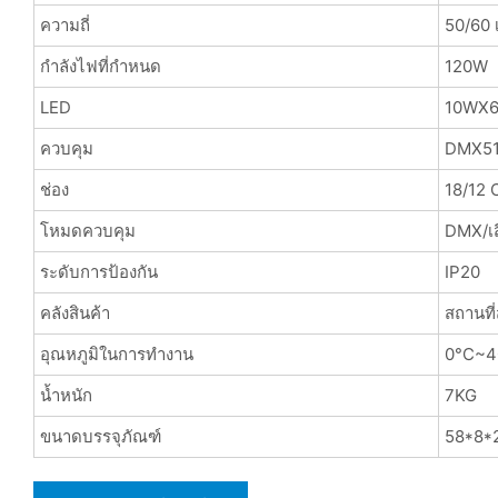
ความถี่
50/60 เ
กำลังไฟที่กำหนด
120W
LED
10WX6
ควบคุม
DMX5
ช่อง
18/12 C
โหมดควบคุม
DMX/เส
ระดับการป้องกัน
IP20
คลังสินค้า
สถานที
อุณหภูมิในการทำงาน
0°C~4
น้ำหนัก
7KG
ขนาดบรรจุภัณฑ์
58*8*