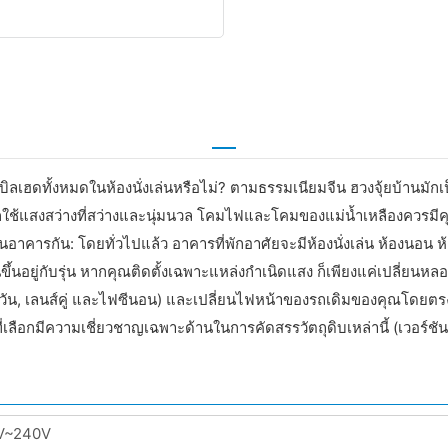
เฮดทั้งหมดในห้องนั่งเล่นหรือไม่? ตามธรรมเนียมจีน ฮวงจุ้ยบ้านมักเ
น้ำมักใช้แสงสว่างที่สว่างและนุ่มนวล โคมไฟและโคมของแม่น้ำเหลืองคว
รกัน: โดยทั่วไปแล้ว อาคารที่พักอาศัยจะมีห้องนั่งเล่น ห้องนอน ห้
้นขึ้นอยู่กับรุ่น หากคุณติดตั้งเฉพาะแหล่งกำเนิดแสง ก็เพียงแค่เปลี่ย
วัน, เลนส์คู่ และไฟซีนอน) และเปลี่ยนไฟหน้าของรถเดิมของคุณโดยต
่เลือกมีความเชี่ยวชาญเฉพาะด้านในการคัดสรรวัตถุดิบเหล่านี้ (เวอร์ชัน
V~240V