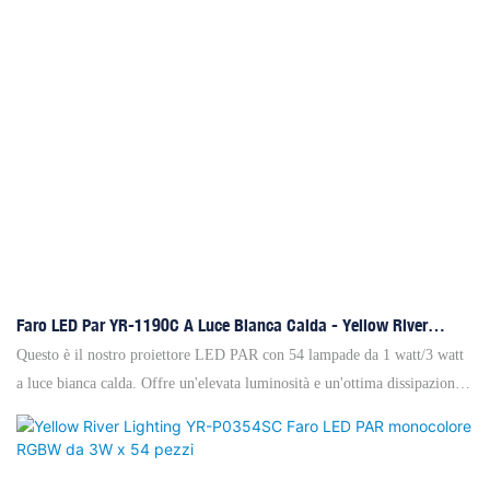
Faro LED Par YR-1190C A Luce Bianca Calda - Yellow River
Lighting
Questo è il nostro proiettore LED PAR con 54 lampade da 1 watt/3 watt
a luce bianca calda. Offre un'elevata luminosità e un'ottima dissipazione
del calore. Abbiamo progettato questo speciale proiettore PAR per
palcoscenico per sostituire i vecchi mini proiettori PAR a 64 lampade. Ha
riscosso grande successo tra i clienti di tutto il mondo alla Fiera