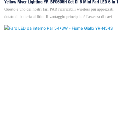
Yellow River Lighting YR-BP0606H Set Di 6 Mini Fari LED 6 In 1
Questo è uno dei nostri fari PAR ricaricabili wireless più apprezzati,
dotato di batteria al litio. Il vantaggio principale è l'assenza di cavi
ingombranti, poiché il controllo remoto wireless è possibile grazie
all'installazione di un ricevitore USB o XLR nella luce e di un
trasmettitore nel controller. La batteria ha una capacità di 4,4 Ah. Si
ricarica completamente in 3,5 ore e garantisce un'autonomia di 4 ore con
tutti i LED accesi o di 15 ore con un singolo LED acceso. È silenzioso,
privo di ventola, il vetro di copertura della testa è in stalinite e il suo
design elegante è frutto di una nostra esclusiva progettazione. La varietà
di colori, l'emissione luminosa uniforme, la velocità dello strobo
regolabile e la dimmerazione ultra fluida lo rendono perfetto per
matrimoni, chiese, spettacoli di DJ mobili, feste di compleanno, bar e
trasmissioni di musica dal vivo. Questo faro PAR compatto, leggero e
wireless è portatile e 6 fari sono confezionati