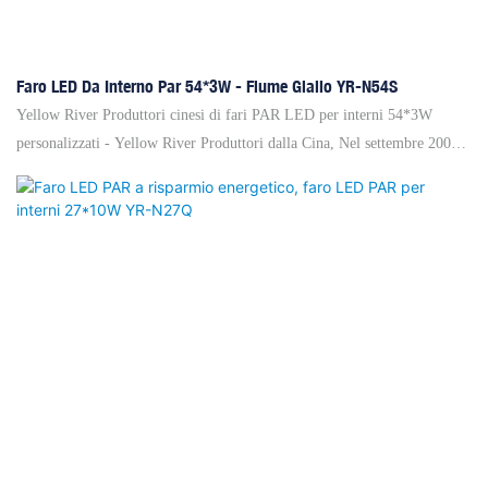
Faro LED Da Interno Par 54*3W - Fiume Giallo YR-N54S
Yellow River Produttori cinesi di fari PAR LED per interni 54*3W
personalizzati - Yellow River Produttori dalla Cina, Nel settembre 2006,
abbiamo fondato "UK YA GE LAI LIGHTING & AUDIO (HONG
KONG) LIMITED" collaborando con il gruppo internazionale UK YA
GE LAI e saremo responsabili del marketing e dello sviluppo all'estero.
Yellow River Produttori cinesi di fari PAR LED per interni 54*3W -
Yellow River, Yellow River Lighting è stata fondata nel 1999,
concentrandosi sull'illuminazione scenica da 21 anni.