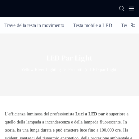
Trave della testa in movimento
Testa mobile a LED
Testa mob
LED Par Light
Yellow River Lighting
Prodotti
LED par Light
L'efficienza luminosa del professionista
Luci a LED par
è superiore a
quello della lampada a incandescenza e della lampada fluorescente. In
teoria, ha una lunga durata e può emettere luce fino a 100.000 ore. Ha
evidenti vantaggi del risparmio energetico, della protezione ambientale e