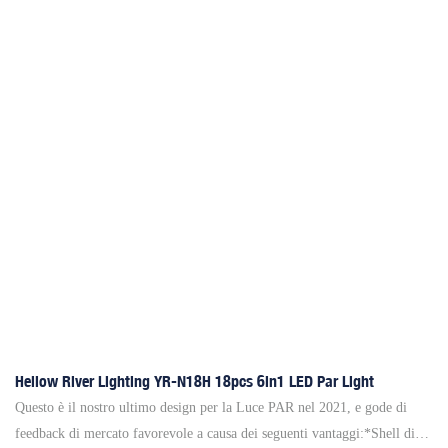
luminosa è riscaldata. La ventola può essere disattivata facoltativamente
con una riduzione della potenza intelligente. * Il rumore massimo è
43.0dba da 1 metro di distanza (vicino al rumore ambientale), è possibile
scegliere di disattivare la ventola e utilizzare la modalità silenziosa senza
alcun rumore. L'alimentazione si ridurrà in base alla temperatura per
mantenere la lampada a LED al sicuro quando una temperatura superiore
a 80 gradi.* Dimming lineare per interruttore a colori liscio.* Possiamo
produrre diversi tipi di PAR LED modificando le quantità di lampada a
LED e la potenza allo stesso tempo mantenendo lo stesso caso.
Hellow River Lighting YR-N18H 18pcs 6in1 LED Par Light
Questo è il nostro ultimo design per la Luce PAR nel 2021, e gode di
feedback di mercato favorevole a causa dei seguenti vantaggi:*Shell di