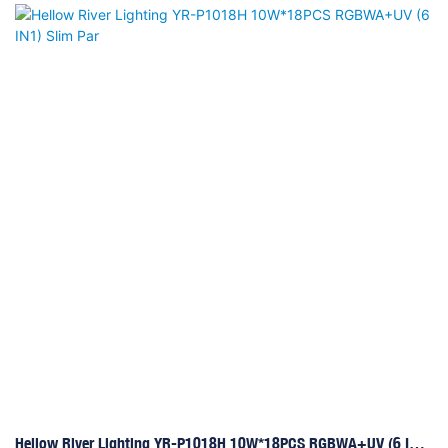
innovativo, all'ottima miscelazione dei colori e all'elevata luminosità, è
molto apprezzato sul mercato estero. La sua luminosità può raggiungere
gli 11000 Lux a una distanza di 2 metri. Le dimensioni di imballaggio
più compatte consentono di ridurre i costi di spedizione.
Hellow River Lighting YR-P1018H 10W*18PCS RGBWA+UV (6 IN1)