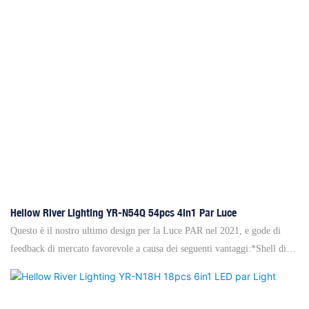
Hellow River Lighting YR-N54Q 54pcs 4in1 Par Luce
Questo è il nostro ultimo design per la Luce PAR nel 2021, e gode di
feedback di mercato favorevole a causa dei seguenti vantaggi:*Shell di
alluminio +vernice spray resistente all'usura della sabbia fine +Aspetto
rotondo e design unico di guscio di fondo.*Sistema di ventilazione a
tempo reale, al di fuori di 40 gradi, la sorgente di luce, la sorgente