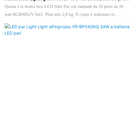
Slim Par
Questa è la nostra luce LED Slim Par con lampade da 10 pezzi da 10
watt RGBWAUV 6in1. Pesa solo 2,8 kg. Il corpo è realizzato in
alluminio. Questo LED Slim Par Light è realizzato con lampade a led 6
in 1 (R/G/B/W/Amber/UV), che possono mostrare colori più abbondanti.
Pertanto, può soddisfare le esigenze dei tuoi eventi in cui hai bisogno di
UV o ambra pura. E può anche fornire colori completi attraverso la
funzione di miscelazione. Slim Design semplifica il trasporto e
l'installazione. La connessione a catena margherita ti aiuterà a accenderli
rapidamente