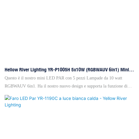
Hellow River Lighting YR-P1005H 5x10W (RGBWAUV 6in1) Mini
LED
Questo è il nostro mini LED PAR con 5 pezzi Lampade da 10 watt
RGBWAUV 6in1. Ha il nostro nuovo design e supporta la funzione di
controllo IR. La ventola è controllata in modo intelligente dalla
temperatura, il che significa che quando la temperatura
dell'alloggiamento diventa più alta, la ventola funzionerà più
rapidamente. Il suo corpo è mini ma mostra un'elevata luminosità. Con il
design del corpo compatto, è molto facile essere installati sotto capriata o
in qualsiasi angolo. Ed è adatto per essere utilizzato in piccole feste