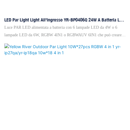
LED Par Light Light All'ingrosso YR-BP0406Q 24W A Batteria LED
Pari
Luce PAR LED alimentata a batteria con 6 lampade LED da 4W o 6
lampade LED da 6W, RGBW 4IN1 o RGBWAUV 6IN1 che può creare
un effetto colore molto uniforme, l'angolo del fascio è di 25 gradi, 3,5
ore per la carica completa, 4 ore di autonomia per colori pieni, 12 ore di
autonomia per un singolo colore. Il connettore USB supporta il controllo
wireless. Grazie al design compatto, è molto comodo da installare sotto il
traliccio e in qualsiasi angolo. Questo articolo è silenzioso, adatto a
qualsiasi piccola sala riunioni, chiesa, barbecue e così via.