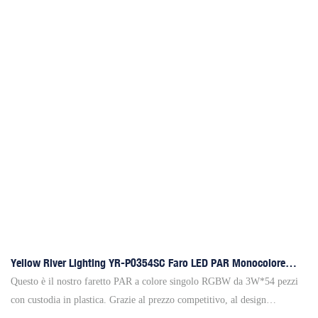
dell'Illuminazione di Francoforte del 2012 e al Salone delle Palme di
Pechino.
Yellow River Lighting YR-P0354SC Faro LED PAR Monocolore
RGBW Da 3W X 54 Pezzi
Questo è il nostro faretto PAR a colore singolo RGBW da 3W*54 pezzi
con custodia in plastica. Grazie al prezzo competitivo, al design