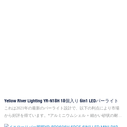
して、ノイズなしでサイレントモードを使用することを選択でき
ます。 温度に応じて電力が低下し、温度が80度を超えるとLEDラ
ンプを安全に保ちます。*滑らかな色のスイッチのために線形調
光。
Yellow River Lighting YR-N18H 18個入り 6in1 LEDパーライト
これは2021年の最新のパーライト設計で、以下の利点により市場
から好評を得ています。*アルミニウムシェル + 細かい砂状の耐摩
耗スプレー塗装 + 丸みを帯びた外観とユニークな底部シェル設