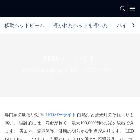
移動ヘッドビーム
導かれたヘッドを導いた
ハイブリ
LEDパーライト
Yellow River Lighting
製品
LEDパーライト
専門家の明るい効率
LEDパーライト
白熱灯と蛍光灯のそれよりも
高い。 理論的には、寿命が長く、最大100,000時間の光を放出でき
ます。 省エネ、環境保護、健康の明らかな利点があります。 LED
PAR LIGHT、つまり、光源としてLEDを備えた照明器具、パーラ