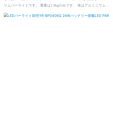
リムパーライトです。 重量は2.8kgのみです。 体はアルミニウムに
よって作られています。 このLEDのスリムパーライトは、6インチ
のLEDランプ（R/g/b/w/w/w/uv）で作られており、より豊富な色を
示すことができます。 したがって、純粋なUVまたはアンバーが必
要なイベントの要求を満たすことができます。 また、混合機能を
通じて完全な色を提供することもできます。 Slim Designは、輸送
とインストールが簡単になります。 デイジーチェーン接続は、す
ぐにそれらをオンにするのに役立ちます