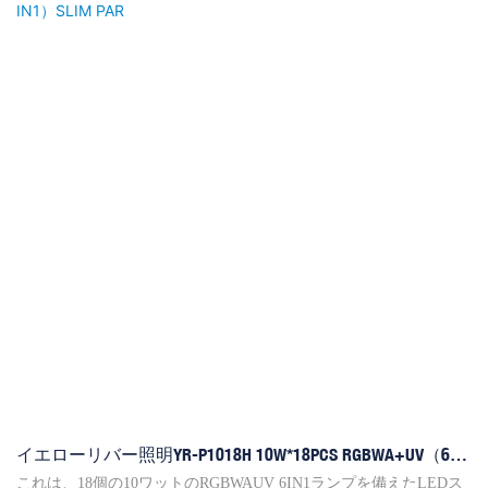
の距離で11000ルクスの明るさを実現します。より経済的な梱包サ
イズにより、送料を削減できます。
イエローリバー照明YR-P1018H 10W*18PCS RGBWA+UV（6
IN1）SLIM PAR
これは、18個の10ワットのRGBWAUV 6IN1ランプを備えたLEDス