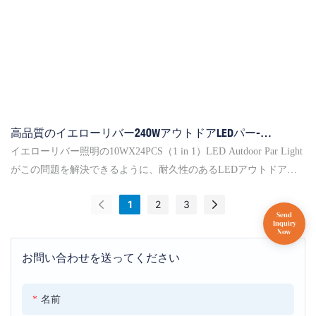
フィーチャーに合わせてテンペラの過剰保護を組み込んでいま
す。
高品質のイエローリバー240WアウトドアLEDパー-
IP1024Q10WX24PCS
イエローリバー照明の10WX24PCS（1 in 1）LED Autdoor Par Light
がこの問題を解決できるように、耐久性のあるLEDアウトドアパ
ーライトを見つけることは常に問題でした。興味、私たちに連絡
1
2
3
してください！
お問い合わせを送ってください
名前