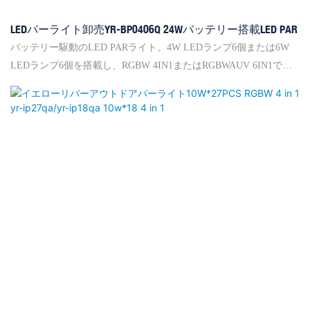
LEDパーライト卸売YR-BP0406Q 24Wバッテリー搭載LED PAR
バッテリー駆動のLED PARライト。4W LEDランプ6個または6W
LEDランプ6個を搭載し、RGBW 4IN1またはRGBWAUV 6IN1で均
一な色彩効果を生み出します。照射角は25度。フル充電まで3.5時
間、フルカラー点灯で4時間、単色点灯で12時間使用できます。
USBコネクタでワイヤレス制御に対応。コンパクトなデザイン
で、トラスの下やあらゆるコーナーへの設置に便利です。静音設
計のため、小規模な会議室、教会、バーベキューなどに最適で
す。