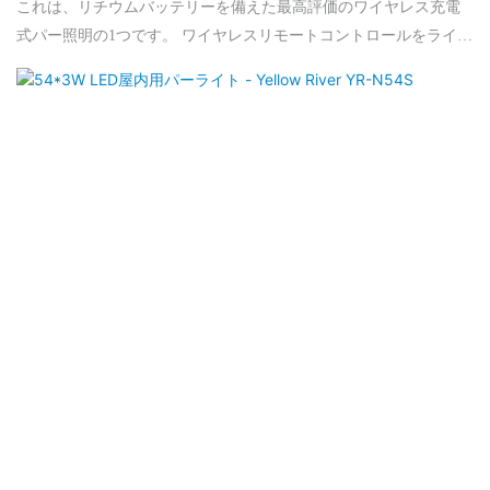
LIGHT
これは、リチウムバッテリーを備えた最高評価のワイヤレス充電
式パー照明の1つです。 ワイヤレスリモートコントロールをライト
にワイヤレスUSBまたはXLRレシーバーをコントローラーにイン
ストールすることで実現できるため、顕著な利点はすべてを搭載
してすべてをプラグインすることです。 バッテリー容量は4.4Ahで
す。 3.5時間で完全に充電され、すべてのLEDランプがオンまたは
15時間で15時間で4時間続くことができます。 ファンなしでは静か
で、ヘッドカバーグラスはスターラニットで作られており、その
全体的に見栄えの良い外観は私たちのプライベートデザインに属
します。 その色の品種、光学出力、調整可能なストロボスピー
ド、ウルトラスムーズな調光は、結婚式、教会、モバイルDJショ
ー、誕生日パーティー、バー、ライブミュージックの放送に最適
です。 このコンパクトで軽量でワイヤレスパーライトはポータブ
ルであり、6つのそのようなライトが1つのカートンに、10個のフ
ライトケースにパッケージ化されています