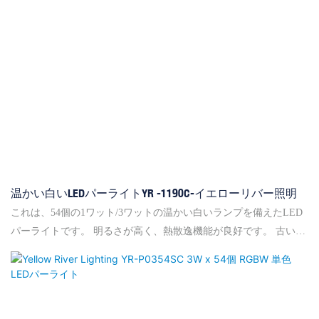
温かい白いLEDパーライトYR -1190C-イエローリバー照明
これは、54個の1ワット/3ワットの温かい白いランプを備えたLED
パーライトです。 明るさが高く、熱散逸機能が良好です。 古い
Mini Par Can Lightを64％のランプに置き換えるために、この特別
なパーステージライトを設計します。 2012年のフランクフルト照
明フェアと北京パームショーの世界中から顧客を引き付けました