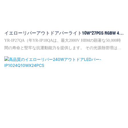
イエローリバーアウトドアパーライト10W*27PCS RGBW 4 In
1 Yr-Ip27qa/yr-Ip18qa 10w*18 4 In 1
YR-IP27QA（年YR-IP18QAは、最大2000V HBMの顕著な50,000時
間の寿命と堅牢な抗運動能力を提供します。 その光源熱管理は、
結合と高効率の熱伝導シャーシの組み合わせにより強化され、最
適なパフォーマンスを確保します。 フィクスチャは、防弾ミラー
と高温耐性PC+PMMAレンズを備えており、焦点を絞った25度の光
角を提供します。DMX512+RDMを介して制御され、国際標準光制
御伝送プロトコルに準拠しています。 9つまたは6つのチャネルを
備えた柔軟な制御と、さまざまなストロボモードや静的チェイス
カラーを含む組み込み効果を提供します。操作モードは、コンソ
ールからマニュアルおよびマスター奴隷構成までの範囲です。YR-
IP27QA YR-IP18QAは、70程度の高回転電力監視において、70程度
の高回転電力監視において、70程度の高度のパワーリダクション