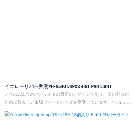
イエローリバー照明YR-N54Q 54PCS 4IN1 PAR LIGHT
これは2021年のパーライトの最新のデザインであり、次の利点の
ために好ましい市場フィードバックを享受しています。*アルミニ
ウムシェル +細かい砂摩耗スプレーペイント +丸い外観とユニーク
なボトムシェルデザイン。 ファンは、インテリジェントな電力削
減でオプションでオフにすることができます。 *最大ノイズは1メ
ートル（周囲のノイズに近い）から43.0DBAです。ファンをオフに