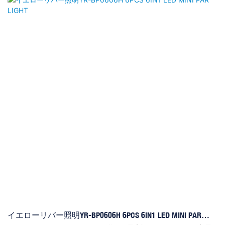
計。*全方向換気システムにより、メインボードと光源が均一に加
熱されます。* アクティブ放熱のためのインテリジェント温度制御
ファン：40度以下では静音、40度を超えるとファンがスムーズに
動作を開始します。インテリジェントな電力削減により、ファン
を任意でオフにすることができます。* 最大騒音は1メートル離れ
た場所で43.0dBA（周囲の騒音に近い）で、ファンをオフにして騒
音のないサイレントモードを使用することもできます。温度が80
度を超えると、LEDランプを安全に保つために、温度に応じて電
力が削減されます。* スムーズな色切り替えのためのリニア調光。
* 同じケース設計を維持しながら、LEDランプと電力の数量を変更
することで、このLEDパーライトのさまざまなタイプを製造でき
ます。このLEDパーライトは、価格と品質の両面で魅力的です。
イエローリバー照明YR-BP0606H 6PCS 6IN1 LED MINI PAR