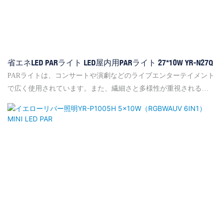
省エネLED PARライト LED屋内用PARライト 27*10W YR-N27Q
PARライトは、コンサートや演劇などのライブエンターテイメント
で広く使用されています。また、繊細さと多様性が重視されるナ
イトクラブ、バーなどの会場にも最適です。PARライトは通常、複
数のLED（発光ダイオード）を搭載しており、幅広い色彩表現が
可能です。PARライトは非常に汎用性が高く、様々な演出に活用で
きます。ステージを多彩な色で照らしたり、特殊効果やアクセン
トを加えたりすることも可能です。他のステージ照明器具と組み
合わせることで、LED PARステージライトは観客に没入​​感のある
刺激的な体験を提供することができます。