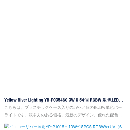
Yellow River Lighting YR-P0354SC 3W X 54個 RGBW 単色LEDパ
ーライト
こちらは、プラスチックケース入りの3W×54個のRGBW単色パー
ライトです。競争力のある価格、最新のデザイン、優れた配色、
そして高輝度により、海外市場で大変人気があります。2メートル