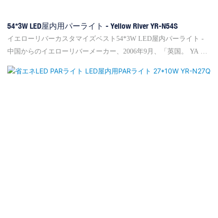
54*3W LED屋内用パーライト - Yellow River YR-N54S
イエローリバーカスタマイズベスト54*3W LED屋内パーライト -
中国からのイエローリバーメーカー、2006年9月、「英国。 YA GE
LAI LIGHTING &英国との協力を通じて、オーディオ（香港）リ
ミテッド」 Ya ge Lai International Groupと海外のマーケティングと
開発の責任。YellowRiver China 54*3W LED屋内パーライトメーカ
ー - 1999年に設立されたイエローリバー、イエローリバー照明、
21年間の舞台照明に焦点を当てています