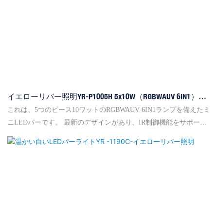
イエローリバー照明YR-P1005H 5x10W（RGBWAUV 6IN1）
MINI LED PAR
これは、5つのピース10ワットのRGBWAUV 6IN1ランプを備えたミ
ニLEDパーです。 最新のデザインがあり、IR制御機能をサポート
しています。 ファンは温度によって知的に制御されます。つま
り、ハウジング温度が高くなると、ファンはより速く動作しま
す。 その体はミニですが、高い明るさを示しています。 コンパク
トなボディデザインを使用すると、トラスの下や隅に取り付けら
れるのは非常に簡単です。 そして、それは小さなパーティーで使
用されるのに適しています