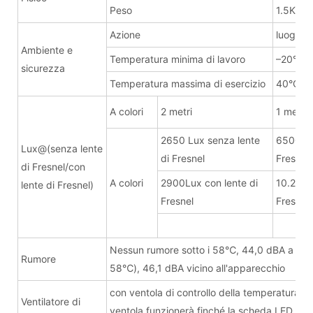
Peso
1.5KG
Azione
luogo as
Ambiente e
Temperatura minima di lavoro
–20°C
sicurezza
Temperatura massima di esercizio
40°C
A colori
2 metri
1 metro
2650 Lux senza lente
6500Lux
Lux@(senza lente
di Fresnel
Fresnel
di Fresnel/con
A colori
2900Lux con lente di
10.200 
lente di Fresnel)
Fresnel
Fresnel
Nessun rumore sotto i 58℃, 44,0 dBA a 0,5 
Rumore
58℃), 46,1 dBA vicino all'apparecchio
con ventola di controllo della temperatura a
Ventilatore di
ventola funzionerà finché la scheda LED no