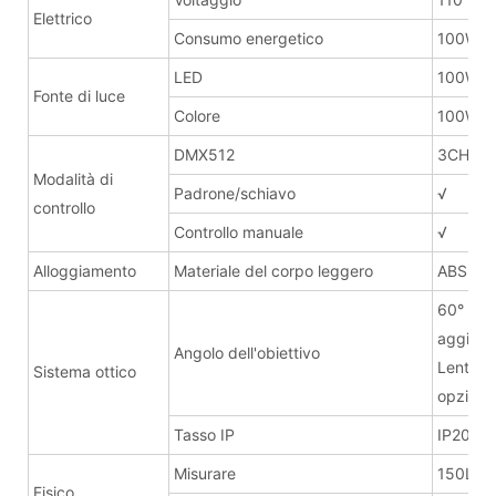
Elettrico
Consumo energetico
100W
LED
100W
Fonte di luce
Colore
100W Bi
DMX512
3CH/1C
Modalità di
Padrone/schiavo
√
controllo
Controllo manuale
√
Alloggiamento
Materiale del corpo leggero
ABS
60° (pu
aggiung
Angolo dell'obiettivo
Lente d
Sistema ottico
opzione
Tasso IP
IP20
Misurare
150Lx2
Fisico