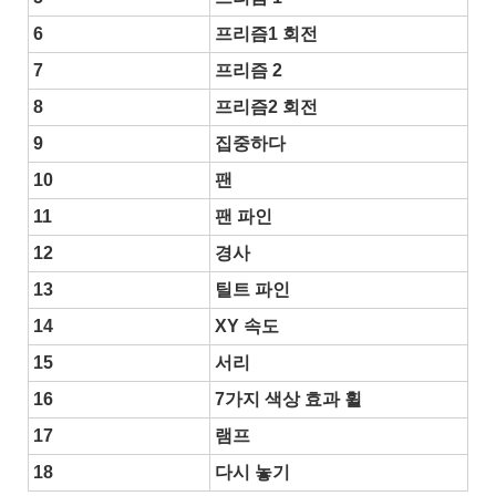
6
프리즘1 회전
7
프리즘 2
8
프리즘2 회전
9
집중하다
10
팬
11
팬 파인
12
경사
13
틸트 파인
14
XY 속도
15
서리
16
7가지 색상 효과 휠
17
램프
18
다시 놓기