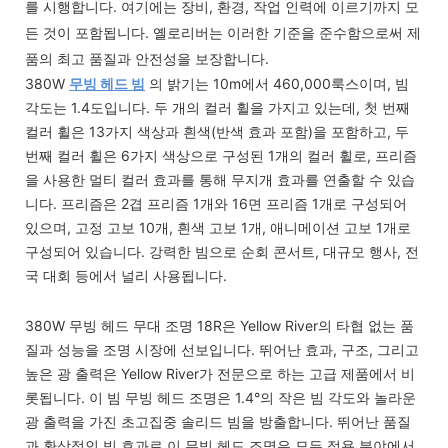
를 시행합니다. 여기에는 장비, 환경, 작업 인력에 이르기까지 모
든 것이 포함됩니다. 옐로리버는 이러한 기준을 준수함으로써 제
품의 최고 품질과 안전성을 보장합니다.
380W
무빙 헤드 빔
의 밝기는 10m에서 460,000룩스이며, 빔
각도는 1.4도입니다. 두 개의 컬러 휠을 가지고 있는데, 첫 번째
컬러 휠은 13가지 색상과 흰색(반색 효과 포함)을 포함하고, 두
번째 컬러 휠은 6가지 색상으로 구성된 1개의 컬러 휠로, 프리즘
을 사용한 멀티 컬러 효과를 통해 무지개 효과를 연출할 수 있습
니다. 프리즘은 2겹 프리즘 1개와 16면 프리즘 1개로 구성되어
있으며, 고정 고보 10개, 흰색 고보 1개, 애니메이션 고보 1개로
구성되어 있습니다. 강력한 빔으로 순회 콘서트, 대규모 행사, 전
국 대회 등에서 널리 사용됩니다.
380W 무빙 헤드 무대 조명 18R은 Yellow River의 타협 없는 품
질과 성능을 조명 시장에 선보입니다. 뛰어난 효과, 구조, 그리고
높은 광 출력은 Yellow River가 전문으로 하는 고급 제품에서 비
롯됩니다. 이 빔 무빙 헤드 조명은 1.4°의 작은 빔 각도와 놀라운
광 출력을 가진 초고집중 솔리드 빔을 방출합니다. 뛰어난 품질
과 환상적인 빔 효과로 이 무빙 헤드 조명은 모든 적용 분야에서