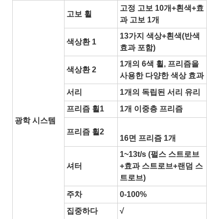
고정 고보 10개+흰색+효
고보 휠
과 고보 1개
13가지 색상+흰색(반색
색상환 1
효과 포함)
1개의 6색 휠, 프리즘을
색상환 2
사용한 다양한 색상 효과
서리
1개의 독립된 서리 유리
프리즘 휠1
1개 이중층 프리즘
광학 시스템
프리즘 휠2
16면 프리즘 1개
1~13t/s (펄스 스트로브
셔터
+효과 스트로브+랜덤 스
트로브)
주차
0-100%
집중하다
√