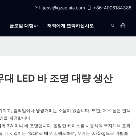
jessi@gzaglaia.com
+86-4006184388
식
글로벌 대행사
저희에게 연락하십시오
무대 LED 바 조명 대량 생산
켜지고, 깜빡임이나 윙윙거리는 소음이 없습니다. 또한, 매우 높은 연색
조명을 제공합니다.
착된 8개의 3W 미니 바 조명입니다. 동일한 케이스를 사용하여 무지개색 효과
니다. 길이는 42cm로 매우 컴팩트하며, 무게는 0.75kg으로 가볍습