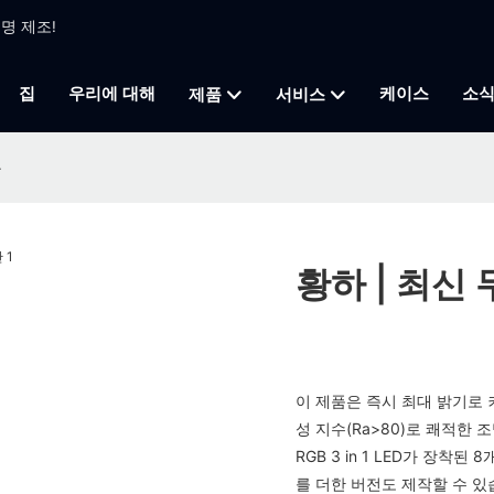
조명 제조!
집
우리에 대해
케이스
소
제품
서비스
산
황하 | 최신 
이 제품은 즉시 최대 밝기로 
성 지수(Ra>80)로 쾌적한 
RGB 3 in 1 LED가 장
를 더한 버전도 제작할 수 있습