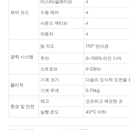
마스터/슬레이브
√
제어 모드
수동 제어
√
사운드 액티브
√
자동차
√
빔 각도
110° 반사경
광학 시스템
주차
0~100% 라인 디머
스트로브
0-20Hz
기계 크기
다음의 도식적 도면을
물리적
기계 무게
0.75kg
재고
건조하고 깨끗한 곳
환경 및 안전
실행 온도
40°C 이하