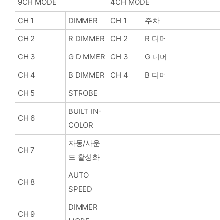
9CH MODE
4CH MODE
CH 1
DIMMER
CH 1
주차
CH 2
R DIMMER
CH 2
R 디머
CH 3
G DIMMER
CH 3
G 디머
CH 4
B DIMMER
CH 4
B 디머
CH 5
STROBE
BUILT IN-
CH 6
COLOR
자동/사운
CH 7
드 활성화
AUTO
CH 8
SPEED
DIMMER
CH 9