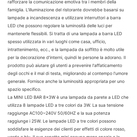
rafforzare la comunicazione emotiva tra i membri della
famiglia. L'illuminazione del ristorante dovrebbe basarsi su
lampade a incandescenza e utilizzare interruttori a barra
LED che possono regolare la luminosità delle luci per
mantenerle flessibili. Si tratta di una lampada a barra LED
spesso utilizzata in vari luoghi come casa, ufficio,
intrattenimento, ecc., e la lampada da soffitto è molto utile
per la decorazione d'interni, quindi le persone la adorano. Il
prodotto può aiutare gli utenti a prevenire l'affaticamento
degli occhi e il mal di testa, migliorando al contempo l'umore
generale. Fornisce anche la luminosità appropriata per uno
spazio specifico.
La MINI LED BAR 8x3W è una lampada da parete a LED che
utilizza 8 lampade LED a tre colori da 3W. La sua tensione
raggiunge AC100~240V 50/60HZ e la sua potenza
raggiunge i 25W. Le lampade LED a tre colori possono
soddisfare le esigenze dei clienti per effetti di colore rosso,
verde e blu. Il suo aspetto mini occupa meno spazio e la