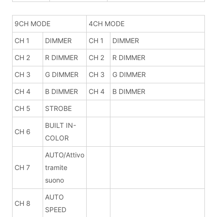
9CH MODE
4CH MODE
CH 1
DIMMER
CH 1
DIMMER
CH 2
R DIMMER
CH 2
R DIMMER
CH 3
G DIMMER
CH 3
G DIMMER
CH 4
B DIMMER
CH 4
B DIMMER
CH 5
STROBE
BUILT IN-
CH 6
COLOR
AUTO/Attivo
CH 7
tramite
suono
AUTO
CH 8
SPEED