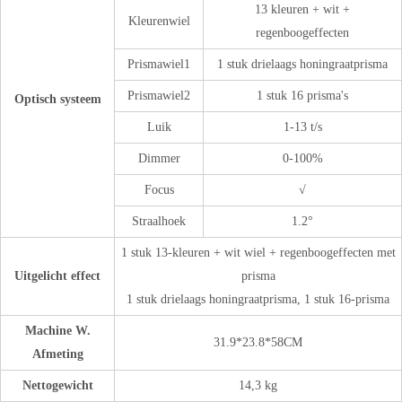
13 kleuren + wit +
Kleurenwiel
regenboogeffecten
Prismawiel1
1 stuk drielaags honingraatprisma
Prismawiel2
1 stuk 16 prisma's
Optisch systeem
Luik
1-13 t/s
Dimmer
0-100%
Focus
√
Straalhoek
1.2°
1 stuk 13-kleuren + wit wiel + regenboogeffecten met
Uitgelicht effect
prisma
1 stuk drielaags honingraatprisma, 1 stuk 16-prisma
Machine W.
31.9*23.8*58CM
Afmeting
Nettogewicht
14,3 kg