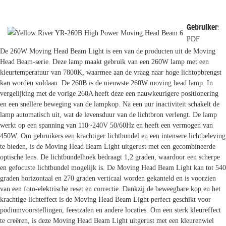
Gebruikersh
PDF
De 260W Moving Head Beam Light is een van de producten uit de Moving
Head Beam-serie. Deze lamp maakt gebruik van een 260W lamp met een
kleurtemperatuur van 7800K, waarmee aan de vraag naar hoge lichtopbrengst
kan worden voldaan. De 260B is de nieuwste 260W moving head lamp. In
vergelijking met de vorige 260A heeft deze een nauwkeurigere positionering
en een snellere beweging van de lampkop. Na een uur inactiviteit schakelt de
lamp automatisch uit, wat de levensduur van de lichtbron verlengt. De lamp
werkt op een spanning van 110~240V 50/60Hz en heeft een vermogen van
450W. Om gebruikers een krachtiger lichtbundel en een intensere lichtbeleving
te bieden, is de Moving Head Beam Light uitgerust met een gecombineerde
optische lens. De lichtbundelhoek bedraagt ​​1,2 graden, waardoor een scherpe
en gefocuste lichtbundel mogelijk is. De Moving Head Beam Light kan tot 540
graden horizontaal en 270 graden verticaal worden gekanteld en is voorzien
van een foto-elektrische reset en correctie. Dankzij de beweegbare kop en het
krachtige lichteffect is de Moving Head Beam Light perfect geschikt voor
podiumvoorstellingen, feestzalen en andere locaties. Om een ​​sterk kleureffect
te creëren, is deze Moving Head Beam Light uitgerust met een kleurenwiel