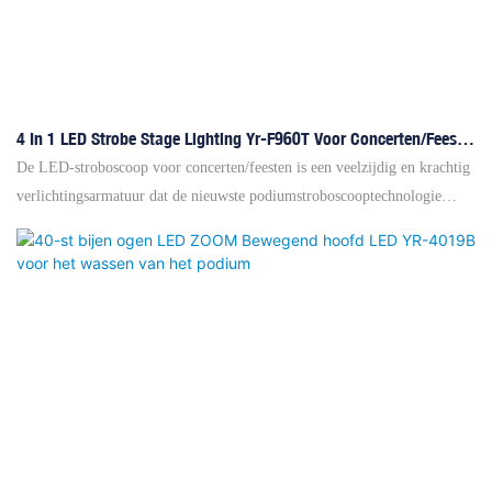
4 In 1 LED Strobe Stage Lighting Yr-F960T Voor Concerten/feest-
Led Stroboscoop Licht Fabrikanten
De LED-stroboscoop voor concerten/feesten is een veelzijdig en krachtig
verlichtingsarmatuur dat de nieuwste podiumstroboscooptechnologie
combineert. Deze LED-podiumstroboscoop beschikt over diverse
functies, zoals een instelbare flitssnelheid, helderheidsregeling en
kleurmengopties, waarmee gebruikers hun lichtshow moeiteloos kunnen
aanpassen. De YR-F960T LED-podiumstroboscoop is een verbeterde
versie van de stroboscoop met 8 segmenten. Het is niet alleen een
normale stroboscoop, maar ook een goede effectverlichting voor
achtergrondverlichting. Kenmerken: ◎ Goede warmteafvoer ◎
Standaard lineaire dimming ◎ 80 segmenten met flitsen, kleuren en
knipperen