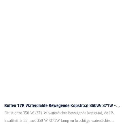
Buiten 17R Waterdichte Bewegende Kopstraal 350W/ 371W -
Yellow River Lighting
Dit is onze 350 W /371 W waterdichte bewegende kopstraal, de IP-
kwaliteit is 55, met 350 W /371W-lamp en krachtige waterdichte
technologie. Lage consumptie en hoge helderheid, energie-efficiëntie en