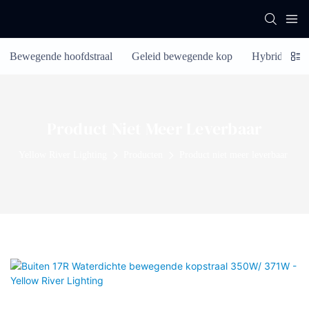
Bewegende hoofdstraal
Geleid bewegende kop
Hybride bew
Product Niet Meer Leverbaar
Yellow River Lighting
Producten
Product niet meer leverbaar