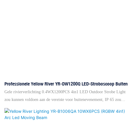
Professionele Yellow River YR-DW1200Q LED-Stroboscoop Buiten
Gele rivierverlichting 0.4WX1200PCS 4in1 LED Outdoor Strobe Light
zou kunnen voldoen aan de vereiste voor buitenevenement, IP 65 zou
LED-strobe-licht goed kunnen beschermen. Het heeft 5 zones en 5
soorten bulit- in strobe, statische kleurmengsel, auto-besturingselement
met vaste achtergrond en 110 ° bundel. Zeven kantoren in China en we
hebben meer dan 2000 wereldwijde merkagenten en projectaannemers