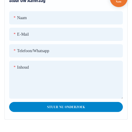
Stuur Uw Aanvraag
worden gericht op specifieke gebieden of objecten op het podium. Ze
worden vaak gebruikt voor het markeren van artiesten, rekwisieten of
schilderachtige elementen
Naam
E-Mail
Telefoon/whatsapp
Inhoud
STUUR NU ONDERZOEK