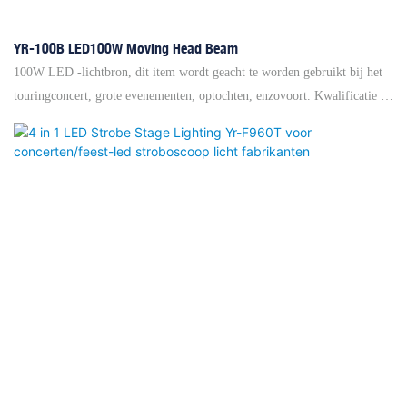
YR-100B LED100W Moving Head Beam
100W LED -lichtbron, dit item wordt geacht te worden gebruikt bij het
touringconcert, grote evenementen, optochten, enzovoort. Kwalificatie op
hoog niveau zorgt voor een perfect koelsysteem, dat zorgt voor een
langere levensduur van de lamp. Bovendien heeft dit licht de RDM-
functie die handig is om de adrescode in te stellen via een grote en
berisptale controller. Feature: ◎ verbeterd koelsysteem ◎ 1 kleurenwiel:
14 kleuren+wit, met dubbele regenboogeffect ◎ 1 pc 16 facetprism+1 pc
8+16+24 drie-laags honingraatprism, ze kunnen worden opgepakt om
24+32+40-lager te krijgen, onafhankelijk roteerbaar. ◎ PAN 540 ° 1.7S
/Cyclus, kanteling: 270 ° 0,8S /Cyclus ◎ LCD -display, Balk Angel: 0,8
graden