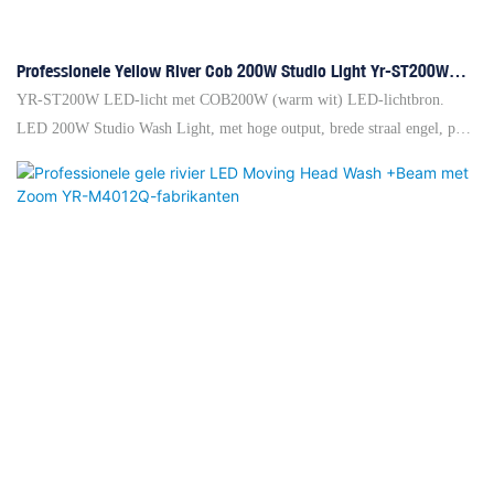
Professionele Yellow River Cob 200W Studio Light Yr-ST200W
Fabrikanten
YR-ST200W LED-licht met COB200W (warm wit) LED-lichtbron.
LED 200W Studio Wash Light, met hoge output, brede straal engel, pure
kleurtemperatuur en Hight CRI en flikkeringsvrije functie. De
bundelhoek is 60 ° en heeft een LED -display en intelligente
temperatuurventilatorregeling. Het gebruik van LED-technologie
vermindert het stroomverbruik en verhoogt de lampbron Lifeyellow
River Professional Yellow River Cob 200W Studio Light Yr-ST200W-
fabrikanten, is een podiumverlichtingsonderneming die onderzoek,
productie, marketing en after-sales verzamelt als intergral geheel