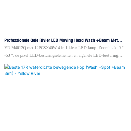
Professionele Gele Rivier LED Moving Head Wash +Beam Met
Zoom YR-M4012Q-Fabrikanten
YR-M4012Q met 12PCSX40W 4 in 1 kleur LED-lamp. Zoomhoek: 9 °
-53 °, de pixel LED-besturingselementen en algehele LED-besturing
hebben meer patronen om aan de klanttoepassing te voldoen. Het
ondersteunt RDM en ArtNet (optioneel). Hoog efficiënt koelsysteem en
intelligente snelheidscontrole-ventilator stellen het apparaat in staat om
veilig en milieuvriendelijk gerichte rivier Professional Yellow River LED
te werken, bewegende hoofdwassing +balk met Zoom YR-M4012Q-
fabrikanten, we hebben zeven kantoren in China en we hebben meer dan
2000 wereldwijde merkagenten en projectaannemers en
projectcontractanten