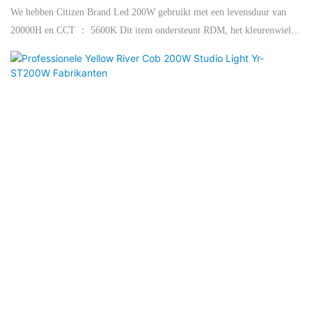
We hebben Citizen Brand Led 200W gebruikt met een levensduur van
20000H en CCT ： 5600K Dit item ondersteunt RDM, het kleurenwiel
inclusief 4 kleuren (R, G, B, Y) + Wit, semi-color effect + Bi-rirection
Flow Effect. De bundelhoek is 14-60 graden.