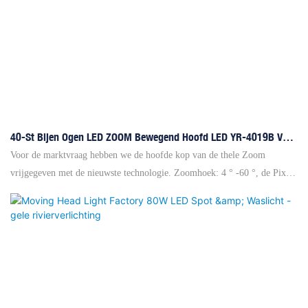
40-St Bijen Ogen LED ZOOM Bewegend Hoofd LED YR-4019B Voor
Het Wassen Van Het Podium
Voor de marktvraag hebben we de hoofde kop van de thele Zoom
vrijgegeven met de nieuwste technologie. Zoomhoek: 4 ° -60 °, de Pixel
LED-besturing en algehele LED-besturingselementen presenteren meer
Pattens om aan de klanttoepassing te voldoen. Vooral de gladde motor
werd gebruikt, deze kan snel roteren met laag geluid. Sharpy Beam die
uit de Ultra LED 40WX19 4 in 1 schiet, breng het publiek een
verbluffende gevoel dat nooit heeft ervaren van ander waslicht.
Koelsysteem met een hoog efficiënte en intelligente snelheidscontrole
stelt de eenheid veilig en milieuvriendelijk in staat. Het is erg populair in