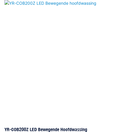
lange levensduur, combineren balk, spot en wassen in één, waardoor het
de markt van het professionele buitenpodium wint. Het heeft 14
kleuren+wit, semi-kleureffect, elektronische positionering. Voor de gobo,
4 witte gaten+10 pc's gobo -wielen+1 pc -effect gobo -wiel met
schudeffect. Het prisma is 1 stcs 32- facet prisma & 1 stcs 6 lineair
prisma+ 1 pc's bi-laag prisma+ 1 stcs 16- facet prisma & 1 stcs 6 lineair
prismaThe straalhoek is 4/8 graden, panbeweging 540 graden, kantel 270
graden. Het heeft ook een hoog efficiënte koelsysteem en intelligente
snelheidscontrole, die de levensduur van de lamp langer kan maken
YR-COB200Z LED Bewegende Hoofdwassing