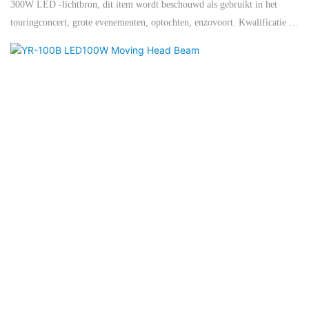
300W LED -lichtbron, dit item wordt beschouwd als gebruikt in het
touringconcert, grote evenementen, optochten, enzovoort. Kwalificatie op
hoog niveau zorgt voor een perfect koelsysteem, dat zorgt voor een
langere levensduur van de lamp. Bovendien heeft dit licht een RDM-
functie die handig is om de adrescode in te stellen via een grote en
beraadmiddel.