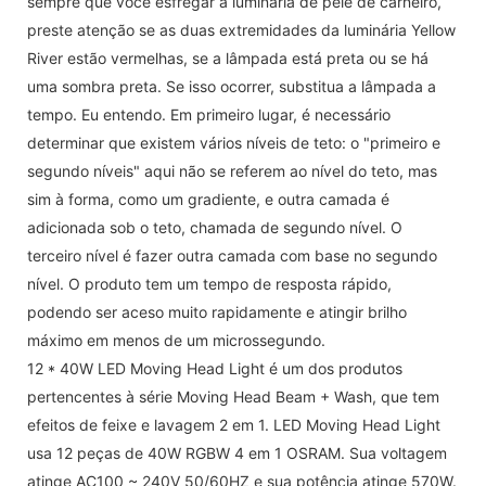
sempre que você esfregar a luminária de pele de carneiro,
preste atenção se as duas extremidades da luminária Yellow
River estão vermelhas, se a lâmpada está preta ou se há
uma sombra preta. Se isso ocorrer, substitua a lâmpada a
tempo. Eu entendo. Em primeiro lugar, é necessário
determinar que existem vários níveis de teto: o "primeiro e
segundo níveis" aqui não se referem ao nível do teto, mas
sim à forma, como um gradiente, e outra camada é
adicionada sob o teto, chamada de segundo nível. O
terceiro nível é fazer outra camada com base no segundo
nível. O produto tem um tempo de resposta rápido,
podendo ser aceso muito rapidamente e atingir brilho
máximo em menos de um microssegundo.
12 * 40W LED Moving Head Light é um dos produtos
pertencentes à série Moving Head Beam + Wash, que tem
efeitos de feixe e lavagem 2 em 1. LED Moving Head Light
usa 12 peças de 40W RGBW 4 em 1 OSRAM. Sua voltagem
atinge AC100 ~ 240V 50/60HZ e sua potência atinge 570W.