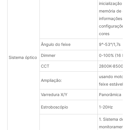
inicialização e h
memória de dado
informações da 
configurações de
cores
Ângulo do feixe
9°-53°/1,7s
Dimmer
0-100% (16 bits
Sistema óptico
CCT
2800K-8500K
usando motor al
Ampliação:
feixe estável s
Varredura X/Y
Panorâmica 540°
Estroboscópio
1-20Hz
1. Sistema de re
monitoramento d