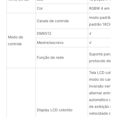
Cor
RGBW 4 em 1
modo padrão 1
Canais de controle
padrão 18CH/ m
DMX512
√
Modo de
Mestre/escravo
√
controle
Suporte para at
Função de rede
protocolo de re
Tela LCD colorid
modo do canal (
inversão vertical
alternar entre c
automático da t
de exibição do c
Display LCD colorido
velocidade do ve