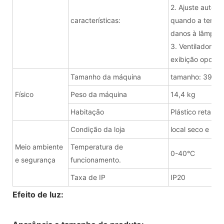
2. Ajuste autom
características:
quando a tempera
danos à lâmpad
3. Ventilador de
exibição oportu
Tamanho da máquina
tamanho: 395
Físico
Peso da máquina
14,4 kg
Habitação
Plástico retard
Condição da loja
local seco e lim
Meio ambiente
Temperatura de
0-40°C
e segurança
funcionamento.
Taxa de IP
IP20
Efeito de luz: