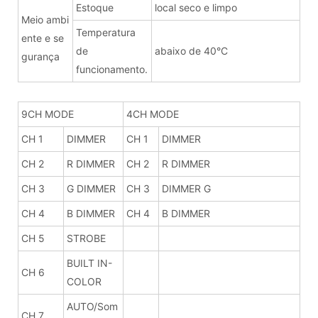
Estoque
local seco e limpo
Meio ambi
Temperatura
ente e se
de
abaixo de 40°C
gurança
funcionamento.
9CH MODE
4CH MODE
CH 1
DIMMER
CH 1
DIMMER
CH 2
R DIMMER
CH 2
R DIMMER
CH 3
G DIMMER
CH 3
DIMMER G
CH 4
B DIMMER
CH 4
B DIMMER
CH 5
STROBE
BUILT IN-
CH 6
COLOR
AUTO/Som
CH 7