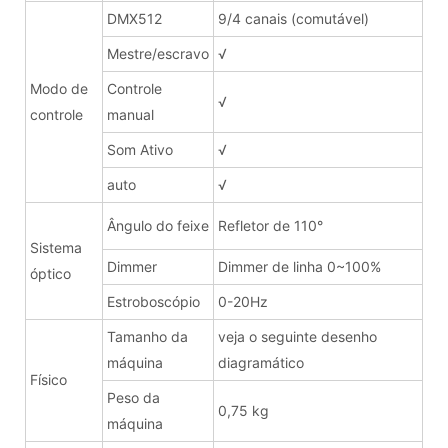
DMX512
9/4 canais (comutável)
Mestre/escravo
√
Modo de
Controle
√
controle
manual
Som Ativo
√
auto
√
Ângulo do feixe
Refletor de 110°
Sistema
Dimmer
Dimmer de linha 0~100%
óptico
Estroboscópio
0-20Hz
Tamanho da
veja o seguinte desenho
máquina
diagramático
Físico
Peso da
0,75 kg
máquina