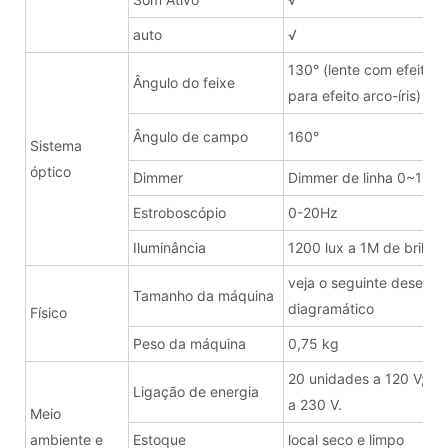
auto
√
130° (lente com efeito ar
Ângulo do feixe
para efeito arco-íris)
Ângulo de campo
160°
Sistema
óptico
Dimmer
Dimmer de linha 0~100
Estroboscópio
0-20Hz
Iluminância
1200 lux a 1M de brilho t
veja o seguinte desenho
Tamanho da máquina
diagramático
Físico
Peso da máquina
0,75 kg
20 unidades a 120 V; 4
Ligação de energia
a 230 V.
Meio
ambiente e
Estoque
local seco e limpo