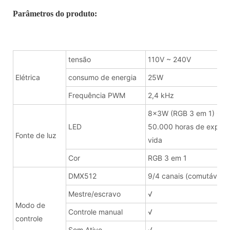
Parâmetros do produto:
tensão
110V ~ 240V
Elétrica
consumo de energia
25W
Frequência PWM
2,4 kHz
8x3W (RGB 3 em 1) 60
LED
50.000 horas de expect
Fonte de luz
vida
Cor
RGB 3 em 1
DMX512
9/4 canais (comutável)
Mestre/escravo
√
Modo de
Controle manual
√
controle
Som Ativo
√