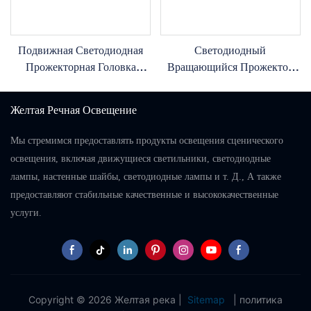
Подвижная Светодиодная
Светодиодный
Прожекторная Головка
Вращающийся Прожектор
Yellow River Lighting YR-660B
Yellow River Lighting YR-
Мощностью 550 Вт С
300BSWH Мощностью 300 Вт
Желтая Речная Освещение
Поддержкой CMY.
С Кольцом
Мы стремимся предоставлять продукты освещения сценического
освещения, включая движущиеся светильники, светодиодные
лампы, настенные шайбы, светодиодные лампы и т. Д., А также
предоставляют стабильные качественные и высококачественные
услуги.
Copyright © 2026 Желтая река |
Sitemap
|
политика