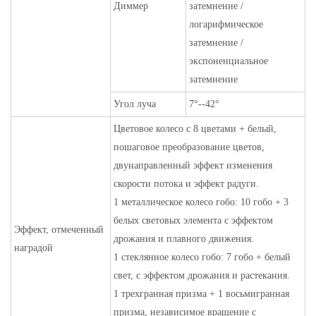
Диммер
затемнение /
логарифмическое
затемнение /
экспоненциальное
затемнение
Угол луча
7°--42°
Цветовое колесо с 8 цветами + белый,
пошаговое преобразование цветов,
двунаправленный эффект изменения
скорости потока и эффект радуги.
1 металлическое колесо гобо: 10 гобо + 3
белых световых элемента с эффектом
Эффект, отмеченный
дрожания и плавного движения.
наградой
1 стеклянное колесо гобо: 7 гобо + белый
свет, с эффектом дрожания и растекания.
1 трехгранная призма + 1 восьмигранная
призма, независимое вращение с