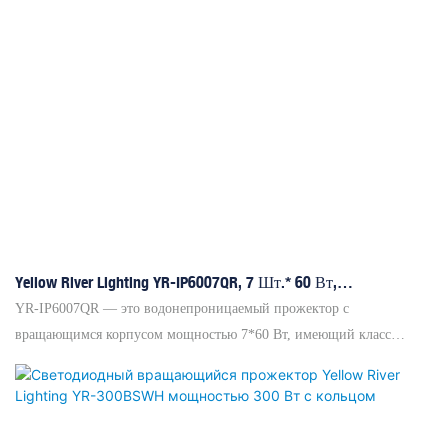
Yellow River Lighting YR-IP6007QR, 7 Шт.* 60 Вт,
Вращающийся Прожектор С Зумом И Функцией
YR-IP6007QR — это водонепроницаемый прожектор с
«пчелиный Глаз»
вращающимся корпусом мощностью 7*60 Вт, имеющий класс
защиты IP65 (подходит для использования на открытом воздухе).