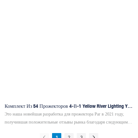
функцию RDM, которая удобна для установки адреса через большой
и профессорский контроллер
Комплект Из 54 Прожекторов 4-В-1 Yellow River Lighting YR-
N54Q
Это наша новейшая разработка для прожектора Par в 2021 году,
получившая положительные отзывы рынка благодаря следующим
преимуществам: * алюминиевый корпус + износостойкая краска,
1
2
3