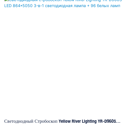
цветовой температурой 8000 К, а также имеет угол рассеивания 4°–
35°.
Светодиодный Стробоскоп Yellow River Lighting YR-D960S