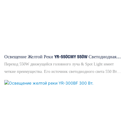
Освещение Желтой Реки YR-550CMY 550W Светодиодная
Головка
Переход 550W движущейся головного луча & Spot Light имеет
четкие преимущества. Его источник светодиодного света 550 Вт
может похвастаться 20 000-часовым сроком службы со стабильной
производительностью. Угол луча регулируется от 3 ° до 38 °,
обеспечивая полнофункциональный свет и однородные гобо, при
поддержке 24-канального управления DMX512 + RDM с гибкими
режимами работы