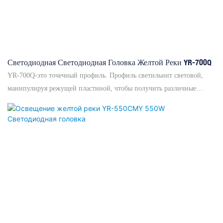
Светодиодная Светодиодная Головка Желтой Реки YR-700Q
YR-700Q-это точечный профиль. Профиль светильнит световой,
манипулируя режущей пластиной, чтобы получить различные
эффекты. Свет может быть разрезан на различные геометрические
фигуры и может реализовать различные графические динамические
преобразования. Сделайте области, которые должны быть яркими, и
отрезать то, что не должно быть освещено, сделать сцену чище,
более заметным