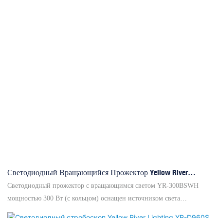
Светодиодный Вращающийся Прожектор Yellow River
Lighting YR-300BSWH Мощностью 300 Вт С Кольцом
Светодиодный прожектор с вращающимся светом YR-300BSWH
мощностью 300 Вт (с кольцом) оснащен источником света
мощностью 300 Вт со средним сроком службы 20 000 часов и