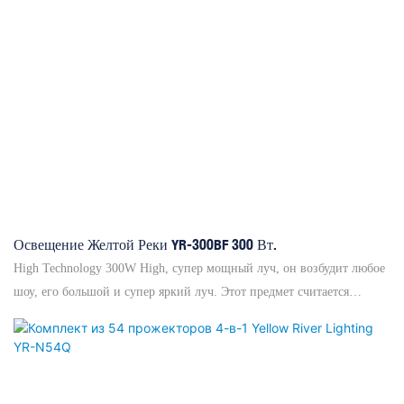
Освещение Желтой Реки YR-300BF 300 Вт.
High Technology 300W High, супер мощный луч, он возбудит любое
шоу, его большой и супер яркий луч. Этот предмет считается
использованным в туристическом концерте, крупных мероприятиях,
конкурсах и так далее. Квалификация высокого уровня обеспечивает
идеальную систему охлаждения, которая обеспечивает более
длительный срок службы лампочки. Кроме того, этот свет имеет