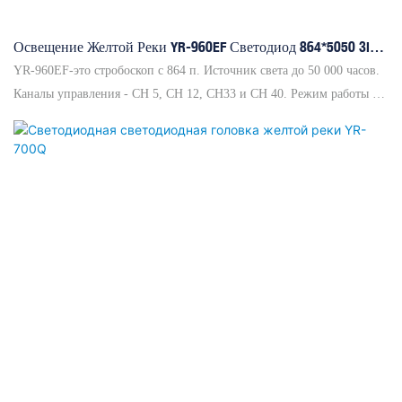
Освещение Желтой Реки YR-960EF Светодиод 864*5050 3in1
Светодиодная Лампа + 96 Белый Стробоскоп
YR-960EF-это стробоскоп с 864 п. Источник света до 50 000 часов.
Каналы управления - CH 5, CH 12, CH33 и CH 40. Режим работы -
консоль, ручное, мастер/раб. Он имеет 8 этапов скачек + красителя +
вспышка, эффект программирования более богаче, можно
контролировать с разделами, также можно контролировать. IP
-скорость IP20