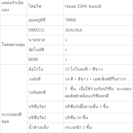
แหล่งกำเนิด
โคมไฟ
Osram 250W ของแท้
แสง
อุณหภูมิสี
7800K
DMX512
16ch/20ch
นาย/ทาส
√
โหมดควบคุม
อัตโนมัติ
√
RDM
√
ล้อโกโบ
13 โกโบคงที่ + สีขาว
วงล้อสี
14 สี + สีขาว + เอฟเฟ็กต์สีกึ่งถาวร
1 ชิ้น เมื่อใช้ร่วมกับปริซึม จะแสดง
วงล้อหกสี
ผลลัพธ์เหมือนปริซึมหกสี
ปริซึมวีล1
ปริซึมรังผึ้งสามชั้น 1 ชิ้น
ระบบออปติ
ปริซึมวีล2
ปริซึม 16 ชิ้น
คอล
น้ำค้างแข็ง
กระจกฝ้า 1 ชิ้น