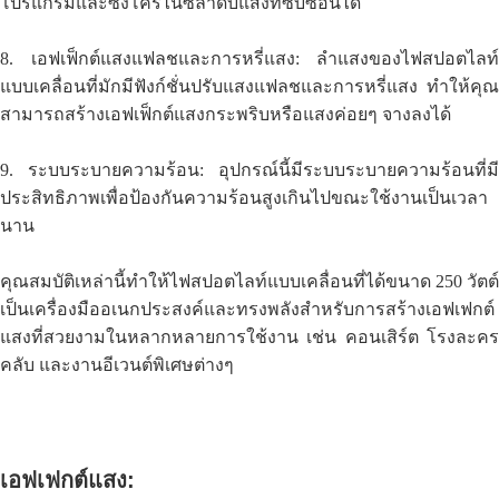
โปรแกรมและซิงโครไนซ์ลำดับแสงที่ซับซ้อนได้
8. เอฟเฟ็กต์แสงแฟลชและการหรี่แสง: ลำแสงของไฟสปอตไลท์
แบบเคลื่อนที่มักมีฟังก์ชั่นปรับแสงแฟลชและการหรี่แสง ทำให้คุณ
สามารถสร้างเอฟเฟ็กต์แสงกระพริบหรือแสงค่อยๆ จางลงได้
9. ระบบระบายความร้อน: อุปกรณ์นี้มีระบบระบายความร้อนที่มี
ประสิทธิภาพเพื่อป้องกันความร้อนสูงเกินไปขณะใช้งานเป็นเวลา
นาน
คุณสมบัติเหล่านี้ทำให้ไฟสปอตไลท์แบบเคลื่อนที่ได้ขนาด 250 วัตต์
เป็นเครื่องมืออเนกประสงค์และทรงพลังสำหรับการสร้างเอฟเฟกต์
แสงที่สวยงามในหลากหลายการใช้งาน เช่น คอนเสิร์ต โรงละคร
คลับ และงานอีเวนต์พิเศษต่างๆ
เอฟเฟกต์แสง: