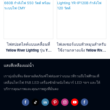
ไฟสปอตไลท์แบบเคลื่อนที่
ไฟเลเซอร์แบบหัวหมุนสำหรับ
Yellow River Lighting รุ่น YR-
ใช้งานกลางแจ้ง Yellow River
660B กำลังไฟ 550 วัตต์ พร้อม
Lighting YR-IP120B กำลังไฟ
ระบบไฟ CMY
120 วัตต์
แสงสีเหลืองแม่น้ำ
เรามุ่งมั่นที่จะจัดหาผลิตภัณฑ์ไฟส่องสว่างบนเวทีรวมถึงไฟศีรษะที่
เคลื่อนไหวไฟ PAR LED เครื่องซักผ้าผนังไฟบาร์ LED ฯลฯ และให้
บริการคุณภาพและคุณภาพสูงที่มั่นคง