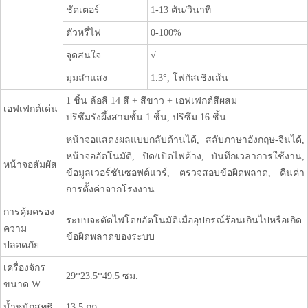
ชัตเตอร์
1-13 ตัน/วินาที
ตัวหรี่ไฟ
0-100%
จุดสนใจ
√
มุมลำแสง
1.3°, โฟกัสเชิงเส้น
1 ชิ้น ล้อสี 14 สี + สีขาว + เอฟเฟกต์สีผสม
เอฟเฟกต์เด่น
ปริซึมรังผึ้งสามชั้น 1 ชิ้น, ปริซึม 16 ชิ้น
หน้าจอแสดงผลแบบกลับด้านได้, สลับภาษาอังกฤษ-จีนได้,
หน้าจออัตโนมัติ, ปิด/เปิดไฟค้าง, บันทึกเวลาการใช้งาน,
หน้าจอสัมผัส
ข้อมูลเวอร์ชันซอฟต์แวร์, ตรวจสอบข้อผิดพลาด, คืนค่า
การตั้งค่าจากโรงงาน
การคุ้มครอง
ระบบจะตัดไฟโดยอัตโนมัติเมื่ออุปกรณ์ร้อนเกินไปหรือเกิด
ความ
ข้อผิดพลาดของระบบ
ปลอดภัย
เครื่องจักร
29*23.5*49.5 ซม.
ขนาด W
น้ำหนักสุทธิ
13.5 กก.