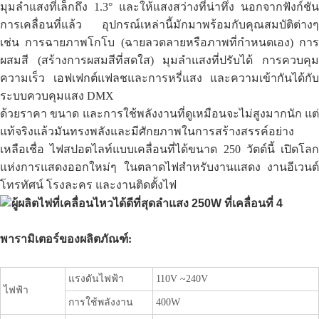
มุมลำแสงที่เล็กถึง 1.3° และให้แสงสว่างที่น่าทึ่ง นอกจากฟังก์ชัน
การเคลื่อนที่แล้ว อุปกรณ์เหล่านี้มักมาพร้อมกับคุณสมบัติต่างๆ
เช่น การฉายภาพโกโบ (ฉายลวดลายหรือภาพที่กำหนดเอง) การ
ผสมสี (สร้างการผสมสีที่สดใส) มุมลำแสงที่ปรับได้ การควบคุม
ความเร็ว เอฟเฟกต์แฟลชและการหรี่แสง และความเข้ากันได้กับ
ระบบควบคุมแสง DMX
ด้วยราคา ขนาด และการใช้พลังงานที่ดูเหมือนจะไม่สูงมากนัก แต่
แท้จริงแล้วมันทรงพลังและมีศักยภาพในการสร้างสรรค์อย่าง
เหลือเชื่อ ไฟสปอตไลท์แบบเคลื่อนที่ได้ขนาด 250 วัตต์นี้ เปิดโลก
แห่งการแสดงออกใหม่ๆ ในตลาดไฟสำหรับงานแสดง งานอีเวนต์
โทรทัศน์ โรงละคร และงานติดตั้งไฟ
พารามิเตอร์ของผลิตภัณฑ์:
แรงดันไฟฟ้า
110V ~240V
ไฟฟ้า
การใช้พลังงาน
400W