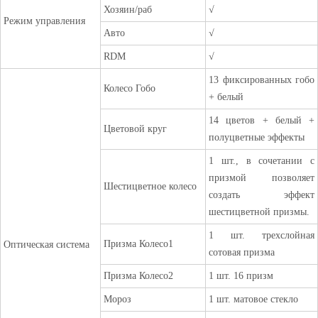
Хозяин/раб
√
Режим управления
Авто
√
RDM
√
13 фиксированных гобо
Колесо Гобо
+ белый
14 цветов + белый +
Цветовой круг
полуцветные эффекты
1 шт., в сочетании с
призмой позволяет
Шестицветное колесо
создать эффект
шестицветной призмы.
1 шт. трехслойная
Призма Колесо1
Оптическая система
сотовая призма
Призма Колесо2
1 шт. 16 призм
Мороз
1 шт. матовое стекло