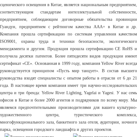
сценического освещения в Китае, является национальным предприятием,
соответствующим стандартам интеллектуальной собственности,
предприятием, соблюдающим договорные обязательства провинции
Гуандун, предприятием с рейтингом качества AAA+ в Китае и др.
Компания прошла сертификацию по системам управления качеством
ISO9001, охраны труда и техники безопасности, экологического
менеджмента и другим. Продукция прошла сертификацию CE RoHS и
получила десятки патентов. Более пятидесяти видов продукции имеют
сертификат «CE». Основанная в 1999 году, компания Yellow River всегда
руководствуется принципом «Пусть мир танцует». В состав высшего
руководства входят специалисты с опытом работы в отрасли от 6 до 21
года. В настоящее время компания имеет три научно-исследовательских
центра и три бренда: Yellow River Lighting, Yagelai и Yagesi. У нас семь
офисов в Китае и более 2000 агентов и подрядчиков по всему миру. Мы
являемся предпочтительными производителями для вашего культурно-
художественного центра, туристического комплекса,
многофункционального зала, банкетного зала отеля, аудитории, ночного
парка, освещения городского ландшафта и других проектов.