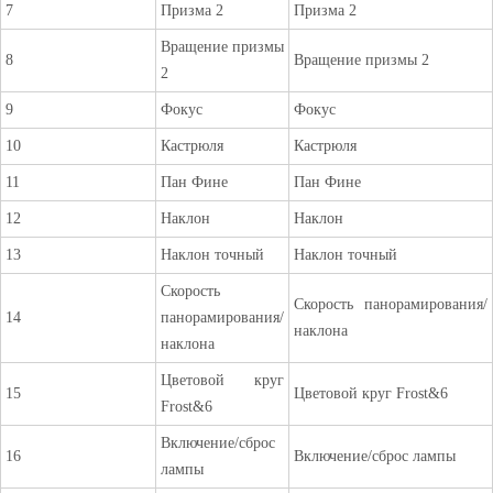
7
Призма 2
Призма 2
Вращение призмы
8
Вращение призмы 2
2
9
Фокус
Фокус
10
Кастрюля
Кастрюля
11
Пан Фине
Пан Фине
12
Наклон
Наклон
13
Наклон точный
Наклон точный
Скорость
Скорость панорамирования/
14
панорамирования/
наклона
наклона
Цветовой круг
15
Цветовой круг Frost&6
Frost&6
Включение/сброс
16
Включение/сброс лампы
лампы