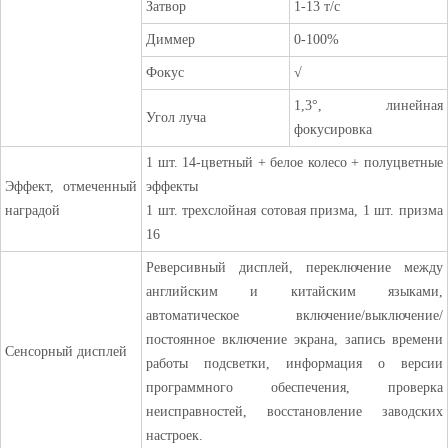
Затвор
1-13 т/с
Диммер
0-100%
Фокус
√
1,3°, линейная
Угол луча
фокусировка
1 шт. 14-цветный + белое колесо + полуцветные
Эффект, отмеченный
эффекты
наградой
1 шт. трехслойная сотовая призма, 1 шт. призма
16
Реверсивный дисплей, переключение между
английским и китайским языками,
автоматическое включение/выключение/
постоянное включение экрана, запись времени
Сенсорный дисплей
работы подсветки, информация о версии
программного обеспечения, проверка
неисправностей, восстановление заводских
настроек.