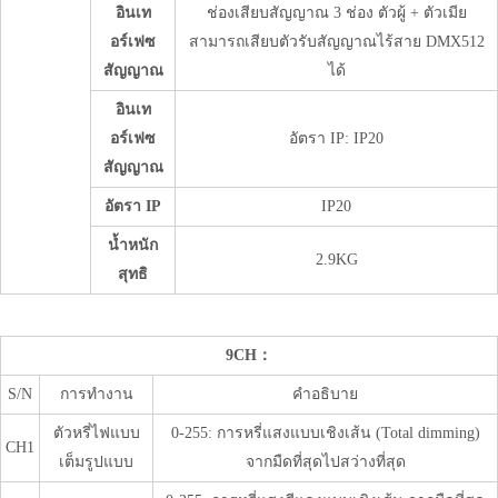
อินเท
ช่องเสียบสัญญาณ 3 ช่อง ตัวผู้ + ตัวเมีย
อร์เฟซ
สามารถเสียบตัวรับสัญญาณไร้สาย DMX512
สัญญาณ
ได้
อินเท
อร์เฟซ
อัตรา IP: IP20
สัญญาณ
อัตรา IP
IP20
น้ำหนัก
2.9KG
สุทธิ
9CH：
S/N
การทำงาน
คำอธิบาย
ตัวหรี่ไฟแบบ
0-255: การหรี่แสงแบบเชิงเส้น (Total dimming)
CH1
เต็มรูปแบบ
จากมืดที่สุดไปสว่างที่สุด