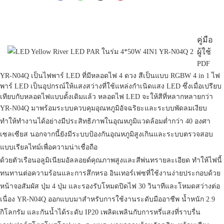
คู่มือ
ผู้ใช้
PDF
YR-N04Q เป็นไฟพาร์ LED ที่มีหลอดไฟ 4 ดวง สีเป็นแบบ RGBW 4 in 1 ไฟ
พาร์ LED เป็นอุปกรณ์ให้แสงสว่างที่ใช้แหล่งกำเนิดแสง LED ซึ่งเมื่อเปรียบ
เทียบกับหลอดไฟแบบดั้งเดิมแล้ว หลอดไฟ LED จะให้สีที่หลากหลายกว่า
YR-N04Q มาพร้อมระบบควบคุมอุณหภูมิอัจฉริยะและระบบพัดลมเงียบ
ทำให้ทำงานได้อย่างมีประสิทธิภาพในอุณหภูมิแวดล้อมต่ำกว่า 40 องศา
เซลเซียส นอกจากนี้ยังมีระบบป้องกันอุณหภูมิสูงเกินและระบบตรวจสอบ
แบบเรียลไทม์เพื่อความน่าเชื่อถือ
ด้วยตัวเรือนอลูมิเนียมอัลลอยด์คุณภาพสูงและสีพ่นทรายละเอียด ทำให้ไฟนี้
ทนทานต่อความร้อนและการสึกหรอ อินเทอร์เฟซที่ใช้งานง่ายประกอบด้วย
หน้าจอสัมผัส ปุ่ม 4 ปุ่ม และรองรับโหมดปิดไฟ 30 วินาทีและโหมดสว่างต่อ
เนื่อง YR-N04Q ออกแบบมาสำหรับการใช้งานระดับมืออาชีพ น้ำหนัก 2.9
กิโลกรัม และกันน้ำได้ระดับ IP20 เพลิดเพลินกับการหรี่แสงที่ราบรื่น