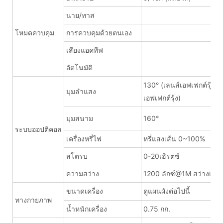
นาย/ทาส
โหมดควบคุม
การควบคุมด้วยตนเอง
เสียงแอคทีฟ
อัตโนมัติ
130° (เลนส์เอฟเฟกต์รุ้งส
มุมลำแสง
เอฟเฟกต์รุ้ง)
มุมสนาม
160°
ระบบออปติคอล
เครื่องหรี่ไฟ
หรี่แสงเส้น 0~100%
สโตรบ
0-20เฮิรตซ์
ความสว่าง
1200 ลักซ์@1M สว่างเต็มที
ขนาดเครื่อง
ดูแผนผังต่อไปนี้
ทางกายภาพ
น้ำหนักเครื่อง
0.75 กก.