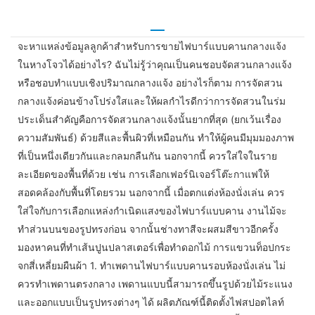
จะหาแหล่งข้อมูลลูกค้าสำหรับการขายไฟบาร์แบบคานกลางแจ้ง
ในหางโจวได้อย่างไร? ฉันไม่รู้ว่าคุณเป็นคนชอบจัดสวนกลางแจ้ง
หรือชอบทำแบบเชิงปริมาณกลางแจ้ง อย่างไรก็ตาม การจัดสวน
กลางแจ้งค่อนข้างโปร่งใสและให้ผลกำไรดีกว่าการจัดสวนในร่ม
ประเด็นสำคัญคือการจัดสวนกลางแจ้งนั้นยากที่สุด (ยกเว้นเรื่อง
ความสัมพันธ์) ด้วยสีและพื้นผิวที่เหมือนกัน ทำให้ผู้คนมีมุมมองภาพ
ที่เป็นหนึ่งเดียวกันและกลมกลืนกัน นอกจากนี้ ควรใส่ใจในราย
ละเอียดของพื้นที่ด้วย เช่น การเลือกเฟอร์นิเจอร์โต๊ะกาแฟให้
สอดคล้องกับพื้นที่โดยรวม นอกจากนี้ เมื่อตกแต่งห้องนั่งเล่น ควร
ใส่ใจกับการเลือกแหล่งกำเนิดแสงของไฟบาร์แบบคาน งานไม้จะ
ทำส่วนบนของรูปทรงก่อน จากนั้นช่างทาสีจะผสมสีขาวอีกครั้ง
มองหาคนที่ทำเส้นปูนปลาสเตอร์เพื่อทำดอกไม้ การแขวนท็อปกระ
จกสี่เหลี่ยมผืนผ้า 1. ทำเพดานไฟบาร์แบบคานรอบห้องนั่งเล่น ไม่
ควรทำเพดานตรงกลาง เพดานแบบนี้สามารถขึ้นรูปด้วยไม้ระแนง
และออกแบบเป็นรูปทรงต่างๆ ได้ ผลิตภัณฑ์นี้ติดตั้งไฟสปอตไลท์