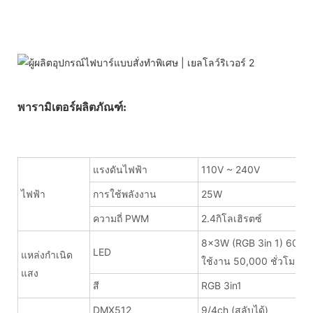
พารามิเตอร์ผลิตภัณฑ์:
แรงดันไฟฟ้า
110V ~ 240V
ไฟฟ้า
การใช้พลังงาน
25W
ความถี่ PWM
2.4กิโลเฮิรตซ์
8x3W (RGB 3in 1) 600m
LED
แหล่งกำเนิด
ใช้งาน 50,000 ชั่วโมง
แสง
สี
RGB 3in1
DMX512
9/4ch (สลับได้)