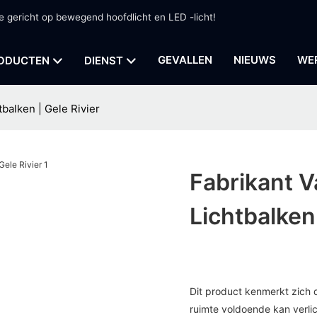
ge gericht op bewegend hoofdlicht en LED -licht!
GEVALLEN
NIEUWS
WE
ODUCTEN
DIENST
balken | Gele Rivier
Fabrikant 
Lichtbalken 
Dit product kenmerkt zich 
ruimte voldoende kan verli