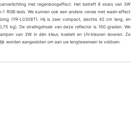
-barverlichting met regenboogeffect. Het betreft 8 stuks van 3W
-in-1 RGB-leds. We kunnen ook een andere versie met wash-effect
zing (YR-L0308T). Hij is zeer compact, slechts 42 cm lang, en
 0,75 kg). De stralingshoek van deze reflector is 160 graden. We
ampen van 3W in één kleur, koelwit en UV-kleuren leveren. Ze
lijk worden aangesloten om aan uw lengtewensen te voldoen.