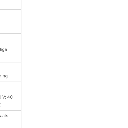
dige
ning
 V; 40
.
aats