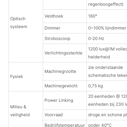
regenboogeffect)
Veldhoek
160°
Optisch
systeem
Dimmer
0~100% lijndimmer
Stroboscoop
0-20 Hz
1200 lux@1M volle
Verlichtingssterkte
helderheid
zie onderstaande
Machinegrootte
schematische teke
Fysiek
Machinegewicht
0,75 kg
20 eenheden @ 120
Power Linking
eenheden bij 230 V
Milieu &
veiligheid
Voorraad
droge en schone pl
Bedrijfstemperatuur
onder 40°C