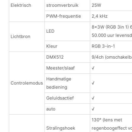
Elektrisch
stroomverbruik
25W
PWM-frequentie
2,4 kHz
8x3W (RGB 3in 1)
LED
50.000 uur levens
Lichtbron
Kleur
RGB 3-in-1
DMX512
9/4ch (omschakelb
Meester/slaaf
√
Handmatige
Controlemodus
√
bediening
Geluidsactief
√
auto
√
130° (lens met
Stralingshoek
regenboogeffect v