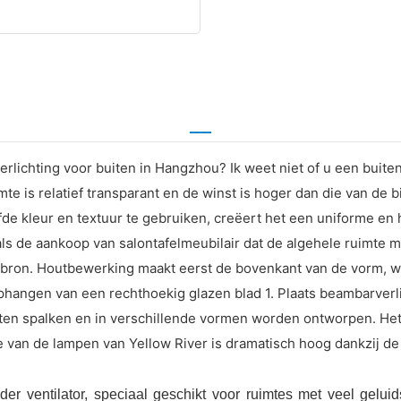
lichting voor buiten in Hangzhou? Ik weet niet of u een buiten
te is relatief transparant en de winst is hoger dan die van de b
elfde kleur en textuur te gebruiken, creëert het een uniforme e
ls de aankoop van salontafelmeubilair dat de algehele ruimte m
bron. Houtbewerking maakt eerst de bovenkant van de vorm, wa
angen van een rechthoekig glazen blad 1. Plaats beambarverli
en spalken en in verschillende vormen worden ontworpen. Het 
ie van de lampen van Yellow River is dramatisch hoog dankzij d
ventilator, speciaal geschikt voor ruimtes met veel geluids