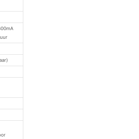
 600mA
duur
aar)
oor