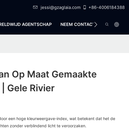
jessi@gzaglaia.com
+86-4006184388
RELDWIJD AGENTSCHAP
NEEM CONTACT MET ONS OP
Van Op Maat Gemaakte
| Gele Rivier
door een hoge kleurweergave-index, wat betekent dat het de
chten zonder verblindend licht te veroorzaken.