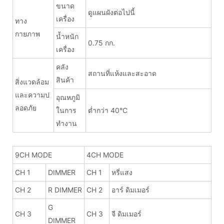
ขนาด
ดูแผนผังต่อไปนี้
เครื่อง
ทาง
กายภาพ
น้ำหนัก
0.75 กก.
เครื่อง
คลัง
สถานที่แห้งและสะอาด
สินค้า
สิ่งแวดล้อม
และความป
อุณหภูมิ
ลอดภัย
ในการ
ต่ำกว่า 40°C
ทำงาน
9CH MODE
4CH MODE
CH 1
DIMMER
CH 1
หรี่แสง
CH 2
R DIMMER
CH 2
อาร์ ดิมเมอร์
G
CH 3
CH 3
จี ดิมเมอร์
DIMMER