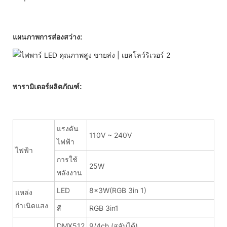
แผนภาพการส่องสว่าง:
พารามิเตอร์ผลิตภัณฑ์:
แรงดัน
110V ~ 240V
ไฟฟ้า
ไฟฟ้า
การใช้
25W
พลังงาน
LED
8x3W(RGB 3in 1)
แหล่ง
กำเนิดแสง
สี
RGB 3in1
DMX512
9/4ch (สลับได้)