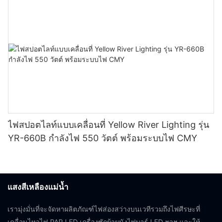
ไฟสปอตไลท์แบบเคลื่อนที่ Yellow River Lighting รุ่น
YR-660B กำลังไฟ 550 วัตต์ พร้อมระบบไฟ CMY
แสงสีเหลืองแม่น้ำ
เรามุ่งมั่นที่จะจัดหาผลิตภัณฑ์ไฟส่องสว่างบนเวทีรวมถึงไฟศีรษะที่
เคลื่อนไหวไฟ PAR LED เครื่องซักผ้าผนังไฟบาร์ LED ฯลฯ และให้