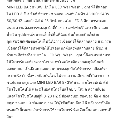
ผลิตภัณฑ์จากอิทธิพลภายนอกได้เป็นอย่างดี
MINI LED BAR 8x3W เป็นไฟ LED Wall Wash Light ที่ใช้หลอด
ไฟ LED 3 สี 3 วัตต์ จำนวน 8 หลอด แรงดันไฟฟ้า AC100~240V
50/60HZ และกำลังไฟ 25 วัตต์ หลอดไฟ LED 3 สีสามารถตอบ
สนองความต้องการของลูกค้าที่ต้องการเอฟเฟกต์สีแดง เขียว และ
น้ำเงิน รูปลักษณ์ขนาดเล็กใช้พื้นที่น้อย ติดตั้งและติดตั้งง่าย
คุณสมบัติพิเศษของโคมไฟนี้คือการเชื่อมต่อได้หลากหลาย สามารถ
เชื่อมต่อได้หลายทางเพื่อให้ได้เอฟเฟกต์แสงที่หลากหลาย ด้วยมุม
ลำแสงที่กว้างถึง 110° ไฟ LED Wall Wash Light นี้จึงเหมาะสำหรับ
ใช้ในบาร์และห้องคาราโอเกะ ตัวโคมไฟผลิตจากอะลูมิเนียมที่
ออกแบบมาเป็นพิเศษ และส่วนบนของลูกปัดได้รับการปกป้องด้วย
กระจกนิรภัย ซึ่งช่วยป้องกันโคมไฟจากความเสียหายที่เกิดจากการ
ชนกันอย่างรุนแรง MINI LED BAR 8x3W สามารถให้เอฟเฟกต์ส
โตรโบสโคปได้ และมีโหมดสโตรโบสโคป 5 โหมด ความถี่ของ
แสงสโตรโบสโคปอยู่ที่ 0-20 HZ มีช่องควบคุมสองช่อง คือ 4 ช่อง
สัญญาณและ 9 ช่องสัญญาณ ให้ผู้ใช้สลับเปลี่ยนได้ พลังการซักอัน
ทรงพลังนี้เหมาะสำหรับการใช้งานในบาร์ ห้องจัดเลี้ยง และสถานที่
อื่นๆ