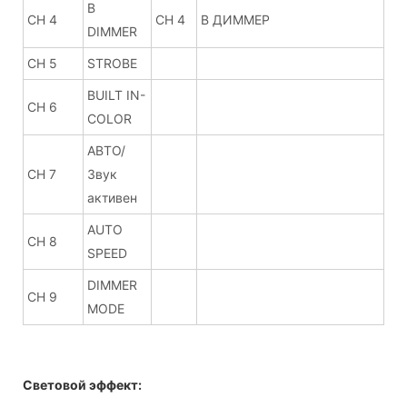
B
CH 4
CH 4
B ДИММЕР
DIMMER
CH 5
STROBE
BUILT IN-
CH 6
COLOR
АВТО/
CH 7
Звук
активен
AUTO
CH 8
SPEED
DIMMER
CH 9
MODE
Световой эффект: