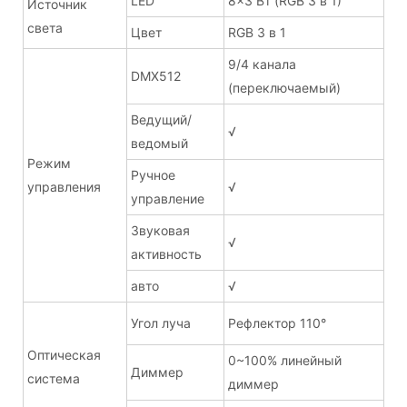
LED
8x3 Вт (RGB 3 в 1)
Источник
света
Цвет
RGB 3 в 1
9/4 канала
DMX512
(переключаемый)
Ведущий/
√
ведомый
Режим
Ручное
управления
√
управление
Звуковая
√
активность
авто
√
Угол луча
Рефлектор 110°
Оптическая
0~100% линейный
Диммер
система
диммер