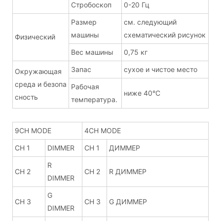
Стробоскоп
0-20 Гц
Размер
см. следующий
машины
схематический рисунок
Физический
Вес машины
0,75 кг
Запас
сухое и чистое место
Окружающая
среда и безопа
Рабочая
ниже 40°С
сность
температура.
9CH MODE
4CH MODE
CH 1
DIMMER
CH 1
ДИММЕР
R
CH 2
CH 2
R ДИММЕР
DIMMER
G
CH 3
CH 3
G ДИММЕР
DIMMER