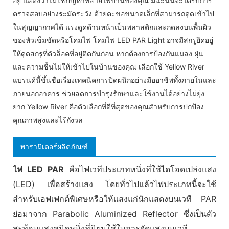
อยู่ แสดงว่าไม่ใช่ปัญหาที่สายไฟบ้านของคุณ มิฉะนั้นจะได้รับการ
ตรวจสอบอย่างระมัดระวัง ด้วยตะขอขนาดเล็กที่สามารถดูดเข้าไป
ในสุญญากาศได้ แรงดูดด้านหน้าเป็นพลาสติกและกดลงบนพื้นผิว
ของหัวเข็มขัดหรือโคมไฟ โคมไฟ LED PAR Light อาจมีสกรูยึดอยู่
ให้ดูดสกรูที่ตัวล็อคที่อยู่ติดกันก่อน หากต้องการป้องกันแมลง ฝุ่น
และความชื้นไม่ให้เข้าไปในบ้านของคุณ เลือกใช้ Yellow River
แบรนด์นี้ขึ้นชื่อเรื่องเทคนิคการปิดผนึกอย่างมืออาชีพทั้งภายในและ
ภายนอกอาคาร ช่วยลดการบำรุงรักษาและใช้งานได้อย่างไม่ยุ่ง
ยาก Yellow River คือตัวเลือกที่ดีที่สุดของคุณสำหรับการปกป้อง
คุณภาพสูงและไร้กังวล
พารามิเตอร์ผลิตภัณฑ์
ไฟ LED PAR
คือไฟเวทีประเภทหนึ่งที่ใช้ไดโอดเปล่งแสง
(LED) เพื่อสร้างแสง โดยทั่วไปแล้วไฟประเภทนี้จะใช้
สำหรับเอฟเฟกต์พิเศษหรือให้แสงแก่นักแสดงบนเวที PAR
ย่อมาจาก Parabolic Aluminized Reflector ซึ่งเป็นตัว
สะท้อนแสงชนิดหนึ่งที่นิยมใช้ในการจัดแสงบนเวที