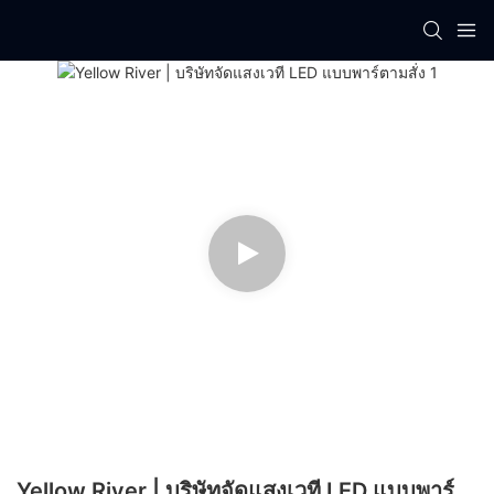
Yellow River | บริษัทจัดแสงเวที LED แบบพาร์