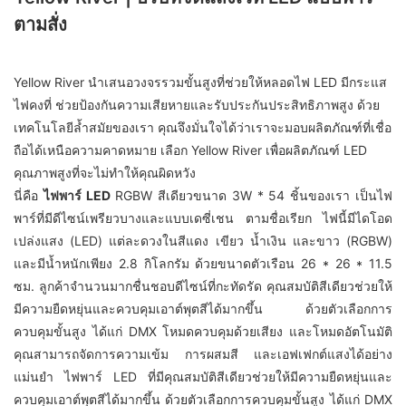
ตามสั่ง
Yellow River นำเสนอวงจรรวมขั้นสูงที่ช่วยให้หลอดไฟ LED มีกระแส
ไฟคงที่ ช่วยป้องกันความเสียหายและรับประกันประสิทธิภาพสูง ด้วย
เทคโนโลยีล้ำสมัยของเรา คุณจึงมั่นใจได้ว่าเราจะมอบผลิตภัณฑ์ที่เชื่อ
ถือได้เหนือความคาดหมาย เลือก Yellow River เพื่อผลิตภัณฑ์ LED
คุณภาพสูงที่จะไม่ทำให้คุณผิดหวัง
นี่คือ
ไฟพาร์ LED
RGBW สีเดียวขนาด 3W * 54 ชิ้นของเรา เป็นไฟ
พาร์ที่มีดีไซน์เพรียวบางและแบบเดซี่เชน ตามชื่อเรียก ไฟนี้มีไดโอด
เปล่งแสง (LED) แต่ละดวงในสีแดง เขียว น้ำเงิน และขาว (RGBW)
และมีน้ำหนักเพียง 2.8 กิโลกรัม ด้วยขนาดตัวเรือน 26 * 26 * 11.5
ซม. ลูกค้าจำนวนมากชื่นชอบดีไซน์ที่กะทัดรัด คุณสมบัติสีเดียวช่วยให้
มีความยืดหยุ่นและควบคุมเอาต์พุตสีได้มากขึ้น ด้วยตัวเลือกการ
ควบคุมขั้นสูง ได้แก่ DMX โหมดควบคุมด้วยเสียง และโหมดอัตโนมัติ
คุณสามารถจัดการความเข้ม การผสมสี และเอฟเฟกต์แสงได้อย่าง
แม่นยำ ไฟพาร์ LED ที่มีคุณสมบัติสีเดียวช่วยให้มีความยืดหยุ่นและ
ควบคุมเอาต์พุตสีได้มากขึ้น ด้วยตัวเลือกการควบคุมขั้นสูง ได้แก่ DMX