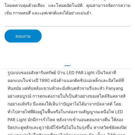
โหมดควบคุมด้วยเสียง และโหมดอัตโนมัติ คุณสามารถจัดการความ
เข้ม การผสมสี และเอฟเฟกต์แสงได้อย่างแม่นยำ
สอบถาม
รูปแบบของอสังหาริมทรัพย์ บ้าน LED PAR Light เป็นวิลล่าที่
ออกแบบในช่วงปี 1990 ผนังด้านนอกติดชิปแม่เหล็กและมีสไตล์ที่
ทันสมัย ​​แต่ทับหลังแขวนหัวละมั่งทิเบตหัวจามรีและหัว Panyang
อย่างสมบูรณ์ การตกแต่งภายในก็เป็นตัวอย่างของสไตล์จีนคลาสสิ
กอย่างแท้จริง นี่แสดงให้เห็นว่าปัญหาไม่ได้มาจากบัลลาสต์ โดย
ทั่วไปสายไฟที่ฝังอยู่ในพื้นหรือในกล่องรวมสัญญาณเหนือไฟ LED
PAR Light มักมีการรั่วไหล หลังจากเข้านอนตอนกลางคืน ให้ลอง
ปิดประตูหลักและดูว่ายังมีไข้หรือไม่ในวันรุ่งขึ้น หากสวิตช์ยังคงปิด