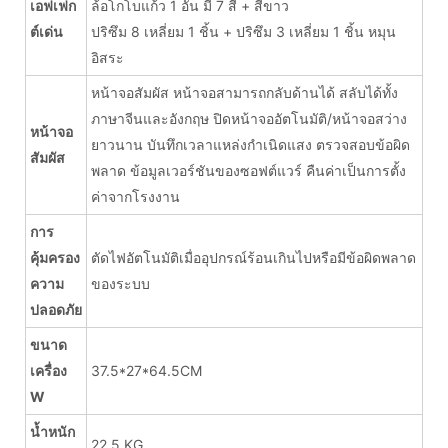
เอฟเฟก
ล้อโกโบแก้ว 1 อัน มี 7 สี + สีขาว
ต์เด่น
ปริซึม 8 เหลี่ยม 1 ชิ้น + ปริซึม 3 เหลี่ยม 1 ชิ้น หมุน
อิสระ
หน้าจอสัมผัส หน้าจอสามารถกลับด้านได้ สลับได้ทั้ง
ภาษาจีนและอังกฤษ ปิดหน้าจออัตโนมัติ/หน้าจอสว่าง
หน้าจอ
ยาวนาน บันทึกเวลาแหล่งกำเนิดแสง ตรวจสอบข้อผิด
สัมผัส
พลาด ข้อมูลเวอร์ชันของซอฟต์แวร์ คืนค่าเป็นการตั้ง
ค่าจากโรงงาน
การ
คุ้มครอง
ตัดไฟอัตโนมัติเมื่ออุปกรณ์ร้อนเกินไปหรือมีข้อผิดพลาด
ความ
ของระบบ
ปลอดภัย
ขนาด
เครื่อง
37.5*27*64.5CM
W
น้ำหนัก
22.5 KG