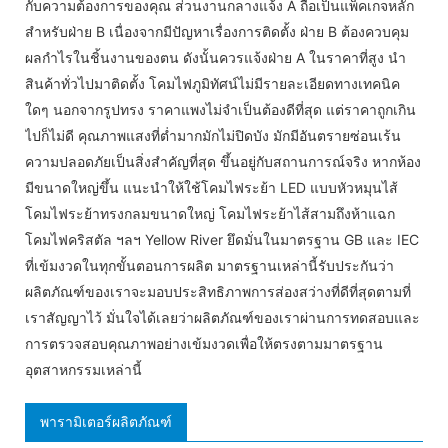
กับความต้องการของคุณ ส่วนงานกลางแจ้ง A ถือเป็นแพ็คเกจหลัก
สำหรับฝ่าย B เนื่องจากมีปัญหาเรื่องการติดตั้ง ฝ่าย B ต้องควบคุม
ผลกำไรในชิ้นงานของตน ดังนั้นควรแจ้งฝ่าย A ในราคาที่สูง นำ
สินค้าทั่วไปมาติดตั้ง โคมไฟภูมิทัศน์ไม่มีรายละเอียดทางเทคนิค
ใดๆ นอกจากรูปทรง ราคาแพงไม่จำเป็นต้องดีที่สุด แต่ราคาถูกเกิน
ไปก็ไม่ดี คุณภาพแสงที่ต่ำมากมักไม่ปิดบัง มักมีอันตรายซ่อนเร้น
ความปลอดภัยเป็นสิ่งสำคัญที่สุด ขึ้นอยู่กับสถานการณ์จริง หากห้อง
มีขนาดใหญ่ขึ้น แนะนำให้ใช้โคมไฟระย้า LED แบบหัวหมุนไส้
โคมไฟระย้าทรงกลมขนาดใหญ่ โคมไฟระย้าไส้สามถึงห้าแฉก
โคมไฟคริสตัล ฯลฯ Yellow River ยึดมั่นในมาตรฐาน GB และ IEC
ที่เข้มงวดในทุกขั้นตอนการผลิต มาตรฐานเหล่านี้รับประกันว่า
ผลิตภัณฑ์ของเราจะมอบประสิทธิภาพการส่องสว่างที่ดีที่สุดตามที่
เราสัญญาไว้ มั่นใจได้เลยว่าผลิตภัณฑ์ของเราผ่านการทดสอบและ
การตรวจสอบคุณภาพอย่างเข้มงวดเพื่อให้ตรงตามมาตรฐาน
อุตสาหกรรมเหล่านี้
พารามิเตอร์ผลิตภัณฑ์