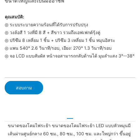
ขนาดใหญ่และเป็นมืออาชีพ
คุณสมบัติ:
◎ ระบบระบายความร้อนที่ได้รับการปรับปรุง
◎ วงล้อสี 1 วงที่มี 8 สี + สีขาว รวมถึงเอฟเฟกต์รุ้งคู่
◎ ปริซึม 8 เหลี่ยม 1 ชิ้น + ปริซึม 3 เหลี่ยม 1 ชิ้น หมุนอิสระ
◎ แพน 540° 2.6 วินาที/รอบ, เอียง: 270° 1.3 วินาที/รอบ
◎ จอ LCD แบบสัมผัส หน้าจอสามารถกลับด้านได้ มุมลำแสง 3°--38°
สอบถาม
ขนาดของโคมไฟระย้า ขนาดของโคมไฟระย้า LED แบบหัวหมุนมี
เส้นผ่านศูนย์กลาง 60 ซม., 80 ซม., 100 ซม. และใหญ่กว่า ขึ้นอยู่