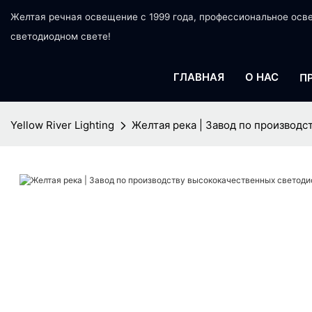
Желтая речная освещение с 1999 года, профессиональное ос
светодиодном свете!
ГЛАВНАЯ
О НАС
П
Yellow River Lighting
Желтая река | Завод по производ