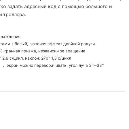
гко задать адресный код с помощью большого и
онтроллера.
хлаждения
етами + белый, включая эффект двойной радуги
1 3-гранная призма, независимое вращение
2,6 с/цикл, наклон: 270° 1,3 с/цикл
， экран можно переворачивать, угол луча 3°--38°