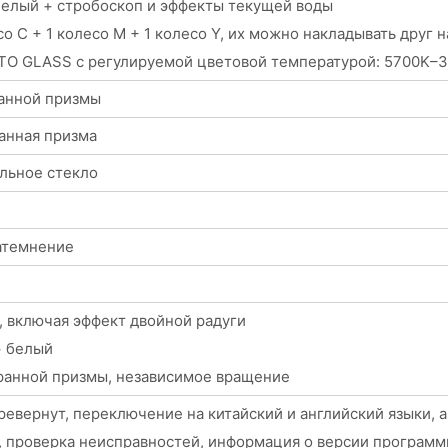
белый + стробоскоп и эффекты текущей воды
со C + 1 колесо M + 1 колесо Y, их можно накладывать друг
CTO GLASS с регулируемой цветовой температурой: 5700K–
ранной призмы
ранная призма
льное стекло
атемнение
, включая эффект двойной радуги
+ белый
-гранной призмы, независимое вращение
ревернут, переключение на китайский и английский языки,
а, проверка неисправностей, информация о версии программ