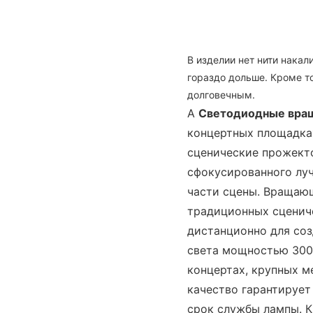
В изделии нет нити накал
гораздо дольше. Кроме т
долговечным.
A
Светодиодные вра
концертных площадках
сценические прожект
сфокусированного луч
части сцены. Вращающ
традиционных сценич
дистанционно для со
света мощностью 300 
концертах, крупных м
качество гарантирует
срок службы лампы. К