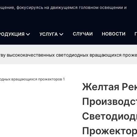
вещение, фокусируясь на движущемся головном освещении и
СЛУЧАИ
НОВОСТИ
РОДУКЦИЯ
УСЛУГА
ству высококачественных светодиодных вращающихся прож
Желтая Рек
Производс
Светодиод
Прожектор