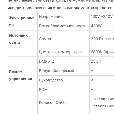
интенсивные лучи света, которые можно направлять н
или для подчёркивания отдельных элементов представле
Напряжение
100V ~240V
Электрическ
ие
Потребляемая мощность
480W
Источник
Лампа
300 Вт свет
света
Цветовая температура
6800K (при 
DMX512
23CH
Ведущий/ведомый
√
Режим
управления
Руководство
√
RDM
√
1 металличе
Колесо ГОБО：
1 стеклянно