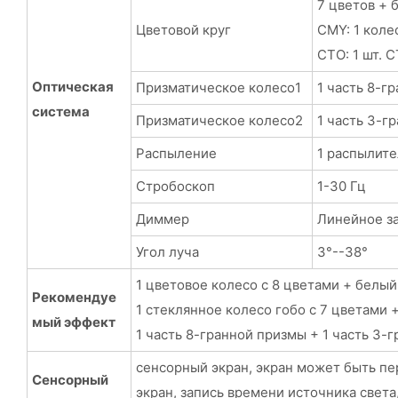
7 цветов + 
Цветовой круг
CMY: 1 коле
CTO: 1 шт. 
Оптическая
Призматическое колесо1
1 часть 8-г
система
Призматическое колесо2
1 часть 3-г
Распыление
1 распылите
Стробоскоп
1-30 Гц
Диммер
Линейное з
Угол луча
3°--38°
1 цветовое колесо с 8 цветами + белый
Рекомендуе
1 стеклянное колесо гобо с 7 цветами 
мый эффект
1 часть 8-гранной призмы + 1 часть 3
сенсорный экран, экран может быть пе
Сенсорный
экран, запись времени источника свет