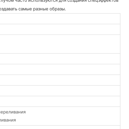
лучом часто используются для создания спецэффектов
оздавать самые разные образы.
 переливания
ливания