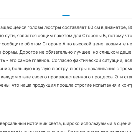
щающейся головы люстры составляет 60 см в диаметре, 80 
по сути, является общим пакетом для Стороны Б, потому чт
у сообщите об этом Стороне А по высокой цене, возьмите 
е формы. Дорогое не обязательно лучшее, но слишком деше
сть - это самое главное. Согласно фактической ситуации, е
ия, большую круглую люстру, люстры накаливания с тремя-п
 каждом этапе своего производственного процесса. Эти ст
рены, что наша продукция прошла строгие испытания и конт
ерсальный источник света, широко используемый в сценич