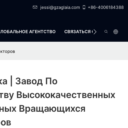
jessi@gzaglaia.com
+86-4006184388
ГЛОБАЛЬНОЕ АГЕНТСТВО
СВЯЗАТЬСЯ С НАМИ
екторов
а | Завод По
тву Высококачественных
ных Вращающихся
ов