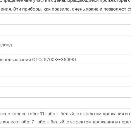
а определённые участки сцены. Вращающиеся прожекторы с 
ния. Эти приборы, как правило, очень яркие и позволяют с
одиод
использовании CTO: 5700K--3500K)
ское колесо гобо: 11 гобо + белый, с эффектом дрожания и
е колесо гобо: 7 гобо + белый, с эффектом дрожания и пере