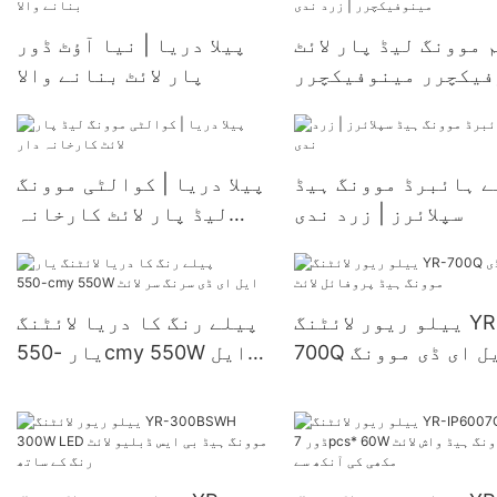
 موونگ لیڈ پار لائٹ
پیلا دریا | نیا آؤٹ ڈور
فیکچرر مینوفیکچرر
پار لائٹ بنانے والا
| زرد ندی
ے ہائبرڈ موونگ ہیڈ
پیلا دریا | کوالٹی موونگ
سپلائرز | زرد ندی
لیڈ پار لائٹ کارخانہ
دار
ییلو ریور لائٹنگ YR-
پیلے رنگ کا دریا لائٹنگ
700Q ایل ای ڈی موونگ
یار -550cmy 550W ایل
ہیڈ پروفائل لائٹ
ای ڈی سرنگ سر لائٹ