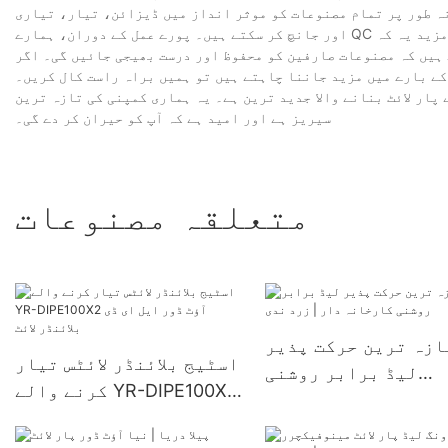
نہ طور پر تمام مصنوعات کو موثر انداز میں ڈیزائن، تیار، تیاری
اور جانچ کر سکتے ہیں۔ پورے عمل کے دوران، ہمارے QC پروفیشنلز پروڈکٹ کے معیار کو یقینی بنانے کے لیے ہر عمل کی نگرانی کریں گے۔ مزید یہ کہ
 ہیں کہ مصنوعات صارفین کو محفوظ اور درست بھیجی جائیں گی۔ اگر
 کے بارے میں مزید جاننا چاہتے ہیں تو ہمیں براہ راست کال کریں۔
پار لائٹ بنانے والا جدید ترین ہے۔ یہ ہماری کمپنی کی تازہ ترین
سیریز ہے اور امید ہے کہ آپ کو حیران کر دے گی۔
متعلقہ مصنوعات
ازہ ترین حرکت پذیر
اسٹیج بلائنڈر لائٹس تیار
لیڈ برابر روشنی
کرنے والے YR-DIPE100X2
رخانہ دار | زرد ندی
آؤٹ ڈور ایل ای ڈی
بلائنڈر لائٹ