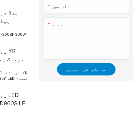
ای میل
پیلا در
ہیڈ 
مواد
ییل
اب انکوائری بھیجیں
ییل
864*0