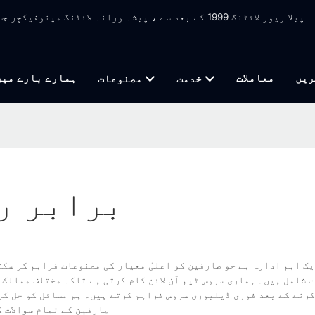
پیلا ریور لائٹنگ 1999 کے بعد سے ، پیشہ ورانہ لائٹنگ 
ریں
معاملات
ہمارے بارے میں
خدمت
مصنوعات
برابر ر
یک اہم ادارہ ہے جو صارفین کو اعلیٰ معیار کی مصنوعات فراہم کر سکت
 شامل ہیں۔ ہماری سروس ٹیم آن لائن کام کرتی ہے تاکہ مختلف ممالک 
صارفین کے تمام سوالات 