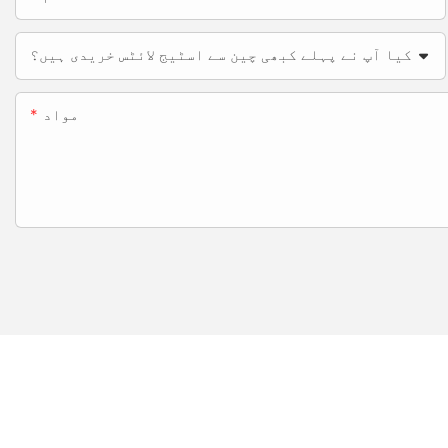
کیا آپ نے پہلے کبھی چین سے اسٹیج لائٹس خریدی ہیں؟
مواد