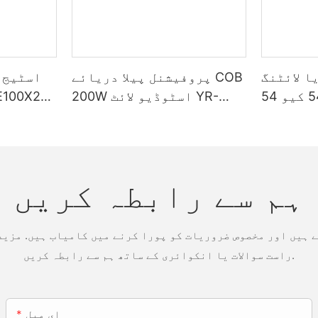
ا لائٹنگ
پروفیشنل پیلا دریائے COB
اسٹیج ب
یار-این 54 کیو 54pcs 4in1
200W اسٹوڈیو لائٹ YR-
پار لائٹ
ST200W مینوفیکچررز
آؤٹ ڈور 
ہم سے رابطہ کریں
 ہیں اور مخصوص ضروریات کو پورا کرنے میں کامیاب ہیں. مزید
راست سوالات یا انکوائری کے ساتھ ہم سے رابطہ کریں.
ای میل