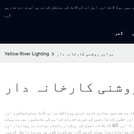
مینوفیکچر جس میں ہیڈ لائٹ اور ایل ای ڈی لائٹ کو منتقل کرنے پر توجہ دی جارہی
ہے!
گھر
برابر روشنی کارخانہ دار
Yellow River Lighting
وشنی کارخانہ دار
ا ہے جس میں ہماری جدید ترین پروڈکٹ برابر لائٹ مینوفیکچرر اور
اور خطوں کے صارفین کو فوری خدمات فراہم کی جاسکیں۔ سب سے پہلے
گاہک کے اصول کو برقرار رکھتے ہوئے، ہم پیداوار اور QC کا عمل مکمل کرنے کے بعد فوری ڈیلیوری سروس فراہم کرتے ہیں۔ ہم مسائل کو حل کرنا اور
کے جوابات دینا پسند کریں گے۔ بس فوری طور پر ہم سے رابطہ کریں۔