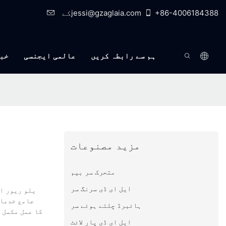
+86-4006184388
کےjessi@gzaglaia.com
ہم سے رابطہ کریں
عالمی ایجنسی
خب
مزید مصنوعات
متحرک سر بیم
ایل ای ڈی سرنگ سر
یلو ریور ا
جامع خدمات
ہائبرڈ چلتے ہوئے سر
ایل ای ڈی پار لائٹ