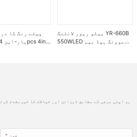
ییلو ریور لائٹنگ YR-660B
پیلے رنگ کا دری
550WLED موونگ ہیڈ بیم
CMY کے ساتھ
ہم اپنی مرضی کے مطابق ڈیزائن اور خیالات کا خیرمقدم کرتے
فون