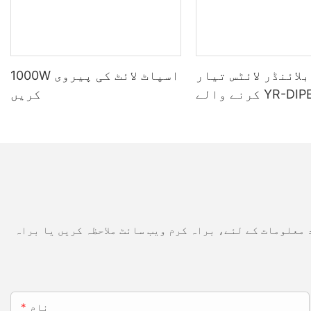
لائنڈر لائٹس تیار
1000W اسپاٹ لائٹ کی پیروی
کرنے والے YR-DIPE100X2
کریں
ایل ای ڈی بلائنڈر
لائٹ
 معلومات کے لئے، براہ کرم ویب سائٹ ملاحظہ کریں یا براہ
نام