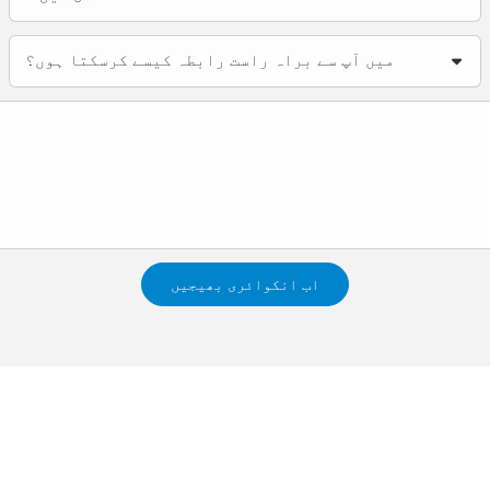
میں آپ سے براہ راست رابطہ کیسے کرسکتا ہوں؟
اب انکوائری بھیجیں