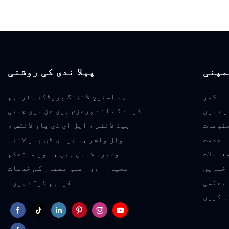
مپنی
پیلا ندی کی روشنی
گھر
ہم اسٹیج لائٹنگ پروڈکٹس فراہم
رے میں
کرنے کے لئے پرعزم ہیں جن میں چلتی
نوعات
ہیڈ لائٹس ، ایل ای ڈی پار لائٹس ،
خدمت
وال واشر ، ایل ای ڈی بار لائٹس
عاملات
وغیرہ شامل ہیں ، اور مستحکم
خبریں
معیار اور اعلی معیار کی خدمات
یجنسی
فراہم کرتے ہیں۔
ہ کریں