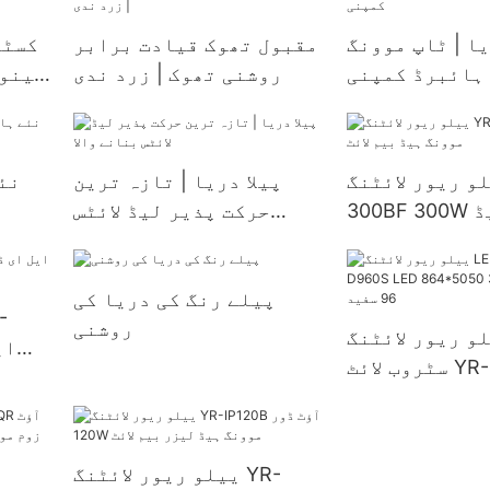
یا | ٹاپ موونگ
مقبول تھوک قیادت برابر
کسٹم
ہائبرڈ کمپنی
روشنی تھوک | زرد ندی
مینو
و ریور لائٹنگ YR-
پیلا دریا | تازہ ترین
نئ
300BF 300W موونگ ہیڈ
حرکت پذیر لیڈ لائٹس
بیم لائٹ
بنانے والا
پیلے رنگ کی دریا کی
روشنی
و ریور لائٹنگ LED
سٹروب لائٹ YR-D960S LED
505 3in1 LED لیمپ
+ 96 سفید
ییلو ریور لائٹنگ YR-