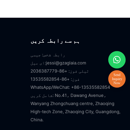
ہم سے رابطہ کریں
رابطہ شخص: جیسی
jessi@gzaglaia.com
ای میل:
ٹیلی فون: +86-2036387779
فون: +86-13535582854
WhatsApp/WeChat: +86-13535582854
شامل کریں: No.41، Dawang Avenue،
Wanyang Zhongchuang centre, Zhaoqing
High-tech Zone, Zhaoqing City, Guangdong,
China.