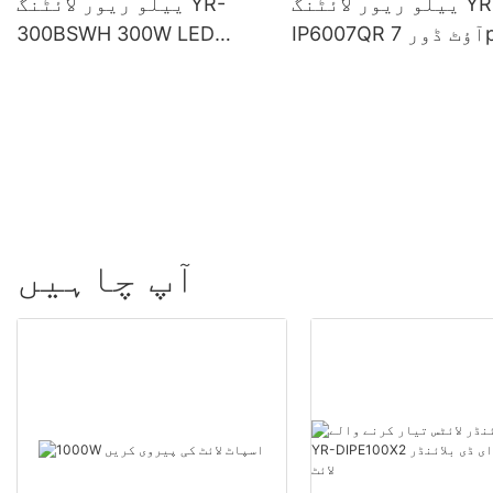
ییلو ریور لائٹنگ YR-
ییلو ریور لائٹنگ YR-
IP6007QR آؤٹ ڈور 7pcs*
300BSWH 300W LED
60W زوم موونگ ہیڈ واش
موونگ ہیڈ بی ایس ڈبلیو
ائٹ مکھی کی آنکھ سے
لائٹ رنگ کے ساتھ
آپ چاہیں