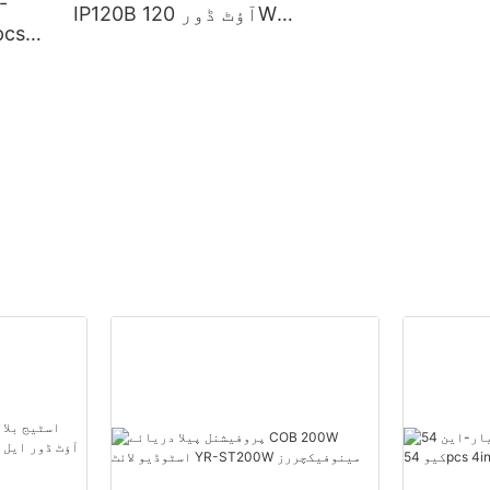
IP120B آؤٹ ڈور 120W
موونگ ہیڈ لیزر بیم لائٹ
ل