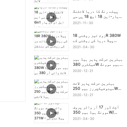
پیلے رنگ کا دریا لائٹنگ
یار-این 18 ایچ 18 پی سی
ایس 6in1 ایل ای ڈی پار
2021
11
30
لائٹ
زوم تیز روشنی 18R 380W
پیلا دریا کی روشنی کے
ساتھ سر کی روشنی کو
2021
04
30
منتقل کرنا
بہترین حرکت پذیر ہیڈ بیم
فیکٹری 380W بیم موونگ
ہیڈ لائٹ وائی آر 380 بی
2020
12
21
بہترین حرکت پذیر لائٹ
مینوفیکچررز بیم 250W
حرکت پذیر ہیڈ لائٹس
2020
12
21
آؤٹ ڈور 17 آر واٹر پروف
موونگ ہیڈ بیم 350W/
371W - پیلا ندی کی روشنی
2021
04
30