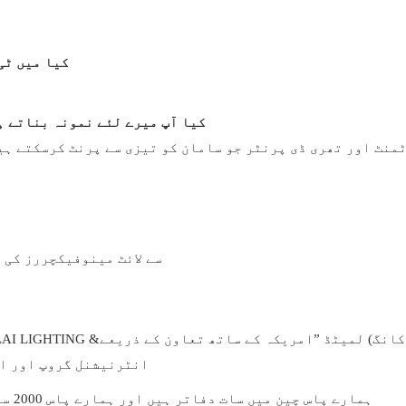
2. کیا میں 
3. کیا آپ میرے لئے نمونہ بناتے
YA GE LAI انٹرنیشنل گروپ
2. ہمارے پاس چین میں سات دفاتر ہیں اور ہمارے پاس 2000 سے زیادہ عالمی برانڈ ایجنٹ اور پروجیکٹ ٹھیکیدار ہیں۔