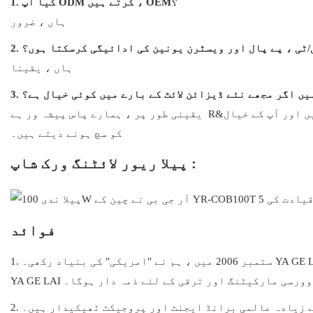
1. کیا آپ ODM کرتے ہیں ، OEM؟
ہاں ، ضرور
ٹی/ٹی ، پے پال اور ویسٹرن یونین کی ادائیگی کرسکتا ہوں؟
ہاں ، یقینا
 ہیں اگر مجھے نئے ڈیزائن لائٹ کے بارے میں کوئی خیال ہے؟
یقینی طور پر ، ہمارے پاس پیشہ ور ہے R&ڈی ڈیپارٹمنٹ اور تھری ڈی پرنٹر جو سامان کو تیزی سے پرنٹ کرسکتے ہیں اور آپ کے خیال
کو سچ ہونے دیتے ہیں۔
پیلا ریور لائٹنگ ورک شاپ :
فوائد
1. ستمبر 2006 میں ، ہم نے "امریکی" کی بنیاد رکھی۔ YA GE LAI LIGHTING &آڈیو (ہانگ کانگ) لمیٹڈ ”امریکہ کے ساتھ تعاون کے ذریعے
 اور اوورسی مارکیٹنگ اور ترقی کے لئے ذمہ دار ہوگا۔