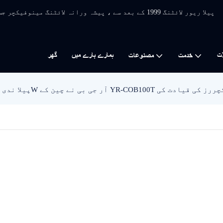
پیلا ریور لائٹنگ 1999 کے بعد سے ، پیشہ ورانہ لائٹنگ 
ات
ہمارے بارے میں
گھر
خدمت
مصنوعات
YR-COB10 سے لائٹ مینوفیکچررز کی قیادت کی