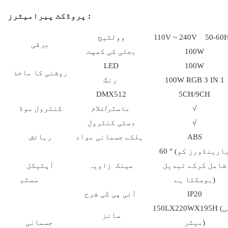
پروڈکٹ پیرامیٹرز :
110V ~ 240V 50-60
وولٹیج
برقی
100W
بجلی کی کھپت
LED
100W
روشنی کا ماخذ
100W RGB 3 IN 1
رنگ
DMX512
5CH/9CH
√
ماسٹر/غلام
کنٹرول موڈ
√
دستی کنٹرول
ABS
ہلکے جسمانی مواد
رہائش
60 ° (بارینڈورز کو
شامل کرکے تبدیل
عینک زاویہ
آپٹیکل
ہوسکتا ہے)
سسٹم
IP20
آئی پی کی شرح
150LX220WX195H (ملی
سائز
میٹر)
جسمانی