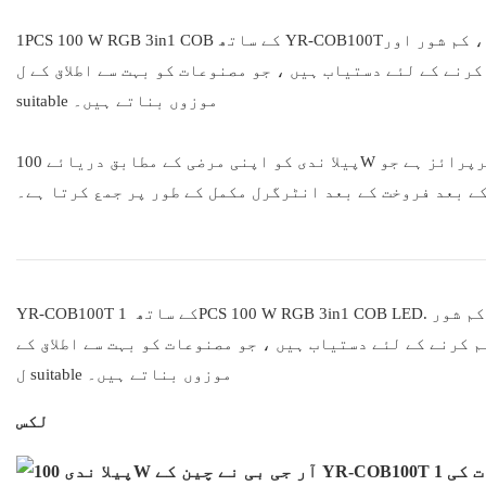
1PCS 100 W RGB 3in1 COB کے ساتھ YR-COB100T۔ یہ اعلی چمک کے ساتھ ہے ، کامل رنگ مکس ، کمپیکٹ سائز ، اعلی برائٹ ، کم شور اور
نے کے لئے دستیاب ہیں ، جو مصنوعات کو بہت سے اطلاق کے ل
suitable موزوں بناتے ہیں۔
پیلا ندی کو اپنی مرضی کے مطابق دریائے 100W آر جی بی نے چین سے لائٹ مینوفیکچررز کی قیادت کی ، ایک اسٹیج لائٹنگ انٹرپرائز ہے جو
ے بعد فروخت کے بعد انٹرگرل مکمل کے طور پر جمع کرتا ہے۔
YR-COB100T کے ساتھ 1PCS 100 W RGB 3in1 COB LED. یہ اعلی چمک کے ساتھ ہے ، کامل رنگ مکس ، کمپیکٹ سائز ، اعلی برائٹ ، کم شور
کرنے کے لئے دستیاب ہیں ، جو مصنوعات کو بہت سے اطلاق کے
ل suitable موزوں بناتے ہیں۔
لکس