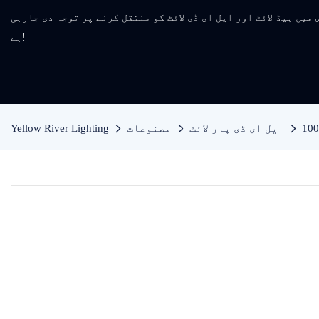
مینوفیکچر جس میں ہیڈ لائٹ اور ایل ای ڈی لائٹ کو منتقل کرنے پر توجہ دی جارہی
ہے!
ایل ای ڈی پار لائٹ
مصنوعات
Yellow River Lighting