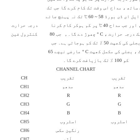
ساتھ ، مداح اس وقت تک کام کرے گا جب تک
کہ ایل ای ڈی بورڈ 58 ~ 60 ℃ تک نہ پہنچ جائے
، اور جب مداح 40 ℃ پر کم ہوکر کام کرنا
درجہ حرارت
چھوڑ دے گا۔ , جب 80 ° C تک درجہ حرارت ،
کنٹرول فین
بجلی کی کھپت 50 ٪ تک کم ہوجاتی ہے۔ جب
عارضی نیچے 65 ° C تک ، بجلی کی مکمل کھپت
کو 100 ٪ تک بازیافت کرے گا۔
CHANNEL CHART
تقریب
تقریب
CH
مدھم
مدھم
CH1
CH2
R
R
CH3
G
G
CH4
B
B
اسٹروب
اسٹروب
CH5
رنگین مکس
CH6
آٹو
CH7