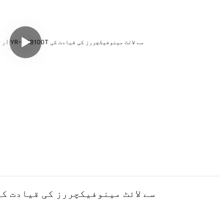
پیلا ندی 100W آر جی بی نے چین کے YR-COB100T سے لائٹ مینوفیکچررز کی قیادت 