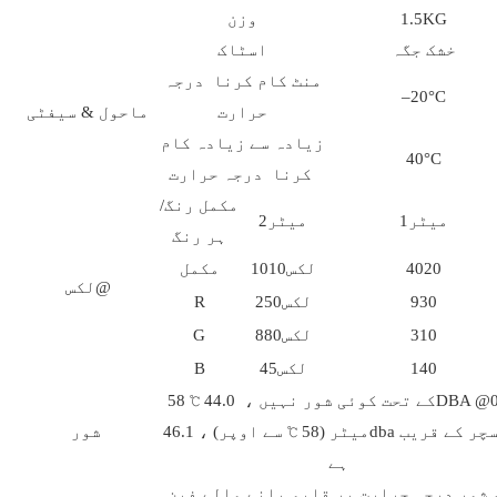
1.5KG
وزن
خشک جگہ
اسٹاک
منٹ کام کرنا درجہ
–20°C
حرارت
ماحول & سیفٹی
زیادہ سے زیادہ کام
40°C
کرنا درجہ حرارت
مکمل رنگ/
میٹر1
میٹر2
ہر رنگ
4020
لکس1010
مکمل
لکس@
930
لکس250
R
310
لکس880
G
140
لکس45
B
58 ℃ کے تحت کوئی شور نہیں ، 44.0DBA @0.5
میٹر (58 ℃ سے اوپر) ، 46.1dba فکسچر کے قریب
شور
ہے
 شور درجہ حرارت پر قابو پانے والے فین