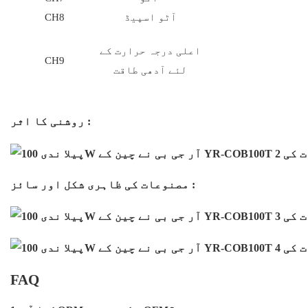
آٹو اسپیڈ
CH8
اعلی درجہ حرارت کے
CH9
لئے آدھی طاقت
روشنی کا اثر :
مصنوعات کی ظاہری شکل اور سائز :
FAQ