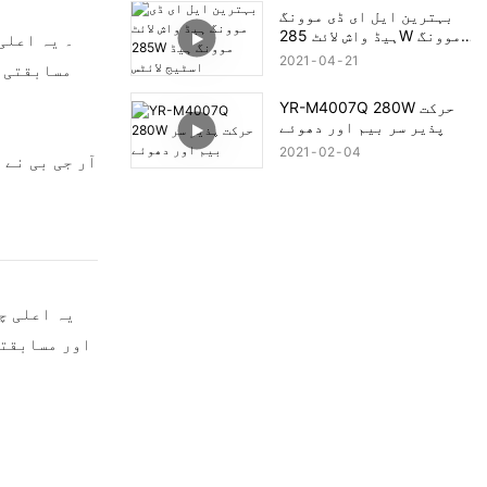
بہترین ایل ای ڈی موونگ
ہیڈ واش لائٹ 285W موونگ
ہیڈ اسٹیج لائٹس
2021
04
21
مسابقتی ق
YR-M4007Q 280W حرکت
پذیر سر بیم اور دھوئے
2021
02
04
اور مسابقتی