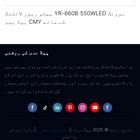
ییلو ریور لائٹنگ YR-660B 550WLED موونگ
ہیڈ بیم CMY کے ساتھ
پیلا ندی کی روشنی
ہم اسٹیج لائٹنگ پروڈکٹس فراہم کرنے کے لئے پرعزم ہیں جن میں
چلتی ہیڈ لائٹس ، ایل ای ڈی پار لائٹس ، وال واشر ، ایل ای ڈی
بار لائٹس وغیرہ شامل ہیں ، اور مستحکم معیار اور اعلی معیار
کی خدمات فراہم کرتے ہیں۔
کاپی رائٹ © 2025 پیلا دریا |
سائٹ کا نقشہ
|
رازداری کی
پالیسی