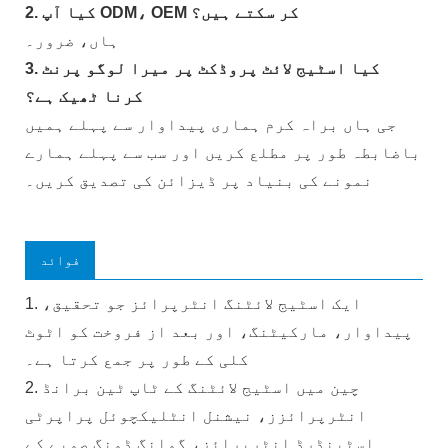
2. کیا آپ ODM، OEM کر سکتے ہیں؟
ہاں، ضرور۔
3. کیا اسٹیج لائٹ پروڈکٹ پر میرا لوگو پرنٹ
کرنا ٹھیک ہے؟
جی ہاں براہ کرم ہماری پیداوار سے پہلے ہمیں
باضابطہ طور پر مطلع کریں اور سب سے پہلے ہمارے
نمونے کی بنیاد پر ڈیزائن کی تصدیق کریں۔
فوائد
1. ایک اسٹیج لائٹنگ انٹرپرائز جو تحقیق،
پیداوار، مارکیٹنگ، اور بعد از فروخت کو اٹوٹ
کلی کے طور پر جمع کرتا ہے۔
2. چین میں اسٹیج لائٹنگ کے ٹاپ ٹین برانڈ
انٹرپرائزز، نیشنل انٹلیکچوئل پراپرٹی
اسٹینڈرڈ انٹرپرائز، گوانگ ڈونگ صوبے کے