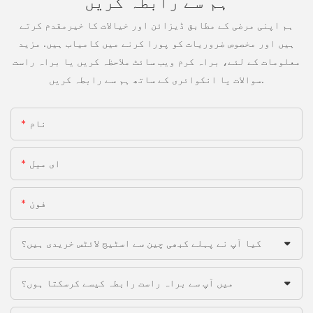
ہم سے رابطہ کریں
ہم اپنی مرضی کے مطابق ڈیزائن اور خیالات کا خیرمقدم کرتے
ہیں اور مخصوص ضروریات کو پورا کرنے میں کامیاب ہیں. مزید
معلومات کے لئے، براہ کرم ویب سائٹ ملاحظہ کریں یا براہ راست
سوالات یا انکوائری کے ساتھ ہم سے رابطہ کریں.
نام
ای میل
فون
کیا آپ نے پہلے کبھی چین سے اسٹیج لائٹس خریدی ہیں؟
میں آپ سے براہ راست رابطہ کیسے کرسکتا ہوں؟