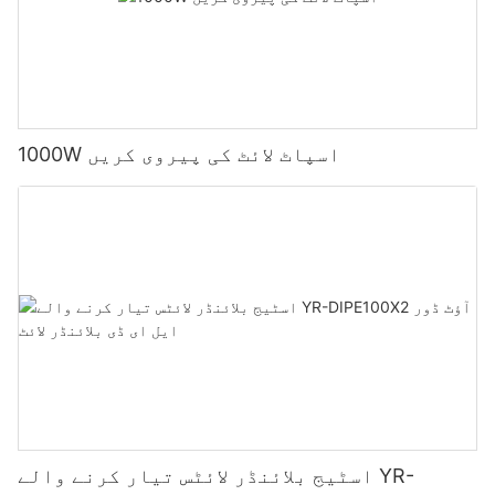
1000W اسپاٹ لائٹ کی پیروی کریں
اسٹیج بلائنڈر لائٹس تیار کرنے والے YR-