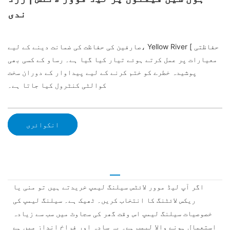
ندی
صارفین کی حفاظت کی ضمانت دینے کے لیے، Yellow River [ حفاظتی
معیارات پر عمل کرتے ہوئے تیار کیا گیا ہے۔ رساو کے کسی بھی
پوشیدہ خطرے کو ختم کرنے کے لیے پیداوار کے دوران سخت
کوالٹی کنٹرول کیا جاتا ہے۔
انکوائری
اگر آپ لیڈ موور لائٹس سیلنگ لیمپ خریدتے ہیں تو منی یا
ریکس لائٹنگ کا انتخاب کریں۔ ٹھیک ہے۔ سیلنگ لیمپ کی
خصوصیات سیلنگ لیمپ اس وقت گھر کی سجاوٹ میں سب سے زیادہ
استعمال ہونے والا لیمپ ہے۔ یہ سادہ اور فراخ انداز میں ہے