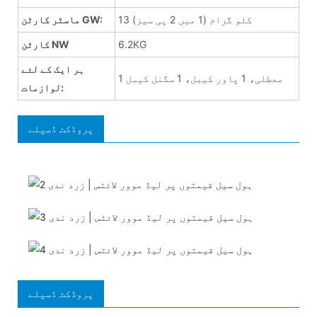
13 کلو گرام (1 میں 2 پی سیز)
ماسٹر کارٹن GW:
6.2KG
کارٹن NW
ہر ایک کے لئے
1 معطلی، 1 پاور کیبل، 1 سگنل کیبل
لوازمات:
پروڈکٹ ڈسپلے
پروڈکٹ ڈسپلے