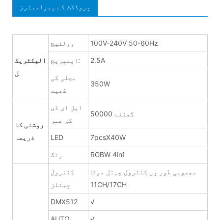
پروڈکٹ کے پیرامیٹرز
100V-240V 50-60Hz
وولٹیج
2.5A
ایمپریج:
الیکٹریک
ل
بجلی کی
350W
کھپت
ایل ای ڈی
50000 گھنٹے
کی عمر
روشنی کا
7pcsX40W
LED
ذریعہ
RGBW 4in1
رنگ
مجموعی طور پر کنٹرول چینل موڈ:
کنٹرول
11CH/17CH
چینلز
DMX512
√
AUTO
√