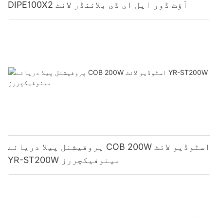
DIPE100X2 آؤٹ ڈور ایل ای ڈی بلائنڈر لائٹ
پروفیشنل پیلا دریائے COB 200W اسٹوڈیو لائٹ
YR-ST200W مینوفیکچررز