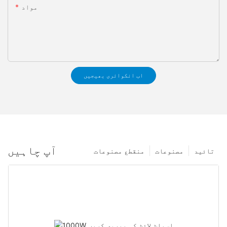
مواد
اب انکوائری بھیجیں
آپ چاہیں
تائید
مصنوعات
منقطع مصنوعات