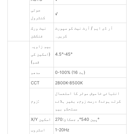
صوتی
√
کنٹرول
آر ڈی ایم / آرٹ نیٹ کو سپورٹ
نیٹ ورک
کریں۔
فنکشن
بیم زاویہ
4.5°-45°
(اسکین کی
قسم)
0-100% (16 بٹ)
مدھم
CCT
2800K-8500K
انتہائی خاموش موٹر کا استعمال
کرتے ہوئے؛ درست زوم، بغیر ہلائے
زوم:
مستحکم بیم
پین 540°، جھکاؤ:270°
X/Y اسکین
1-20Hz
اسٹروب