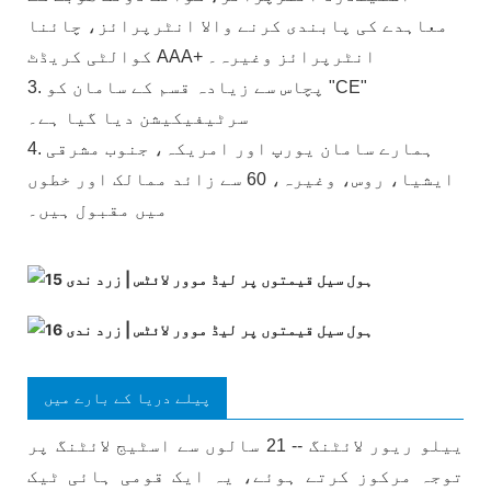
معاہدے کی پابندی کرنے والا انٹرپرائز، چائنا
کوالٹی کریڈٹ AAA+ انٹرپرائز وغیرہ۔
3. پچاس سے زیادہ قسم کے سامان کو "CE"
سرٹیفیکیشن دیا گیا ہے۔
4. ہمارے سامان یورپ اور امریکہ، جنوب مشرقی
ایشیا، روس، وغیرہ، 60 سے زائد ممالک اور خطوں
میں مقبول ہیں۔
پیلے دریا کے بارے میں
ییلو ریور لائٹنگ -- 21 سالوں سے اسٹیج لائٹنگ پر
توجہ مرکوز کرتے ہوئے، یہ ایک قومی ہائی ٹیک