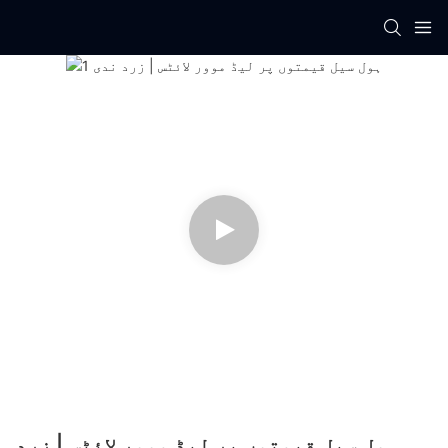
ہول سیل قیمتوں پر لیڈ موور لائٹس | زرد