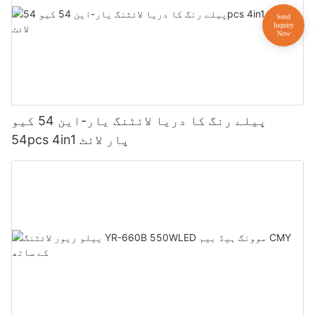
پیلے رنگ کا دریا لائٹنگ یار-این 54 کیو
54pcs 4in1 پار لائٹ