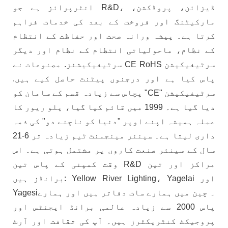
انٹرپرائز ہے جو R&D، ڈیزائن، پروڈکشن،
مارکیٹنگ اور فروخت کے بعد کی خدمات فراہم
کرتا ہے۔ پیشہ ورانہ صحت اور حفاظت کے انتظام
کے نظام، ماحولیاتی انتظام کے نظام اور دیگر
سرٹیفیکیشنز. مصنوعات نے CE RoHS سرٹیفیکیشن
پاس کیا ہے اور درجنوں پیٹنٹ حاصل کیے ہیں.
پچاس سے زیادہ قسم کے سامان کو "CE" سرٹیفیکیشن
دیا گیا ہے۔ 1999 میں قائم کیا گیا، یلو ریور کا
عملہ ہمیشہ اپنے اوپر "دنیا کو ناچنے دو" کی ذمہ
داری لیتا ہے۔ سینئر مینجمنٹ ٹیم زیادہ تر 6-21
سال کے سینئر صنعت کاروں پر مشتمل ہوتی ہے۔ اس
وقت کمپنی کے پاس تین R&D مراکز اور تین
برانڈز ہیں: Yellow River Lighting، Yagelai اور
Yagesi۔ چین میں ہمارے سات دفاتر ہیں اور ہمارے
پاس 2000 سے زیادہ عالمی برانڈ ایجنٹس اور
پروجیکٹ کنٹریکٹرز ہیں۔ آپ کی ثقافت اور آرٹ