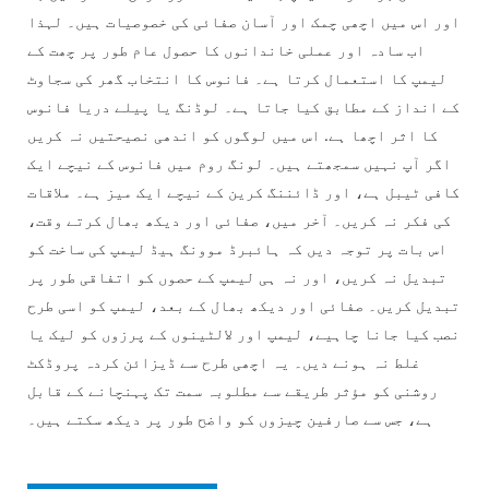
اور اس میں اچھی چمک اور آسان صفائی کی خصوصیات ہیں۔ لہذا
اب سادہ اور عملی خاندانوں کا حصول عام طور پر چھت کے
لیمپ کا استعمال کرتا ہے۔ فانوس کا انتخاب گھر کی سجاوٹ
کے انداز کے مطابق کیا جاتا ہے۔ لوڈنگ یا پیلے دریا فانوس
کا اثر اچھا ہے. اس میں لوگوں کو اندھی نصیحتیں نہ کریں
اگر آپ نہیں سمجھتے ہیں۔ لونگ روم میں فانوس کے نیچے ایک
کافی ٹیبل ہے، اور ڈائننگ کرین کے نیچے ایک میز ہے۔ ملاقات
کی فکر نہ کریں۔ آخر میں، صفائی اور دیکھ بھال کرتے وقت،
اس بات پر توجہ دیں کہ ہائبرڈ موونگ ہیڈ لیمپ کی ساخت کو
تبدیل نہ کریں، اور نہ ہی لیمپ کے حصوں کو اتفاقی طور پر
تبدیل کریں۔ صفائی اور دیکھ بھال کے بعد، لیمپ کو اسی طرح
نصب کیا جانا چاہیے، لیمپ اور لالٹینوں کے پرزوں کو لیک یا
غلط نہ ہونے دیں۔ یہ اچھی طرح سے ڈیزائن کردہ پروڈکٹ
روشنی کو مؤثر طریقے سے مطلوبہ سمت تک پہنچانے کے قابل
ہے، جس سے صارفین چیزوں کو واضح طور پر دیکھ سکتے ہیں۔