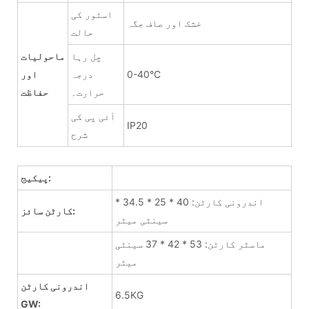
اسٹور کی
خشک اور صاف جگہ
حالت
چل رہا
ماحولیات
0-40°C
درجہ
اور
حرارت۔
حفاظت
آئی پی کی
IP20
شرح
پیکیج:
اندرونی کارٹن: 40 * 25 * 34.5 *
کارٹن سائز:
سینٹی میٹر
ماسٹر کارٹن: 53 * 42 * 37 سینٹی
میٹر
اندرونی کارٹن
6.5KG
GW: