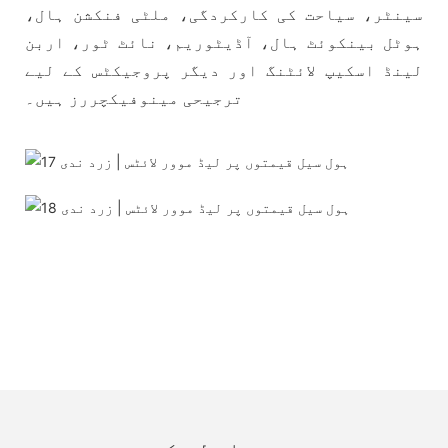
سینٹر، سیاحت کی کارکردگی، ملٹی فنکشن ہال،
ہوٹل بینکوئٹ ہال، آڈیٹوریم، نائٹ ٹور، اربن
لینڈ اسکیپ لائٹنگ اور دیگر پروجیکٹس کے لیے
ترجیحی مینوفیکچررز ہیں۔