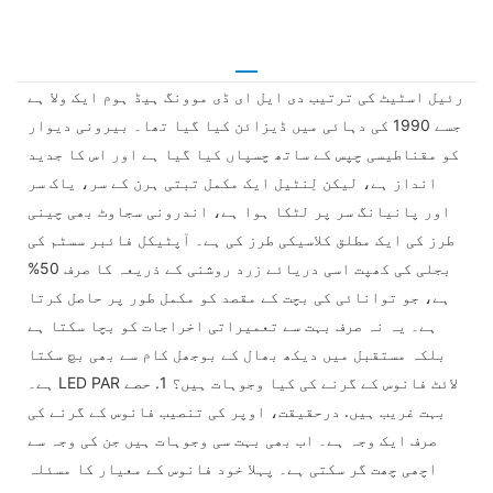
رئیل اسٹیٹ کی ترتیب دی ایل ای ڈی موونگ ہیڈ ہوم ایک ولا ہے
جسے 1990 کی دہائی میں ڈیزائن کیا گیا تھا۔ بیرونی دیوار
کو مقناطیسی چپس کے ساتھ چسپاں کیا گیا ہے اور اس کا جدید
انداز ہے، لیکن لِنٹیل ایک مکمل تبتی ہرن کے سر، یاک سر
اور پانیانگ سر پر لٹکا ہوا ہے، اندرونی سجاوٹ بھی چینی
طرز کی ایک مطلق کلاسیکی طرز کی ہے۔ آپٹیکل فائبر سسٹم کی
بجلی کی کھپت اسی دریائے زرد روشنی کے ذریعہ کا صرف 50%
ہے، جو توانائی کی بچت کے مقصد کو مکمل طور پر حاصل کرتا
ہے۔ یہ نہ صرف بہت سے تعمیراتی اخراجات کو بچا سکتا ہے
بلکہ مستقبل میں دیکھ بھال کے بوجھل کام سے بھی بچ سکتا
ہے۔ LED PAR لائٹ فانوس کے گرنے کی کیا وجوہات ہیں؟ 1. حصے
بہت غریب ہیں. درحقیقت، اوپر کی تنصیب فانوس کے گرنے کی
صرف ایک وجہ ہے۔ اب بھی بہت سی وجوہات ہیں جن کی وجہ سے
اچھی چھت گر سکتی ہے۔ پہلا خود فانوس کے معیار کا مسئلہ