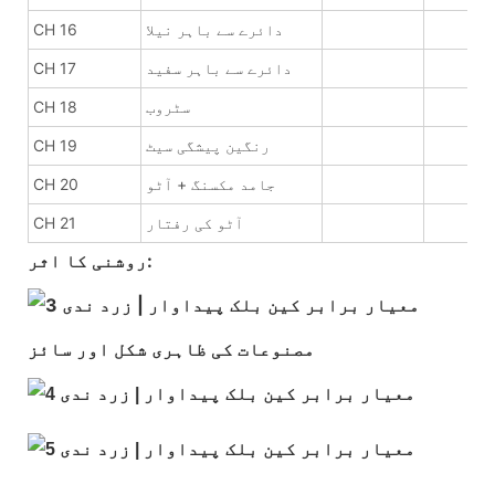
دائرے سے باہر نیلا
CH 16
دائرے سے باہر سفید
CH 17
سٹروب
CH 18
رنگین پیشگی سیٹ
CH 19
جامد مکسنگ + آٹو
CH 20
آٹو کی رفتار
CH 21
روشنی کا اثر:
مصنوعات کی ظاہری شکل اور سائز: