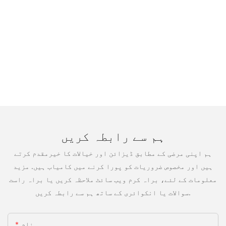
ہم سے رابطہ کریں
ہم اپنی مرضی کے مطابق ڈیزائن اور خیالات کا خیرمقدم کرتے
ہیں اور مخصوص ضروریات کو پورا کرنے میں کامیاب ہیں. مزید
معلومات کے لئے، براہ کرم ویب سائٹ ملاحظہ کریں یا براہ راست
سوالات یا انکوائری کے ساتھ ہم سے رابطہ کریں.
نام