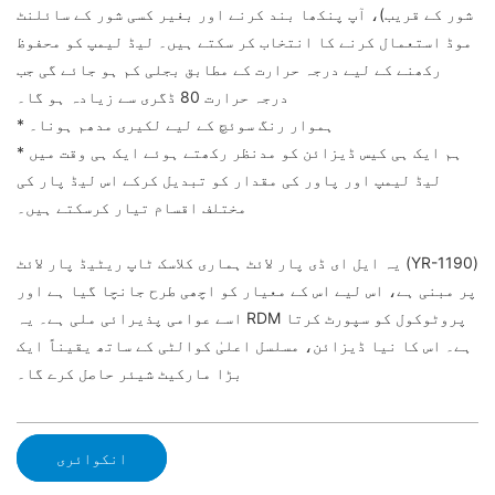
شور کے قریب)، آپ پنکھا بند کرنے اور بغیر کسی شور کے سائلنٹ
موڈ استعمال کرنے کا انتخاب کر سکتے ہیں۔ لیڈ لیمپ کو محفوظ
رکھنے کے لیے درجہ حرارت کے مطابق بجلی کم ہو جائے گی جب
درجہ حرارت 80 ڈگری سے زیادہ ہو گا۔
* ہموار رنگ سوئچ کے لیے لکیری مدھم ہونا۔
* ہم ایک ہی کیس ڈیزائن کو مدنظر رکھتے ہوئے ایک ہی وقت میں
لیڈ لیمپ اور پاور کی مقدار کو تبدیل کرکے اس لیڈ پار کی
مختلف اقسام تیار کرسکتے ہیں۔
یہ ایل ای ڈی پار لائٹ ہماری کلاسک ٹاپ ریٹیڈ پار لائٹ (YR-1190)
پر مبنی ہے، اس لیے اس کے معیار کو اچھی طرح جانچا گیا ہے اور
اسے عوامی پذیرائی ملی ہے۔ یہ RDM پروٹوکول کو سپورٹ کرتا
ہے۔ اس کا نیا ڈیزائن، مسلسل اعلیٰ کوالٹی کے ساتھ یقیناً ایک
بڑا مارکیٹ شیئر حاصل کرے گا۔
انکوائری