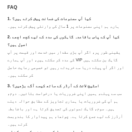
FAQ
1. کیا آپ مصنوعات کی ضمانت پیش کرتے ہیں؟
ہاں، ہم اپنی مصنوعات پر 1 سال کی وارنٹی پیش کرتے ہیں۔
2. کیا آپ کے پاس باقاعدہ گاہکوں کی مدد کے لیے کچھ اچھے
اصول ہیں؟
یقینی طور پر، اگر آپ بڑی مقدار میں خدمت اور قیمت پر آپ
کی مدد کر سکتے ہیں، اور آپ ہمارے VIP گاہک بن سکتے ہیں
اور اگر آپ پیلے دریا سے خریدتے رہیں تو خصوصی رعایت حاصل
کر سکتے ہیں۔
3. اسٹیج لائٹ کے آرڈر کے ساتھ کیسے آگے بڑھیں؟
سب سے پہلے، ہمیں اپنی ضروریات یا درخواست بتائیں۔ دوم،
ہم آپ کی ضروریات یا ہماری تجاویز کے مطابق حوالہ دیتے
ہیں۔ سوم، گاہک نمونوں کی تصدیق کرتا ہے اور باضابطہ
آرڈرز کے لیے جمع کرتا ہے۔ چوتھا، ہم پیداوار کا بندوبست
کرتے ہیں۔