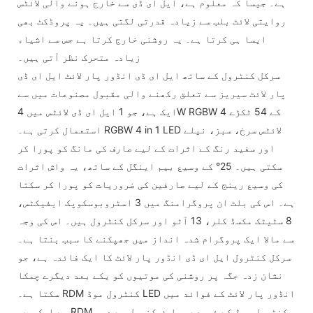
ہے۔ جیسا کہ معلوم ہے، ایل ای ڈی سے خارج ہونے والی لائٹس
روایتی لائٹ بلب سے زیادہ قدرتی لگتی ہیں۔ یہ پروڈکٹ بھی
ایسا ہی کرتا ہے۔ یہ روشنی خارج کرتا ہے جس سے اشیاء
زیادہ متحرک نظر آتی ہیں۔
سرکل کنٹرول کے ساتھ ایل ای ڈی انڈور پار لائٹ ایل ای ڈی
پار لائٹ سیریز سے تعلق رکھنے والی مقبول مصنوعات میں سے
ایک ہے، جو 1 ایل ای ڈی لائٹس میں 4W RGBW 4 کے 54 ٹکڑے
استعمال کرتی ہے۔ RGBW 4 in 1 LED لائٹس سرخ، سبز، نیلے
اور سفید رنگ کے اثرات کے لیے صارف کی مانگ کو پورا کر
سکتی ہیں۔ 25° کے وسیع بیم اینگل کے ساتھ، یہ واش اثرات
کی وسیع رینج کے لیے صارفین کی ضروریات کو پورا کر سکتا
ہے۔ اس کی بلٹ ان پروگرامنگ میں 3 اسٹروبوسکوپک ایفیکٹس،
8 سٹیٹک مکسڈ کلر، 13 آٹو اور سرکل کنٹرول ہیں۔ اس کی وجہ
سے مالا ایک پروگرام شدہ انداز میں جھپکنے کا سبب بنتا ہے۔
سرکل کنٹرول ایل ای ڈی انڈور پار لائٹ کا ایک فائدہ ہے، جو
نشان زدہ جگہ پر روشنی کی موتیوں کو یکے بعد دیگرے چمکا
سکتا ہے۔ RDM کنٹرول موڈ LED انڈور پار لائٹ کے فوائد میں
سے ایک ہے۔ RDM کنٹرول موڈ کے ذریعے، صارف کنسول سے دور