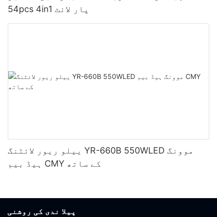
54pcs 4in1 پار لائٹ
ییلو ریور لائٹنگ YR-660B 550WLED موونگ
ہیڈ بیم CMY کے ساتھ
پیلا ندی کی روشنی