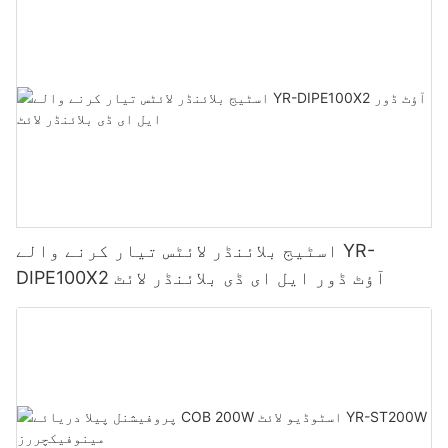
اسٹیج بلائنڈر لائٹس تیار کرنے والے YR-
DIPE100X2 آؤٹ ڈور ایل ای ڈی بلائنڈر لائٹ