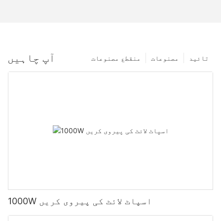
آپ چاہیں
تائید
مصنوعات
منقطع مصنوعات
1000W اسپاٹ لائٹ کی پیروی کریں