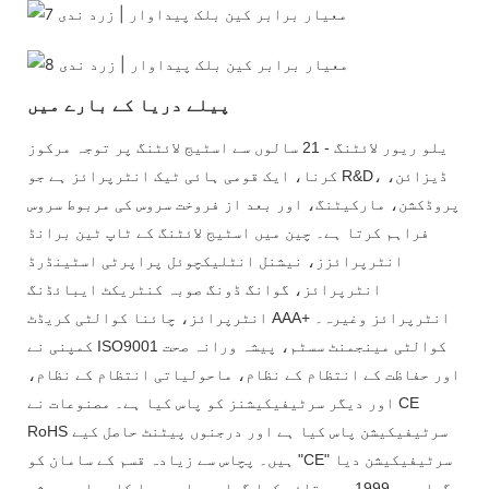
پیلے دریا کے بارے میں
یلو ریور لائٹنگ - 21 سالوں سے اسٹیج لائٹنگ پر توجہ مرکوز
کرنا، ایک قومی ہائی ٹیک انٹرپرائز ہے جو R&D، ڈیزائن،
پروڈکشن، مارکیٹنگ، اور بعد از فروخت سروس کی مربوط سروس
فراہم کرتا ہے۔ چین میں اسٹیج لائٹنگ کے ٹاپ ٹین برانڈ
انٹرپرائزز، نیشنل انٹلیکچوئل پراپرٹی اسٹینڈرڈ
انٹرپرائز، گوانگ ڈونگ صوبہ کنٹریکٹ ایبائڈنگ
انٹرپرائز، چائنا کوالٹی کریڈٹ AAA+ انٹرپرائز وغیرہ۔
کمپنی نے ISO9001 کوالٹی مینجمنٹ سسٹم، پیشہ ورانہ صحت
اور حفاظت کے انتظام کے نظام، ماحولیاتی انتظام کے نظام،
اور دیگر سرٹیفیکیشنز کو پاس کیا ہے۔ مصنوعات نے CE
RoHS سرٹیفیکیشن پاس کیا ہے اور درجنوں پیٹنٹ حاصل کیے
ہیں۔ پچاس سے زیادہ قسم کے سامان کو "CE" سرٹیفیکیشن دیا
گیا ہے۔ 1999 میں قائم کیا گیا، پیلے دریا کا عملہ ہمیشہ