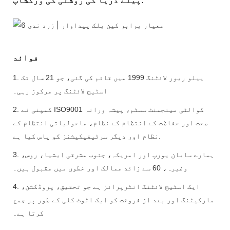
پیلے دریا کی روشنی کی ورکشاپ:
فوائد
1. ییلو ریور لائٹنگ 1999 میں قائم کی گئی، جو 21 سال تک
اسٹیج لائٹنگ پر مرکوز رہی۔
2. کمپنی نے ISO9001 کوالٹی مینجمنٹ سسٹم، پیشہ ورانہ
صحت اور حفاظت کے انتظام کے نظام، ماحولیاتی انتظام کے
نظام اور دیگر سرٹیفیکیشنز کو پاس کیا ہے.
3. ہمارے سامان یورپ اور امریکہ، جنوب مشرقی ایشیا، روس،
وغیرہ، 60 سے زائد ممالک اور خطوں میں مقبول ہیں۔
4. ایک اسٹیج لائٹنگ انٹرپرائز ہے جو تحقیق، پروڈکشن،
مارکیٹنگ اور بعد از فروخت کو ایک اٹوٹ کلی کے طور پر جمع
کرتا ہے۔