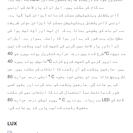
سے کام کر سکتے ہیں۔ ایل ای ڈی پار لائٹ کو اونمی
ڈائریکشنل وینٹیلیشن سسٹم کے ساتھ ڈیزائن کیا گیا ہے۔
اونمی ڈائریکشنل وینٹیلیشن سسٹم کا ڈیزائن مؤثر طریقے
سے اس بات کو یقینی بناتا ہے کہ ان لیٹ اور آؤٹ لیٹ ہوا کی
سطح بڑی ہے، شور کم ہے اور ہوا کا راستہ ہموار ہے۔ ایل ای
ڈی انڈور پار لائٹ میں گرمی کی کھپت کے لیے پنکھے کے تین
طرح کے ذہین درجہ حرارت کنٹرول ہوتے ہیں، جو 40°C سے نیچے
خاموش ہوتے ہیں، 40°C سے اوپر گرمی کی کھپت شروع کرتے
ہیں۔ صارفین پنکھے کو آن رکھنے کا انتخاب کر سکتے ہیں۔ جب
اعلی درجہ حرارت 80 ° C تک پہنچ جاتا ہے، تو بجلی خود بخود
کم ہو جائے گی۔ صارفین پنکھے کو بند کرنے اور بغیر کسی
شور کے سائلنٹ موڈ استعمال کرنے کا انتخاب بھی کر سکتے
ہیں، لیکن درجہ حرارت 80 ° C سے زیادہ ہونے پر LED لائٹ کو
محفوظ رکھنے کے لیے پاور کم ہو جائے گی۔
LUX