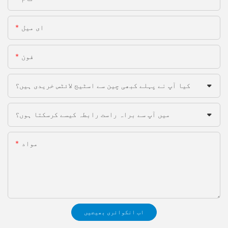
ای میل
فون
کیا آپ نے پہلے کبھی چین سے اسٹیج لائٹس خریدی ہیں؟
میں آپ سے براہ راست رابطہ کیسے کرسکتا ہوں؟
مواد
اب انکوائری بھیجیں