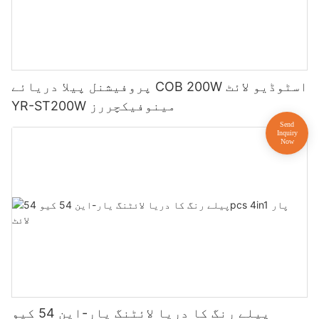
پروفیشنل پیلا دریائے COB 200W اسٹوڈیو لائٹ
YR-ST200W مینوفیکچررز
پیلے رنگ کا دریا لائٹنگ یار-این 54 کیو