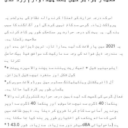
اس کے درجہ حرارت کو ٹھنڈا کرنے والے نظام کی بدولت، یہ
پروڈکٹ زیادہ گرمی سے کام نہیں کرے گی اور آگ لگنے کا سبب
بنے گی۔ یہ بہت کم درجہ حرارت پر مستحکم طور پر کام کرنے کی
صلاحیت رکھتا ہے۔
یہ 2021 میں پار لائٹ کے لیے ہمارا تازہ ترین ڈیزائن ہے، اور
یہ مندرجہ ذیل فوائد کی وجہ سے مارکیٹ کے موافق فیڈ بیک حاصل
کرتا ہے:
*ایلومینیم شیل + ٹھیک ریت پہننے سے بچنے والا سپرے پینٹ +
گول شکل اور منفرد نیچے شیل ڈیزائن۔
*آل ڈائریکشنل وینٹیلیٹنگ سسٹم، مین بورڈ، لائٹ سورس کو
یکساں طور پر گرم کیا جاتا ہے۔
* فعال گرمی کی کھپت کے لیے ذہین درجہ حرارت کنٹرول کرنے والا
پنکھا: 40 ڈگری سے نیچے خاموش، اور پنکھا 40 ڈگری سے اوپر
ہونے پر آسانی سے کام کرنا شروع کر دیتا ہے۔ ذہین طاقت میں
کمی کے ساتھ پنکھے کو اختیاری طور پر بند کیا جا سکتا ہے۔
* 1 میٹر دور سے زیادہ سے زیادہ شور 43.0dBA ہے (ماحولیاتی