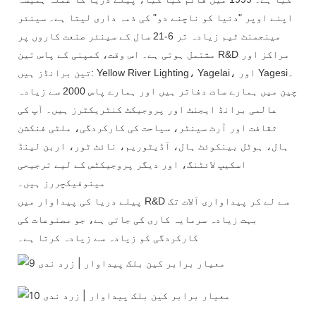
اپنے اوپر "دنیا کو ناچنے دو" کی ذمہ داری لیتا ہے۔ سینئر
مینجمنٹ ٹیم زیادہ تر 6-21 سال کے سینئر صنعت کاروں پر
مشتمل ہوتی ہے۔ اس وقت، کمپنی کے پاس تین R&D مراکز اور
تین برانڈز ہیں: Yellow River Lighting، Yagelai، اور Yagesi۔
چین میں ہمارے سات دفاتر ہیں اور ہمارے پاس 2000 سے زیادہ
عالمی برانڈ ایجنٹ اور پروجیکٹ کنٹریکٹرز ہیں۔ آپ کی
ثقافت اور آرٹ سینٹر، سیاحت کی کارکردگی، ملٹی فنکشن
ہال، ہوٹل بینکوئٹ ہال، آڈیٹوریم، نائٹ ٹور، اربن لینڈ
اسکیپ لائٹنگ، اور دیگر پروجیکٹس کے لیے ترجیحی
مینوفیکچررز ہیں۔
پیلے دریا کی پیداوار میں R&D سے لے کر پیداواری آلات تک
بہت زیادہ سرمایہ کاری کی جاتی ہے، جو مصنوعات کی
کارکردگی کو زیادہ سے زیادہ کرتا ہے۔