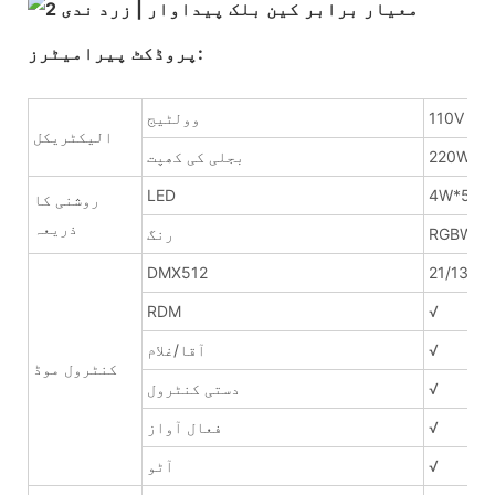
پروڈکٹ پیرامیٹرز:
110V ~ 
وولٹیج
الیکٹریکل
220W
بجلی کی کھپت
LED
4W*54p
روشنی کا
ذریعہ
RGBW
رنگ
DMX512
21/13/9/
RDM
√
√
آقا/غلام
کنٹرول موڈ
√
دستی کنٹرول
√
فعال آواز
√
آٹو