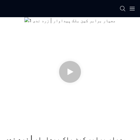
معیار برابر کین بلک پیداوار | زرد ندی