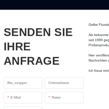
Gelbe Flussb
SENDEN SIE
Als bekannte
seit 1999 ge
IHRE
Probenproduk
Hier veröffe
ANFRAGE
Nachrichten 
Ich freue mich
Btn_wrapper
Unternehmen
E-Mail
Name