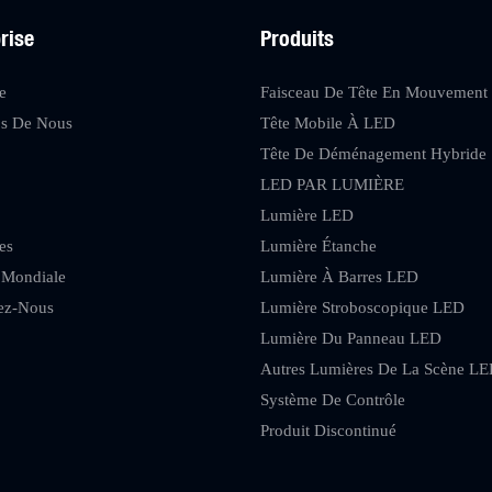
rise
Produits
e
Faisceau De Tête En Mouvement
os De Nous
Tête Mobile À LED
s
Tête De Déménagement Hybride
LED PAR LUMIÈRE
Lumière LED
es
Lumière Étanche
 Mondiale
Lumière À Barres LED
ez-Nous
Lumière Stroboscopique LED
Lumière Du Panneau LED
Autres Lumières De La Scène L
Système De Contrôle
Produit Discontinué