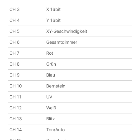
CH 3
X 16bit
CH 4
Y 16bit
CH 5
XY-Geschwindigkeit
CH 6
Gesamtdimmer
CH 7
Rot
CH 8
Grün
CH 9
Blau
CH 10
Bernstein
CH 11
UV
CH 12
Weiß
CH 13
Blitz
CH 14
Ton/Auto