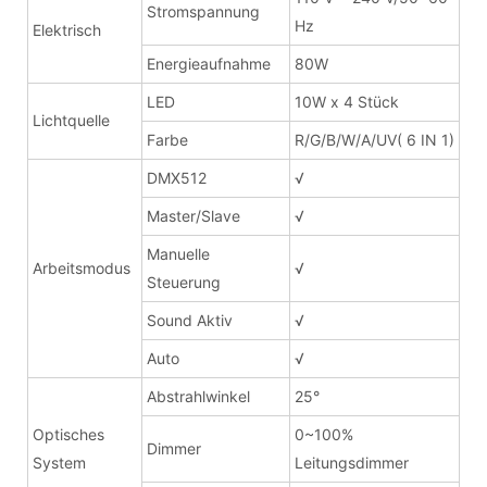
Stromspannung
Hz
Elektrisch
Energieaufnahme
80W
LED
10W x 4 Stück
Lichtquelle
Farbe
R/G/B/W/A/UV( 6 IN 1)
DMX512
√
Master/Slave
√
Manuelle
Arbeitsmodus
√
Steuerung
Sound Aktiv
√
Auto
√
Abstrahlwinkel
25°
Optisches
0~100%
Dimmer
System
Leitungsdimmer