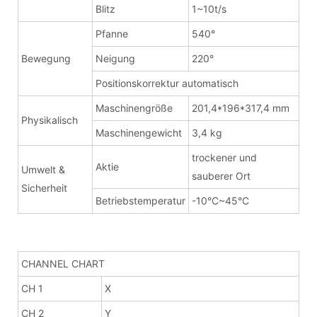
Blitz
1~10t/s
Pfanne
540°
Bewegung
Neigung
220°
Positionskorrektur automatisch
Maschinengröße
201,4*196*317,4 mm
Physikalisch
Maschinengewicht
3,4 kg
trockener und
Aktie
Umwelt &
sauberer Ort
Sicherheit
Betriebstemperatur
-10°C~45°C
CHANNEL CHART
CH 1
X
CH 2
Y