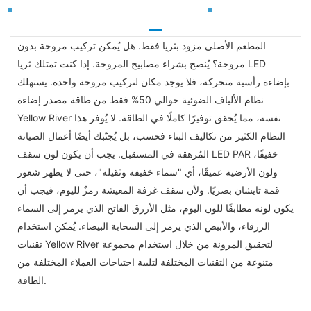
المطعم الأصلي مزود بثريا فقط. هل يُمكن تركيب مروحة بدون
مروحة؟ يُنصح بشراء مصابيح المروحة. إذا كنت تمتلك ثريا LED
بإضاءة رأسية متحركة، فلا يوجد مكان لتركيب مروحة واحدة. يستهلك
نظام الألياف الضوئية حوالي 50% فقط من طاقة مصدر إضاءة
Yellow River نفسه، مما يُحقق توفيرًا كاملًا في الطاقة. لا يُوفر هذا
النظام الكثير من تكاليف البناء فحسب، بل يُجنّبك أيضًا أعمال الصيانة
المُرهقة في المستقبل. يجب أن يكون لون سقف LED PAR خفيفًا،
ولون الأرضية عميقًا، أي "سماء خفيفة وثقيلة"، حتى لا يظهر شعور
قمة تايشان بصريًا. ولأن سقف غرفة المعيشة رمزٌ لليوم، فيجب أن
يكون لونه مطابقًا للون اليوم، مثل الأزرق الفاتح الذي يرمز إلى السماء
الزرقاء، والأبيض الذي يرمز إلى السحابة البيضاء. يُمكن استخدام
تقنيات Yellow River لتحقيق المرونة من خلال استخدام مجموعة
متنوعة من التقنيات المختلفة لتلبية احتياجات العملاء المختلفة من
الطاقة.