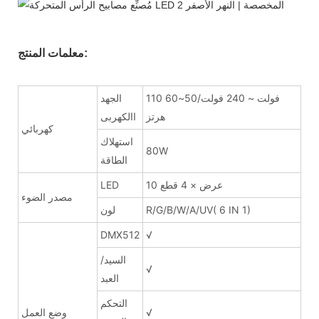
معلمات المنتج:
110 فولت ~ 240 فولت/50~60
الجهد
هرتز
االكهربى
كهربائي
استهلاك
80W
الطاقة
10 عرض × 4 قطع
LED
مصدر الضوء
R/G/B/W/A/UV( 6 IN 1)
لون
DMX512
√
السيد/
√
العبد
التحكم
√
وضع العمل