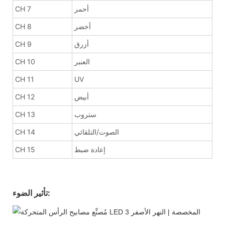
أحمر
CH 7
أخضر
CH 8
أزرق
CH 9
العنبر
CH 10
CH 11
UV
أبيض
CH 12
ستروب
CH 13
الصوت/التلقائي
CH 14
إعادة ضبط
CH 15
تأثير الضوء: