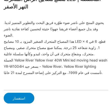
النهر الأصفر
يحتوي المنتج على ناشر ضوء طوّره فريق البحث والتطوير المتميز لدينا.
وقد بذل جميع أعضاء فريقنا جهودًا حثيثة لتحسين كفاءة نفاذية ناشر
الضوء.
هذا المصباح المتحرك الصغير المزود بـ 10 مصابيح LED × 4 قطع، 6 في
1. زاوية شعاعه 25 درجة. يمكننا صنع مصباح متحرك صغير، ومصباح
متحرك، وشعاع متحرك في آن واحد، لتبدو وكأنها سلسلة عائلية.
الجملة Yellow River Yellow river 40W Mini led moving head wash
YR-W1004H بسعر جيد - Yellow River، Yellow River lighting
تأسست في عام 1999، مع التركيز على إضاءة المسرح لمدة 21 عامًا.
استفسار