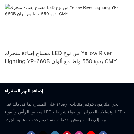
مصباح إضاءة متحرك LED من نوع Yellow River
Lighting YR-660B بقوة 550 واط مع ألوان CMY
إضاءة النهر الصفراء
نحن ملتزمون بتوفير منتجات الإضاءة على المسرح بما في ذلك نقل
مصابيح الرأس وأضواء LED ، وغسالات الجدران ، وأضواء شريط LED ،
وما إلى ذلك ، وتوفير خدمات مستقرة وخدمات عالية الجودة.