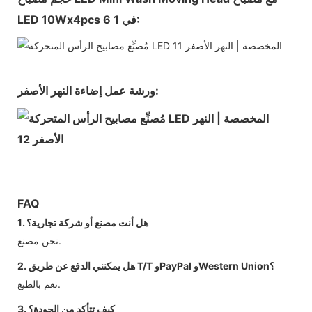
LED 10Wx4pcs 6 في 1:
ورشة عمل إضاءة النهر الأصفر:
FAQ
1. هل أنت مصنع أو شركة تجارية؟
نحن مصنع.
2. هل يمكنني الدفع عن طريق T/T وPayPal وWestern Union؟
نعم بالطبع.
3. كيف تتأكد من الجودة؟